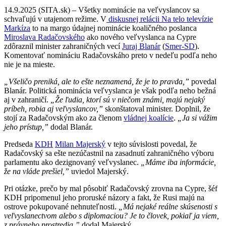
14.9.2025 (SITA.sk) – Všetky nominácie na veľvyslancov sa
schvaľujú v utajenom režime. V
diskusnej relácii Na telo televízie
Markíza
to na margo údajnej nominácie koaličného poslanca
Miroslava Radačovského
ako nového veľvyslanca na Cypre
zdôraznil minister zahraničných vecí
Juraj Blanár
(
Smer-SD
).
Komentovať nomináciu Radačovskáho preto v nedeľu podľa neho
nie je na mieste.
„Všeličo preniká, ale to ešte neznamená, že je to pravda,”
povedal
Blanár. Politická nominácia veľvyslanca je však podľa neho bežná
aj v zahraničí.
„Že ľudia, ktorí sú v niečom známi, majú nejaký
príbeh, robia aj veľvyslancov,”
skonštatoval minister. Doplnil, že
stojí za Radačovským ako za členom
vládnej koalície
.
„Ja si vážim
jeho prístup,”
dodal Blanár.
Predseda
KDH
Milan Majerský
v tejto súvislosti povedal, že
Radačovský sa ešte nezúčastnil na zasadnutí zahraničného výboru
parlamentu ako dezignovaný veľvyslanec.
„Máme iba informácie,
že na vláde prešiel,”
uviedol Majerský.
Pri otázke, prečo by mal pôsobiť Radačovský zrovna na Cypre, šéf
KDH pripomenul jeho proruské názory a fakt, že Rusi majú na
ostrove pokupované nehnuteľnosti.
„Má nejaké reálne skúsenosti s
veľvyslanectvom alebo s diplomaciou? Je to človek, pokiaľ ja viem,
z právneho prostredia,”
dodal Majerský.