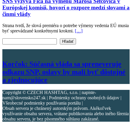
SNS vyzýva Fica na výmenu Maroša Šefčoviča v
Európskej komisii, hovorí o rozpore medzi slovami a
činmi vlády
Strana tvrdí, že slová premiéra o potrebe výmeny vedenia EÚ musia
byť sprevádzané konkrétnymi krokmi.
[…]
Vyhľadať text
Hľadať
Korčok: Súčasná vláda sa spreneveruje
odkazu SNP, oslavy by mali byť dôstojné
a zjednocujúce
Copyright © CZECH HASHTAG, s.r.o. | napiste-
nam@slovensko247.sk | Podmienky ochrany osobných údajov |
Všeobecné podmienky používania portálu |
Obsah servera je chránený autorským právom. Akékoľvek
využívanie obsahu servera, vrátane publikovania alebo iného šírenia
obsahu servera, je bez písomného súhlasu zakázané.