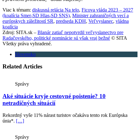
Viac k témam:
diskusná relácia Na telo
,
Ficova vláda 2023 – 2027
(koalícia Smer-SD Hlas-SD SNS)
,
Minister zahraničných vecí a
európskych záležitostí SR
,
predseda KDH
,
Veľvyslanec
,
vládna
koalícia
Zdroj: SITA.sk –
Blanár zatiaľ nepotvrdil veľvyslanectvo pre
Radačovského, politické nominácie sú však vraj bežné
© SITA
Všetky práva vyhradené.
Slovensko
Related Articles
Správy
Aké situácie kryje cestovné poistenie? 10
netradičných situácií
Rekordný vyše 11% nárast turistov očakáva tento rok Európska
únia*.
[…]
Správy