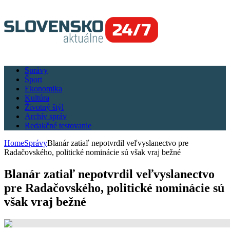
Správy
Šport
Ekonomika
Kultúra
Životný štýl
Archív správ
Redakčné testovanie
Home
Správy
Blanár zatiaľ nepotvrdil veľvyslanectvo pre
Radačovského, politické nominácie sú však vraj bežné
Blanár zatiaľ nepotvrdil veľvyslanectvo
pre Radačovského, politické nominácie sú
však vraj bežné