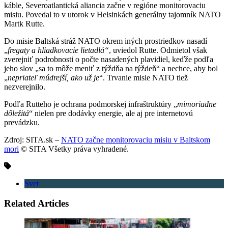
káble, Severoatlantická aliancia začne v regióne monitorovaciu
misiu. Povedal to v utorok v Helsinkách generálny tajomník NATO
Martk Rutte.
Do misie Baltská stráž NATO okrem iných prostriedkov nasadí
„
fregaty a hliadkovacie lietadlá“
, uviedol Rutte. Odmietol však
zverejniť podrobnosti o počte nasadených plavidiel, keďže podľa
jeho slov „sa to môže meniť z týždňa na týždeň“ a nechce, aby bol
„
nepriateľ múdrejší, ako už je
“. Trvanie misie NATO tiež
nezverejnilo.
Podľa Rutteho je ochrana podmorskej infraštruktúry „
mimoriadne
dôležitá
“ nielen pre dodávky energie, ale aj pre internetovú
prevádzku.
Zdroj: SITA.sk –
NATO začne monitorovaciu misiu v Baltskom
mori
© SITA Všetky práva vyhradené.
Svet
Related Articles