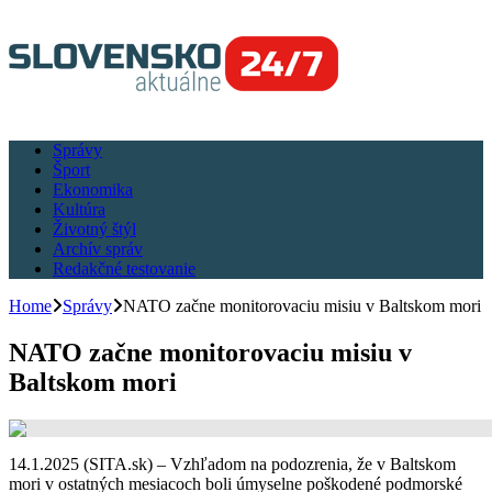
Správy
Šport
Ekonomika
Kultúra
Životný štýl
Archív správ
Redakčné testovanie
Home
Správy
NATO začne monitorovaciu misiu v Baltskom mori
NATO začne monitorovaciu misiu v
Baltskom mori
14.1.2025 (SITA.sk) – Vzhľadom na podozrenia, že v Baltskom
mori v ostatných mesiacoch boli úmyselne poškodené podmorské