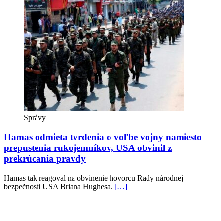
Správy
Hamas odmieta tvrdenia o voľbe vojny namiesto
prepustenia rukojemníkov, USA obvinil z
prekrúcania pravdy
Hamas tak reagoval na obvinenie hovorcu Rady národnej
bezpečnosti USA Briana Hughesa.
[…]
Správy