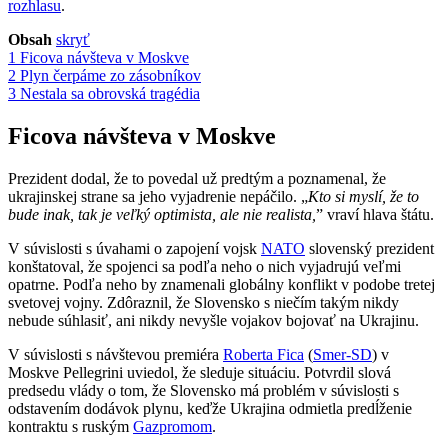
rozhlasu
.
Obsah
skryť
1
Ficova návšteva v Moskve
2
Plyn čerpáme zo zásobníkov
3
Nestala sa obrovská tragédia
Ficova návšteva v Moskve
Prezident dodal, že to povedal už predtým a poznamenal, že
ukrajinskej strane sa jeho vyjadrenie nepáčilo. „
Kto si myslí, že to
bude inak, tak je veľký optimista, ale nie realista,
” vraví hlava štátu.
V súvislosti s úvahami o zapojení vojsk
NATO
slovenský prezident
konštatoval, že spojenci sa podľa neho o nich vyjadrujú veľmi
opatrne. Podľa neho by znamenali globálny konflikt v podobe tretej
svetovej vojny. Zdôraznil, že Slovensko s niečím takým nikdy
nebude súhlasiť, ani nikdy nevyšle vojakov bojovať na Ukrajinu.
V súvislosti s návštevou premiéra
Roberta Fica
(
Smer-SD
) v
Moskve Pellegrini uviedol, že sleduje situáciu. Potvrdil slová
predsedu vlády o tom, že Slovensko má problém v súvislosti s
odstavením dodávok plynu, keďže Ukrajina odmietla predĺženie
kontraktu s ruským
Gazpromom
.