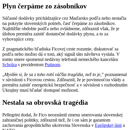
Plyn čerpáme zo zásobníkov
Súčasné dodávky prichádzajúce cez Maďarsko podľa neho nestačia
na pokrytie slovenských potrieb, časť čerpáme zo zásobníkov.
Najbližšie obdobie podľa neho zvládneme, zdôraznil však, že je
úlohou premiéra zaistiť dostatočné dodávky plynu, a to za
vyhovujúce ceny.
Z pragmatického hľadiska Ficovej ceste rozumie, diskutovať sa
podľa neho možno dá o tom, aký signál táto návšteva vyslala. V
tomto smere spomenul nedávny telefonát nemeckého kancelára
Scholza
s prezidentom
Putinom
.
„
Myslím si, že sa z toho robí väčšia tragédia, než to je,
” poznamenal
v súvislosti s Ficovou cestou. Zdôraznil, že je povinnosťou vlády a
premiéra zaistiť energetickú bezpečnosť a v súvislosti s rozhodnutím
Ukrajiny musí hľadať dostupné možnosti.
Nestala sa obrovská tragédia
Pellegrini dodal, že Fico neoznámil zmenu smerovania slovenskej
zahraničnej politiky, zdôraznil tiež, že i on sám je garantom
zachovania geopolitického ukotvenia Slovenska v
Európskej únii
a