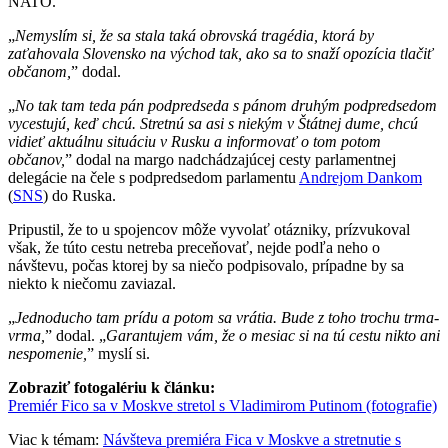
NATO.
„
Nemyslím si, že sa stala taká obrovská tragédia, ktorá by
zaťahovala Slovensko na východ tak, ako sa to snaží opozícia tlačiť
občanom,
” dodal.
„
No tak tam teda pán podpredseda s pánom druhým podpredsedom
vycestujú, keď chcú. Stretnú sa asi s niekým v Štátnej dume, chcú
vidieť aktuálnu situáciu v Rusku a informovať o tom potom
občanov,
” dodal na margo nadchádzajúcej cesty parlamentnej
delegácie na čele s podpredsedom parlamentu
Andrejom Dankom
(
SNS
) do Ruska.
Pripustil, že to u spojencov môže vyvolať otázniky, prízvukoval
však, že túto cestu netreba preceňovať, nejde podľa neho o
návštevu, počas ktorej by sa niečo podpisovalo, prípadne by sa
niekto k niečomu zaviazal.
„
Jednoducho tam prídu a potom sa vrátia. Bude z toho trochu trma-
vrma,
” dodal. „
Garantujem vám, že o mesiac si na tú cestu nikto ani
nespomenie,
” myslí si.
Zobraziť fotogalériu k článku:
Premiér Fico sa v Moskve stretol s Vladimirom Putinom (fotografie)
Viac k témam:
Návšteva premiéra Fica v Moskve a stretnutie s