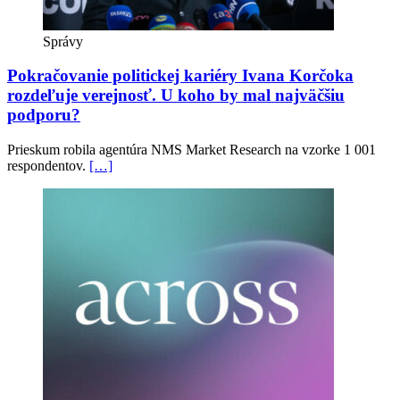
Správy
Pokračovanie politickej kariéry Ivana Korčoka
rozdeľuje verejnosť. U koho by mal najväčšiu
podporu?
Prieskum robila agentúra NMS Market Research na vzorke 1 001
respondentov.
[…]