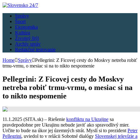
Správy
Šport
Ekonomika
Kultúra
Životný štýl
Archív správ
Redakčné testovanie
Home
Správy
Pellegrini: Z Ficovej cesty do Moskvy netreba robiť
trmu-vrmu, o mesiac si na to nikto nespomenie
Pellegrini: Z Ficovej cesty do Moskvy
netreba robiť trmu-vrmu, o mesiac si na
to nikto nespomenie
11.1.2025 (SITA.sk) – Riešenie
konfliktu na Ukrajine
sa
pravdepodobne pre Ukrajinu nebude javiť ako spravodlivý mier.
Určite to bude na úkor jej územných strát. Myslí si to prezident
Peter
Pellegrini
, uviedol to v relácii Sobotné dialógy
Slovenskej televízie a