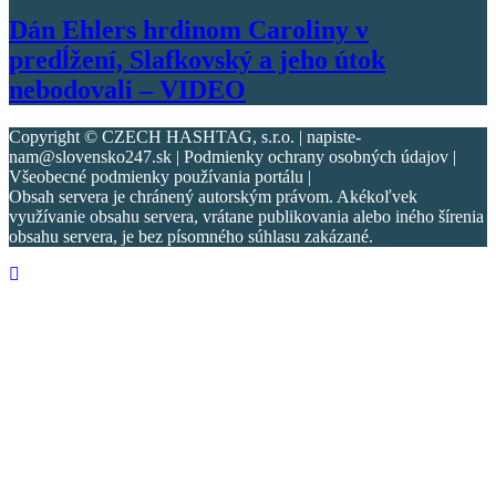
Dán Ehlers hrdinom Caroliny v
predĺžení, Slafkovský a jeho útok
nebodovali – VIDEO
Copyright © CZECH HASHTAG, s.r.o. | napiste-
nam@slovensko247.sk | Podmienky ochrany osobných údajov |
Všeobecné podmienky používania portálu |
Obsah servera je chránený autorským právom. Akékoľvek
využívanie obsahu servera, vrátane publikovania alebo iného šírenia
obsahu servera, je bez písomného súhlasu zakázané.