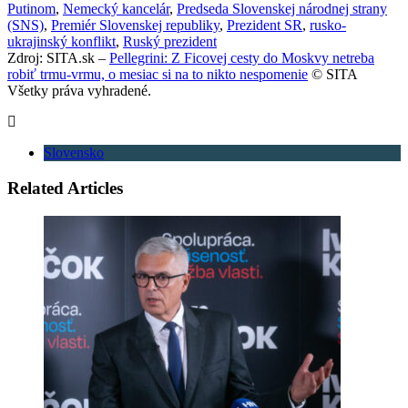
Putinom
,
Nemecký kancelár
,
Predseda Slovenskej národnej strany
(SNS)
,
Premiér Slovenskej republiky
,
Prezident SR
,
rusko-
ukrajinský konflikt
,
Ruský prezident
Zdroj: SITA.sk –
Pellegrini: Z Ficovej cesty do Moskvy netreba
robiť trmu-vrmu, o mesiac si na to nikto nespomenie
© SITA
Všetky práva vyhradené.
Slovensko
Related Articles