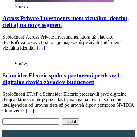
Správy
Across Private Investments mení vizuálnu identitu,
cieli aj na nový segment
Spoločnosť Across Private Investments, ktorá už viac ako
dvadsaťdva rokov zhodnocuje majetok úspešných ľudí, mení
vizuálnu identitu.
[…]
Správy
Schneider Electric spolu s partnermi predstavili
digitálne dvojča závodov budúcnosti
Spoločnosti ETAP a Schneider Electric predstavili prvé digitálne
dvojča, ktoré simuluje požiadavky napájania tovární s umelou
inteligenciou od úrovne siete až po úroveň čipov pomocou NVIDIA
Omniverse.
[…]
Vyhľadať text
Hľadať