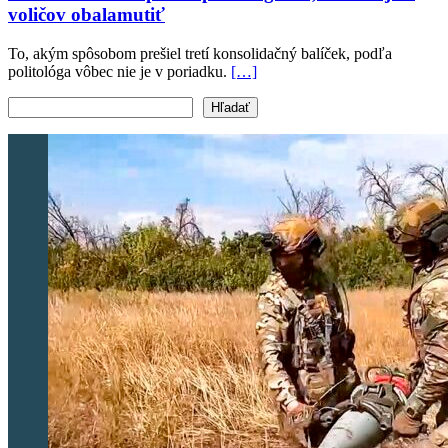
voličov obalamutiť
To, akým spôsobom prešiel tretí konsolidačný balíček, podľa
politológa vôbec nie je v poriadku.
[…]
Vyhľadať text
Hľadať