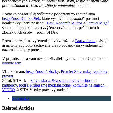
bezpečnostných zložiek. “
Chceme mať istotu, že nie sú zneužívané
proti občanom a riziko zneužitia je minimálne
,” doplnil.
Rovnako požadujú aj vyšetrenie podozrení zo zneužívania
bezpečnostných zložiek
, ktoré vyslovili “
rebelujúci
” poslanci
koalície (vylúčení poslanci
Hlasu
Radomír Šalitroš
a
Samuel Migaľ
spomenuli podozrenia zo zvýšeného záujmu bezpečnostných
zložiek o ich osoby – pozn. SITA).
Rovnako trvajú na vyšetrení aktivít združenia
Brat za brata
, nástoja
aj na tom, aby bolo zachované právo občanov na vyjadrenie ich
názoru a pokojný protest.
V prípade, ak sa vám nezobrazil zdieľaný obsah nad týmto textom
kliknite sem
Viac k témam:
bezpečnostné zložky
,
Premiér Slovenskej republiky
,
prevrat
Zdroj: SITA.sk –
Slovensko zažíva stratu dôveryhodnosti u
partnerov, podľa Krúpu sme medzinárodnej komunite na smiech –
VIDEO
© SITA Všetky práva vyhradené.
Slovensko
Related Articles