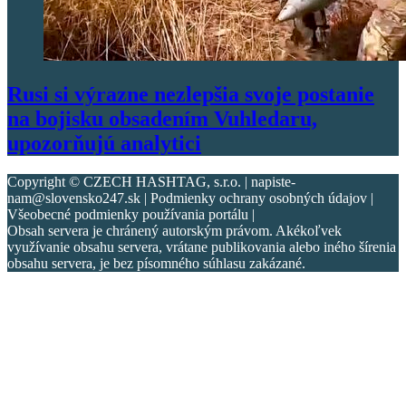
Rusi si výrazne nezlepšia svoje postanie
na bojisku obsadením Vuhledaru,
upozorňujú analytici
Copyright © CZECH HASHTAG, s.r.o. | napiste-
nam@slovensko247.sk | Podmienky ochrany osobných údajov |
Všeobecné podmienky používania portálu |
Obsah servera je chránený autorským právom. Akékoľvek
využívanie obsahu servera, vrátane publikovania alebo iného šírenia
obsahu servera, je bez písomného súhlasu zakázané.