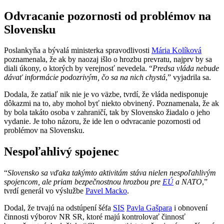
Odvracanie pozornosti od problémov na
Slovensku
Poslankyňa a bývalá ministerka spravodlivosti
Mária Kolíková
poznamenala, že ak by naozaj išlo o hrozbu prevratu, najprv by sa
diali úkony, o ktorých by verejnosť nevedela. “
Predsa vláda nebude
dávať informácie podozrivým, čo sa na nich chystá
,” vyjadrila sa.
Dodala, že zatiaľ nik nie je vo väzbe, tvrdí, že vláda nedisponuje
dôkazmi na to, aby mohol byť niekto obvinený. Poznamenala, že ak
by bola takáto osoba v zahraničí, tak by Slovensko žiadalo o jeho
vydanie. Je toho názoru, že ide len o odvracanie pozornosti od
problémov na Slovensku.
Nespoľahlivý spojenec
“
Slovensko sa vďaka takýmto aktivitám stáva nielen nespoľahlivým
spojencom, ale priam bezpečnostnou hrozbou pre
EÚ
a NATO
,”
tvrdí generál vo výslužbe
Pavel Macko
.
Dodal, že trvajú na odstúpení šéfa
SIS
Pavla Gašpara
i obnovení
činnosti výborov NR SR, ktoré majú kontrolovať činnosť