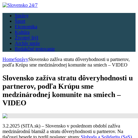
Správy
Šport
Ekonomika
Kultúra
Životný štýl
Archív správ
Redakčné testovanie
Home
Správy
Slovensko zažíva stratu dôveryhodnosti u partnerov,
podľa Krúpu sme medzinárodnej komunite na smiech – VIDEO
Slovensko zažíva stratu dôveryhodnosti u
partnerov, podľa Krúpu sme
medzinárodnej komunite na smiech –
VIDEO
3.2.2025 (SITA.sk) – Slovensko v poslednom období zažíva
medzinárodnú blamáž a stratu dôveryhodnosti u partnerov. Na
tlačovej besede to tvrdil poslanec strany
Sloboda a Solidarita (SaS)