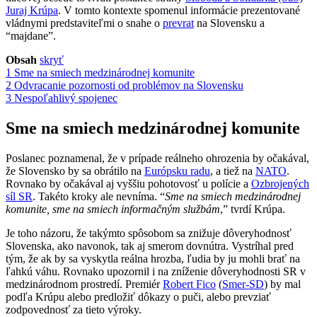
Juraj Krúpa
. V tomto kontexte spomenul informácie prezentované
vládnymi predstaviteľmi o snahe o
prevrat
na Slovensku a
“majdane”.
Obsah
skryť
1
Sme na smiech medzinárodnej komunite
2
Odvracanie pozornosti od problémov na Slovensku
3
Nespoľahlivý spojenec
Sme na smiech medzinárodnej komunite
Poslanec poznamenal, že v prípade reálneho ohrozenia by očakával,
že Slovensko by sa obrátilo na
Európsku radu
, a tiež na
NATO
.
Rovnako by očakával aj vyššiu pohotovosť u polície a
Ozbrojených
síl SR
. Takéto kroky ale nevníma. “
Sme na smiech medzinárodnej
komunite, sme na smiech informačným službám
,” tvrdí Krúpa.
Je toho názoru, že takýmto spôsobom sa znižuje dôveryhodnosť
Slovenska, ako navonok, tak aj smerom dovnútra. Vystríhal pred
tým, že ak by sa vyskytla reálna hrozba, ľudia by ju mohli brať na
ľahkú váhu. Rovnako upozornil i na zníženie dôveryhodnosti SR v
medzinárodnom prostredí. Premiér
Robert Fico
(
Smer-SD
) by mal
podľa Krúpu alebo predložiť dôkazy o puči, alebo prevziať
zodpovednosť za tieto výroky.