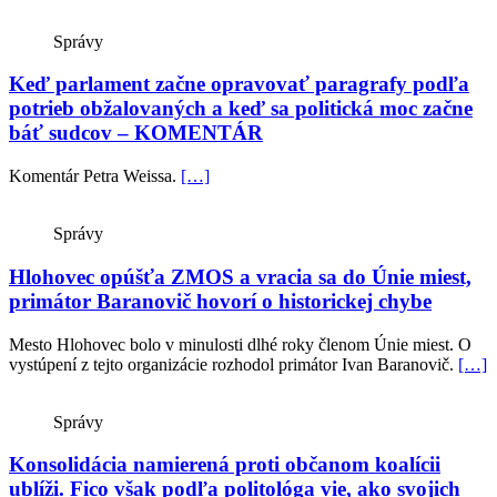
Správy
Keď parlament začne opravovať paragrafy podľa
potrieb obžalovaných a keď sa politická moc začne
báť sudcov – KOMENTÁR
Komentár Petra Weissa.
[…]
Správy
Hlohovec opúšťa ZMOS a vracia sa do Únie miest,
primátor Baranovič hovorí o historickej chybe
Mesto Hlohovec bolo v minulosti dlhé roky členom Únie miest. O
vystúpení z tejto organizácie rozhodol primátor Ivan Baranovič.
[…]
Správy
Konsolidácia namierená proti občanom koalícii
ublíži. Fico však podľa politológa vie, ako svojich