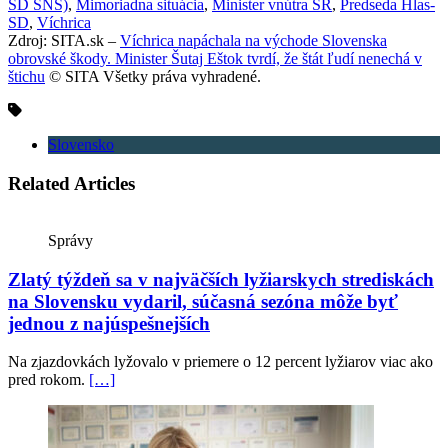
SD SNS)
,
Mimoriadna situácia
,
Minister vnútra SR
,
Predseda Hlas-
SD
,
Víchrica
Zdroj: SITA.sk –
Víchrica napáchala na východe Slovenska
obrovské škody. Minister Šutaj Eštok tvrdí, že štát ľudí nenechá v
štichu
© SITA Všetky práva vyhradené.
Slovensko
Related Articles
Správy
Zlatý týždeň sa v najväčších lyžiarskych strediskách
na Slovensku vydaril, súčasná sezóna môže byť
jednou z najúspešnejších
Na zjazdovkách lyžovalo v priemere o 12 percent lyžiarov viac ako
pred rokom.
[…]