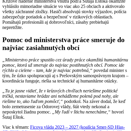
Krízové riadenie ministerstva vnútra podľa Šutaja Eštoka okamžite
vyhlásilo mimoriadne situácie vo viac ako 25 obciach a aktivovalo
všetky záchranné zložky. Hasiči absolvujú stovky výjazdov, polícia
zabezpečuje poriadok a bezpečnosť v rizikových oblastiach.
Pomáhajú profesionáli aj dobrovoľníci, zásahy prebiehajú
nepretržite.
Pomoc od ministerstva práce smeruje do
najviac zasiahnutých obcí
„Ministerstvo práce spustilo cez úrady práce okamžitú humanitárnu
pomoc, ktorá už smeruje do najviac postihnutých obcí. Pomoc ide
rýchlo a cielene – tam, kde je najviac potrebná,“
povedal minister s
tým, že úzko spolupracujú aj s Prešovským samosprávnym krajom –
koordinácia funguje, riešia sa technické aj humanitárne otázky.
„Tu je jasne vidieť, že v krízových chvíľach neriešime politické
tričká, nestaviame hrádze ani nehádžeme polená pod nohy, ale
riešime to, ako ľuďom pomôcť,“
podotkol. Na záver dodal, že keď
bolo zemetrasenie za Ódorovej vlády, štát vtedy nekonal a
neposkytol žiadnu pomoc.
„My ľudí v štichu nenecháme,“
hovorí
Šutaj Eštok.
Viac k témam:
Ficova vláda 2023 – 2027 (koalícia Smer-SD Hlas-