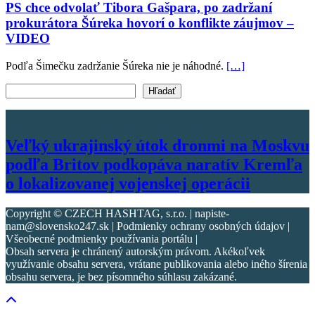
PS chce odvolať Tibora Gašpara, po zadržaní
prokurátora Šúreka hovorí o konflikte záujmov –
VIDEO
Podľa Šimečku zadržanie Šúreka nie je náhodné.
[…]
Vyhľadať text
Hľadať
Veľký ukrajinský útok dronmi na Moskvu
podľa Britov podkopáva naratív Kremľa
o lokalizovanej vojenskej operácii
Copyright © CZECH HASHTAG, s.r.o. | napiste-
nam@slovensko247.sk | Podmienky ochrany osobných údajov |
Všeobecné podmienky používania portálu |
Obsah servera je chránený autorským právom. Akékoľvek
využívanie obsahu servera, vrátane publikovania alebo iného šírenia
obsahu servera, je bez písomného súhlasu zakázané.