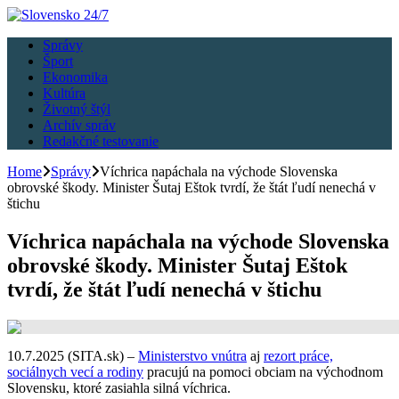
Správy
Šport
Ekonomika
Kultúra
Životný štýl
Archív správ
Redakčné testovanie
Home
Správy
Víchrica napáchala na východe Slovenska
obrovské škody. Minister Šutaj Eštok tvrdí, že štát ľudí nenechá v
štichu
Víchrica napáchala na východe Slovenska
obrovské škody. Minister Šutaj Eštok
tvrdí, že štát ľudí nenechá v štichu
10.7.2025 (SITA.sk) –
Ministerstvo vnútra
aj
rezort práce,
sociálnych vecí a rodiny
pracujú na pomoci obciam na východnom
Slovensku, ktoré zasiahla silná víchrica.