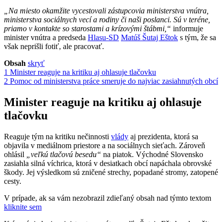
„Na miesto okamžite vycestovali zástupcovia ministerstva vnútra,
ministerstva sociálnych vecí a rodiny či naši poslanci. Sú v teréne,
priamo v kontakte so starostami a krízovými štábmi,“
informuje
minister vnútra a predseda
Hlasu-SD
Matúš Šutaj Eštok
s tým, že sa
však neprišli fotiť, ale pracovať.
Obsah
skryť
1
Minister reaguje na kritiku aj ohlasuje tlačovku
2
Pomoc od ministerstva práce smeruje do najviac zasiahnutých obcí
Minister reaguje na kritiku aj ohlasuje
tlačovku
Reaguje tým na kritiku nečinnosti
vlády
aj prezidenta, ktorá sa
objavila v mediálnom priestore a na sociálnych sieťach. Zároveň
ohlásil
„veľkú tlačovú besedu“
na piatok. Východné Slovensko
zasiahla silná víchrica, ktorá v desiatkach obcí napáchala obrovské
škody. Jej výsledkom sú zničené strechy, popadané stromy, zatopené
cesty.
V prípade, ak sa vám nezobrazil zdieľaný obsah nad týmto textom
kliknite sem