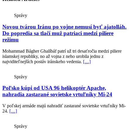
Správy
Novou tvárou Iránu po vojne nemusí byť ajatolláh.
Do popredia sa tlačí muž patriaci medzi piliere
režimu
Mohammad Bágher Ghalíbáf patrí už tri desaťročia medzi piliere
islamskej republiky, no až vojna z neho urobila jednu z
najviditeľnejších postáv iránskeho vedenia.
[…]
Správy
Poľsko kúpi od USA 96 helikoptér Apache,
nahradia zastarané sovietske vrtuľníky Mi-24
V poľskej armáde majú nahradiť zastarané sovietske vrtuľníky Mi-
24.
[…]
Správy