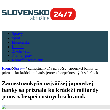
Správy
Šport
Ekonomika
Kultúra
Životný štýl
Archív správ
Redakčné testovanie
Home
Správy
Zamestnankyňa najväčšej japonskej banky sa
priznala ku krádeži miliardy jenov z bezpečnostných schránok
Zamestnankyňa najväčšej japonskej
banky sa priznala ku krádeži miliardy
jenov z bezpečnostných schránok