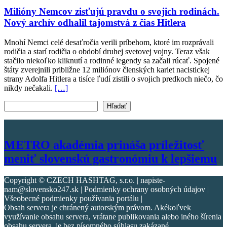
Milióny Nemcov zisťujú pravdu o svojich rodinách.
Nový archív odhalil tajomstvá z čias Hitlera
Mnohí Nemci celé desaťročia verili príbehom, ktoré im rozprávali
rodičia a starí rodičia o období druhej svetovej vojny. Teraz však
stačilo niekoľko kliknutí a rodinné legendy sa začali rúcať. Spojené
štáty zverejnili približne 12 miliónov členských kariet nacistickej
strany Adolfa Hitlera a tisíce ľudí zistili o svojich predkoch niečo, čo
nikdy nečakali.
[…]
Vyhľadať text
Hľadať
METRO akadémia prináša príležitosť
meniť slovenskú gastronómiu k lepšiemu
Copyright © CZECH HASHTAG, s.r.o. | napiste-
nam@slovensko247.sk | Podmienky ochrany osobných údajov |
Všeobecné podmienky používania portálu |
Obsah servera je chránený autorským právom. Akékoľvek
využívanie obsahu servera, vrátane publikovania alebo iného šírenia
obsahu servera, je bez písomného súhlasu zakázané.