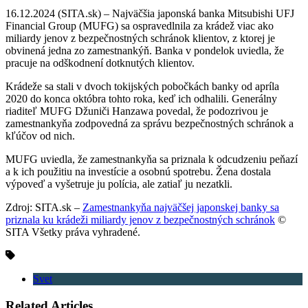
16.12.2024 (SITA.sk) – Najväčšia japonská banka Mitsubishi UFJ
Financial Group (MUFG) sa ospravedlnila za krádež viac ako
miliardy jenov z bezpečnostných schránok klientov, z ktorej je
obvinená jedna zo zamestnankýň. Banka v pondelok uviedla, že
pracuje na odškodnení dotknutých klientov.
Krádeže sa stali v dvoch tokijských pobočkách banky od apríla
2020 do konca októbra tohto roka, keď ich odhalili. Generálny
riaditeľ MUFG Džuniči Hanzawa povedal, že podozrivou je
zamestnankyňa zodpovedná za správu bezpečnostných schránok a
kľúčov od nich.
MUFG uviedla, že zamestnankyňa sa priznala k odcudzeniu peňazí
a k ich použitiu na investície a osobnú spotrebu. Žena dostala
výpoveď a vyšetruje ju polícia, ale zatiaľ ju nezatkli.
Zdroj: SITA.sk –
Zamestnankyňa najväčšej japonskej banky sa
priznala ku krádeži miliardy jenov z bezpečnostných schránok
©
SITA Všetky práva vyhradené.
Svet
Related Articles