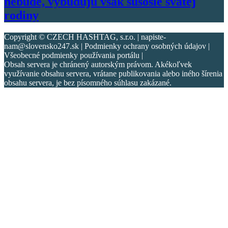
nebude, vybudujú však súsošie svätej
rodiny
Copyright © CZECH HASHTAG, s.r.o. | napiste-
nam@slovensko247.sk | Podmienky ochrany osobných údajov |
Všeobecné podmienky používania portálu |
Obsah servera je chránený autorským právom. Akékoľvek
využívanie obsahu servera, vrátane publikovania alebo iného šírenia
obsahu servera, je bez písomného súhlasu zakázané.