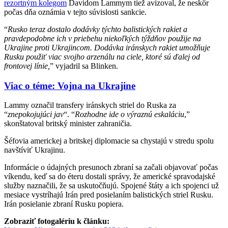
rezortným kolegom
Davidom Lammym tiež avizoval, že neskôr
počas dňa oznámia v tejto súvislosti sankcie.
“
Rusko teraz dostalo dodávky týchto balistických rakiet a
pravdepodobne ich v priebehu niekoľkých týždňov použije na
Ukrajine proti Ukrajincom. Dodávka iránskych rakiet umožňuje
Rusku použiť viac svojho arzenálu na ciele, ktoré sú ďalej od
frontovej línie,
” vyjadril sa Blinken.
Viac o téme: Vojna na Ukrajine
Lammy označil transfery iránskych striel do Ruska za
“
znepokojujúci jav
“. “
Rozhodne ide o výraznú eskaláciu
,”
skonštatoval britský minister zahraničia.
Šéfovia americkej a britskej diplomacie sa chystajú v stredu spolu
navštíviť Ukrajinu.
Informácie o údajných presunoch zbraní sa začali objavovať počas
víkendu, keď sa do éteru dostali správy, že americké spravodajské
služby naznačili, že sa uskutočňujú. Spojené štáty a ich spojenci už
mesiace vystríhajú Irán pred posielaním balistických striel Rusku.
Irán posielanie zbraní Rusku popiera.
Zobraziť fotogalériu k článku: