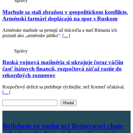
Správy
Marhule sa stali zbraňou v geopolitickom konflikte.
Arménski farmári doplácajú na spor s Ruskom
Arménske marhule sa pestujú už tisícročia a starí Rimania ich
poznali ako „arménske jablko“.
[…]
Správy
Ruská vojnová mašinéria si ukrajuje čoraz väčšiu
časť štátnych financií, rozpočtová záťaž rastie do
rekordných rozmerov
Rozpočtový deficit sa prehlbuje rýchlejšie, než Kremeľ očakával.
[…]
Vyhľadať text
Hľadať
Betlehem zo snehu pri Reinerovej chate