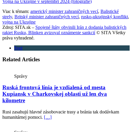
Vojna na Ukrajine v septembri 2024 (fotografie)
Viac k témam:
americký minister zahraničných vecí
,
Balistické
strely
,
Britský minister zahraničných vecí
,
rusko-ukrajinský konflikt
,
vojna na Ukrajine
Zdroj: SITA.sk –
Spojené štáty obvinili Irán z dodania balistických
rakiet Rusku, Blinken avizoval oznámenie sankcií
© SITA Všetky
práva vyhradené.
Svet
Related Articles
Správy
Ruská frontová línia je vzdialená od mesta
Kupiansk v Charkovskej oblasti už len dva
kilometre
Rusi zasahujú hlavné zásobovacie trasy a bránia tak dodávkam
humanitárnej pomoci.
[…]