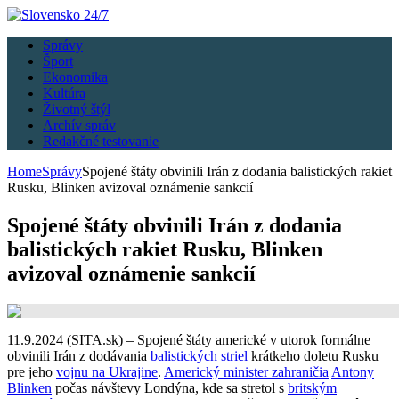
Správy
Šport
Ekonomika
Kultúra
Životný štýl
Archív správ
Redakčné testovanie
Home
Správy
Spojené štáty obvinili Irán z dodania balistických rakiet
Rusku, Blinken avizoval oznámenie sankcií
Spojené štáty obvinili Irán z dodania
balistických rakiet Rusku, Blinken
avizoval oznámenie sankcií
11.9.2024 (SITA.sk) – Spojené štáty americké v utorok formálne
obvinili Irán z dodávania
balistických striel
krátkeho doletu Rusku
pre jeho
vojnu na Ukrajine
.
Americký minister zahraničia
Antony
Blinken
počas návštevy Londýna, kde sa stretol s
britským