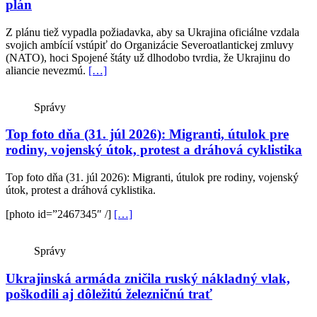
plán
Z plánu tiež vypadla požiadavka, aby sa Ukrajina oficiálne vzdala
svojich ambícií vstúpiť do Organizácie Severoatlantickej zmluvy
(NATO), hoci Spojené štáty už dlhodobo tvrdia, že Ukrajinu do
aliancie nevezmú.
[…]
Správy
Top foto dňa (31. júl 2026): Migranti, útulok pre
rodiny, vojenský útok, protest a dráhová cyklistika
Top foto dňa (31. júl 2026): Migranti, útulok pre rodiny, vojenský
útok, protest a dráhová cyklistika.
[photo id=”2467345″ /]
[…]
Správy
Ukrajinská armáda zničila ruský nákladný vlak,
poškodili aj dôležitú železničnú trať