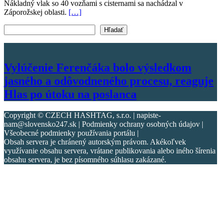
Nákladný vlak so 40 vozňami s cisternami sa nachádzal v
Záporožskej oblasti.
[…]
Vyhľadať text
Hľadať
Vylúčenie Ferenčáka bolo výsledkom
jasného a odôvodneného procesu, reaguje
Hlas po útoku na poslanca
Copyright © CZECH HASHTAG, s.r.o. | napiste-
nam@slovensko247.sk | Podmienky ochrany osobných údajov |
Všeobecné podmienky používania portálu |
Obsah servera je chránený autorským právom. Akékoľvek
využívanie obsahu servera, vrátane publikovania alebo iného šírenia
obsahu servera, je bez písomného súhlasu zakázané.