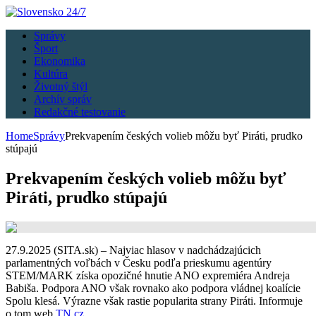
Správy
Šport
Ekonomika
Kultúra
Životný štýl
Archív správ
Redakčné testovanie
Home
Správy
Prekvapením českých volieb môžu byť Piráti, prudko
stúpajú
Prekvapením českých volieb môžu byť
Piráti, prudko stúpajú
27.9.2025 (SITA.sk) – Najviac hlasov v nadchádzajúcich
parlamentných voľbách v Česku podľa prieskumu agentúry
STEM/MARK získa opozičné hnutie ANO expremiéra Andreja
Babiša. Podpora ANO však rovnako ako podpora vládnej koalície
Spolu klesá. Výrazne však rastie popularita strany Piráti. Informuje
o tom web
TN.cz
.