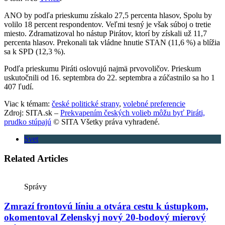
ANO by podľa prieskumu získalo 27,5 percenta hlasov, Spolu by
volilo 18 percent respondentov. Veľmi tesný je však súboj o tretie
miesto. Zdramatizoval ho nástup Pirátov, ktorí by získali už 11,7
percenta hlasov. Prekonali tak vládne hnutie STAN (11,6 %) a blížia
sa k SPD (12,3 %).
Podľa prieskumu Piráti oslovujú najmä prvovoličov. Prieskum
uskutočnili od 16. septembra do 22. septembra a zúčastnilo sa ho 1
407 ľudí.
Viac k témam:
české politické strany
,
volebné preferencie
Zdroj: SITA.sk –
Prekvapením českých volieb môžu byť Piráti,
prudko stúpajú
© SITA Všetky práva vyhradené.
Svet
Related Articles
Správy
Zmrazí frontovú líniu a otvára cestu k ústupkom,
okomentoval Zelenskyj nový 20-bodový mierový