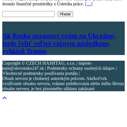
dostalo finančné prostriedky z Ústredia práce.
[…]
Vyhľadať text
Hľadať
Ak Rusko nezastaví vojnu na Ukrajine,
bude čeliť veľmi vážnym následkom,
vyhlásil Trump
Copyright © CZECH HASHTAG, s.r.o. | napiste-
nam@slovensko247.sk | Podmienky ochrany osobných údajov |
Všeobecné podmienky používania portálu |
Obsah servera je chránený autorským právom. Akékoľvek
využívanie obsahu servera, vrátane publikovania alebo iného šírenia
obsahu servera, je bez písomného súhlasu zakázané.