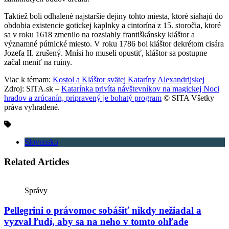
Taktiež boli odhalené najstaršie dejiny tohto miesta, ktoré siahajú do
obdobia existencie gotickej kaplnky a cintorína z 15. storočia, ktoré
sa v roku 1618 zmenilo na rozsiahly františkánsky kláštor a
významné pútnické miesto. V roku 1786 bol kláštor dekrétom cisára
Jozefa II. zrušený. Mnísi ho museli opustiť, kláštor sa postupne
začal meniť na ruiny.
Viac k témam:
Kostol a Kláštor svätej Kataríny Alexandrijskej
Zdroj: SITA.sk –
Katarínka privíta návštevníkov na magickej Noci
hradov a zrúcanín, pripravený je bohatý program
© SITA Všetky
práva vyhradené.
Slovensko
Related Articles
Správy
Pellegrini o právomoc sobášiť nikdy nežiadal a
vyzval ľudí, aby sa na neho v tomto ohľade