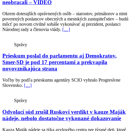
neobracali – VIDEO
Okrem doterajších oprávnených osôb – starostov, primátorov a nimi
poverených poslancov obecných a mestských zastupiteľstiev – budú
môcť po novom civilné sobáše vykonávať aj prezident, poslanci
Národnej rady a členovia vlády.
[…]
Správy
Prieskum poslal do parlamentu aj Demokratov,
Smer-SD je pod 17 percentami a prekvapila
novovznikajúca strana
Voľby by podľa prieskumu agentúry SCIO vyhralo Progresívne
Slovensko.
[…]
Správy
Odvolací súd zrušil Ruskovi verdikt v kauze Maják
nádeje, nebolo dostatočne vykonané dokazovanie
Kauza Maják nádeje sa týka azylového centra pre týrané deti, ktoré