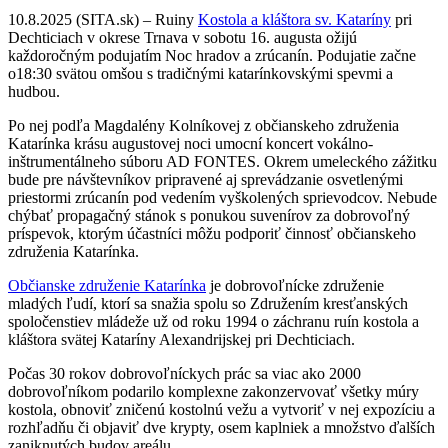
10.8.2025 (SITA.sk) – Ruiny
Kostola a kláštora sv. Kataríny
pri
Dechticiach v okrese Trnava v sobotu 16. augusta ožijú
každoročným podujatím Noc hradov a zrúcanín. Podujatie začne
o18:30 svätou omšou s tradičnými katarínkovskými spevmi a
hudbou.
Po nej podľa Magdalény Kolníkovej z občianskeho združenia
Katarínka krásu augustovej noci umocní koncert vokálno-
inštrumentálneho súboru AD FONTES. Okrem umeleckého zážitku
bude pre návštevníkov pripravené aj sprevádzanie osvetlenými
priestormi zrúcanín pod vedením vyškolených sprievodcov. Nebude
chýbať propagačný stánok s ponukou suvenírov za dobrovoľný
príspevok, ktorým účastníci môžu podporiť činnosť občianskeho
združenia Katarínka.
Občianske združenie Katarínka
je dobrovoľnícke združenie
mladých ľudí, ktorí sa snažia spolu so Združením kresťanských
spoločenstiev mládeže už od roku 1994 o záchranu ruín kostola a
kláštora svätej Kataríny Alexandrijskej pri Dechticiach.
Počas 30 rokov dobrovoľníckych prác sa viac ako 2000
dobrovoľníkom podarilo komplexne zakonzervovať všetky múry
kostola, obnoviť zničenú kostolnú vežu a vytvoriť v nej expozíciu a
rozhľadňu či objaviť dve krypty, osem kaplniek a množstvo ďalších
zaniknutých budov areálu.