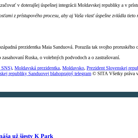
račovať v doterajšej úspešnej integrácii Moldavskej republiky a v prí
ťami z prístupového procesu, aby aj Vaša vlasť úspešne zvládla tieto
ozápadná prezidentka Maia Sanduová. Porazila tak svojho proruského 
a o zasahovaní Ruska, o volebných podvodoch a o zastrašovaní.
D SNS)
,
Moldavská prezidentka
,
Moldavsko
,
Prezident Slovenskej repu
vskej republiky Sanduovej blahoprajný telegram
© SITA Všetky práva v
náša už šiesty K Park