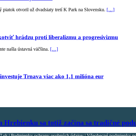
piatok otvoril už dvadsiaty tretí K Park na Slovensku.
[…]
otviť hrádzu proti liberalizmu a progresivizmu
nte našla ústavná väčšina.
[…]
nvestuje Trnava viac ako 1,1 milióna eur
Hrebienku sa totiž začína sa tradičné podu
k | Podmienky ochrany osobných údajov | Všeobecné podmienky použ