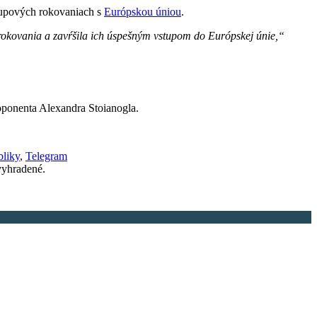
stupových rokovaniach s
Európskou úniou
.
 rokovania a zavŕšila ich úspešným vstupom do Európskej únie,“
oponenta Alexandra Stoianogla.
bliky
,
Telegram
yhradené.