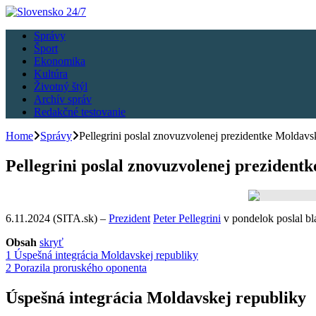
Správy
Šport
Ekonomika
Kultúra
Životný štýl
Archív správ
Redakčné testovanie
Home
Správy
Pellegrini poslal znovuzvolenej prezidentke Moldavs
Pellegrini poslal znovuzvolenej preziden
6.11.2024 (SITA.sk) –
Prezident
Peter Pellegrini
v pondelok poslal bl
Obsah
skryť
1
Úspešná integrácia Moldavskej republiky
2
Porazila proruského oponenta
Úspešná integrácia Moldavskej republiky