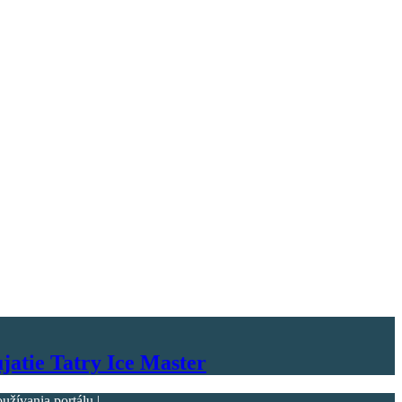
jatie Tatry Ice Master
ívania portálu |