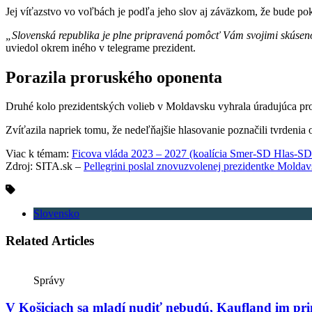
Jej víťazstvo vo voľbách je podľa jeho slov aj záväzkom, že bude pok
„Slovenská republika je plne pripravená pomôcť Vám svojimi skúsenos
uviedol okrem iného v telegrame prezident.
Porazila proruského oponenta
Druhé kolo prezidentských volieb v Moldavsku vyhrala úradujúca pr
Zvíťazila napriek tomu, že nedeľňajšie hlasovanie poznačili tvrdeni
Viac k témam:
Ficova vláda 2023 – 2027 (koalícia Smer-SD Hlas-S
Zdroj: SITA.sk –
Pellegrini poslal znovuzvolenej prezidentke Molda
Slovensko
Related Articles
Správy
V Košiciach sa mladí nudiť nebudú, Kaufland im pri