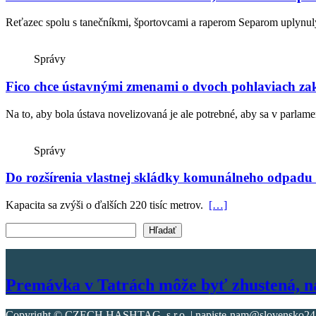
Reťazec spolu s tanečníkmi, športovcami a raperom Separom uplynulý 
Správy
Fico chce ústavnými zmenami o dvoch pohlaviach zak
Na to, aby bola ústava novelizovaná je ale potrebné, aby sa v parlame
Správy
Do rozšírenia vlastnej skládky komunálneho odpadu i
Kapacita sa zvýši o ďalších 220 tisíc metrov.
[…]
Vyhľadať text
Hľadať
Premávka v Tatrách môže byť zhustená, na 
Copyright © CZECH HASHTAG, s.r.o. | napiste-nam@slovensko247.s