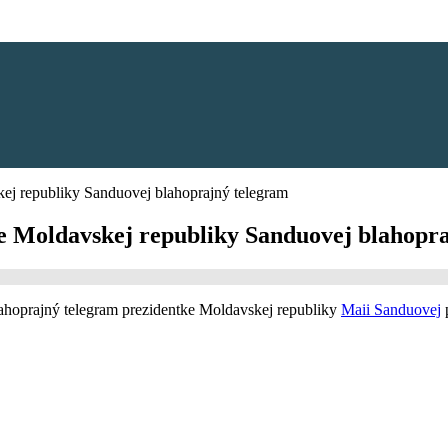
kej republiky Sanduovej blahoprajný telegram
tke Moldavskej republiky Sanduovej blahopr
ahoprajný telegram prezidentke Moldavskej republiky
Maii Sanduovej
p