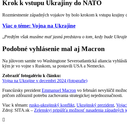
Krok k vstupu Ukrajiny do NATO
Rozmiestnenie západných vojakov by bolo krokom k vstupu krajiny
Viac o téme: Vojna na Ukrajine
„
Predtým však musíme mať jasnú predstavu o tom, kedy bude Ukraj
Podobné vyhlásenie mal aj Macron
Na júlovom samite vo Washingtone Severoatlantická aliancia vyhlásila,
kým je vo vojne s Ruskom, sa postavili USA a Nemecko.
Zobraziť fotogalériu k článku:
Vojna na Ukrajine v decembri 2024 (fotografie)
Francúzsky prezident
Emmanuel Macron
vo februári nevylúčil možno
pričom zdôraznil potrebu zachovania strategickej nejednoznačnosti.
Viac k témam:
rusko-ukrajinský konflikt
,
Ukrajinský prezident
,
Vojac
Zdroj: SITA.sk –
Zelenskyj pripúšťa možnosť nasadenia západných j