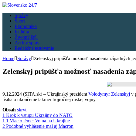
Správy
Šport
Ekonomika
Kultúra
Životný štýl
Archív správ
Redakčné testovanie
Home
Správy
Zelenskyj pripúšťa možnosť nasadenia západných je
Zelenskyj pripúšťa možnosť nasadenia záp
9.12.2024 (SITA.sk) – Ukrajinský prezident
Volodymyr Zelenskyj
v p
úsilia o ukončenie takmer trojročnej ruskej vojny.
Obsah
skryť
1
Krok k vstupu Ukrajiny do NATO
1.1
Viac o téme: Vojna na Ukrajine
2
Podobné vyhlásenie mal aj Macron