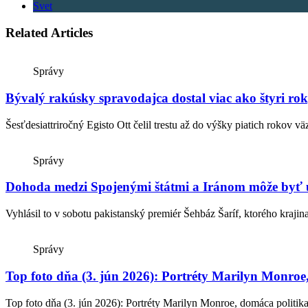
Svet
Related Articles
Správy
Bývalý rakúsky spravodajca dostal viac ako štyri ro
Šesťdesiattriročný Egisto Ott čelil trestu až do výšky piatich rokov vä
Správy
Dohoda medzi Spojenými štátmi a Iránom môže byť uz
Vyhlásil to v sobotu pakistanský premiér Šehbáz Šaríf, ktorého kraj
Správy
Top foto dňa (3. jún 2026): Portréty Marilyn Monroe
Top foto dňa (3. jún 2026): Portréty Marilyn Monroe, domáca politika