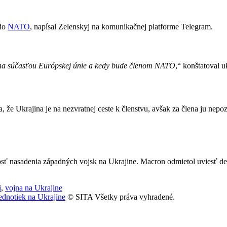
 do
NATO
, napísal Zelenskyj na komunikačnej platforme Telegram.
ina súčasťou Európskej únie a kedy bude členom NATO
,“ konštatoval uk
 že Ukrajina je na nezvratnej ceste k členstvu, avšak za člena ju nepo
sť nasadenia západných vojsk na Ukrajine. Macron odmietol uviesť deta
i
,
vojna na Ukrajine
ednotiek na Ukrajine
© SITA Všetky práva vyhradené.