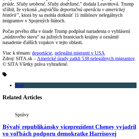
prúde. Sľuby urobené. Sľuby dodržané
,” dodala Leavittová. Trump
sľúbil, že vykoná „
najväčšiu deportačnú operáciu v americkej
histórii”
, ktorá by sa mohla dotknúť 11 miliónov nelegálnych
imigrantov v Spojených štátoch.
Počas prvého dňa v úrade Trump podpísal nariadenia o vyhlásení
„
núdzového stavu
“ na južných hraniciach krajiny a oznámil
nasadenie ďalších vojakov v tejto oblasti.
Viac k témam:
deportácie
,
nelegálni migranti v USA
Zdroj: SITA.sk –
Americké úrady zatkli 538 nelegálnych migrantov
© SITA Všetky práva vyhradené.
Svet
Related Articles
Správy
Bývalý republikánsky viceprezident Cheney vyjadril
vo voľbách podporu demokratke Harrisovej