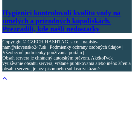
Hygienici kontrolovali kvalitu vody na
umelých a prírodných kúpaliskách.
Prezradili, kde našli nedostatky
Copyright © CZECH HASHTAG, s.r.o. | napiste-
nam@slovensko247.sk | Podmienky ochrany osobných údajov |
Všeobecné podmienky používania portálu |
Obsah servera je chránený autorským právom. Akékoľvek
využívanie obsahu servera, vrátane publikovania alebo iného šírenia
obsahu servera, je bez písomného súhlasu zakázané.