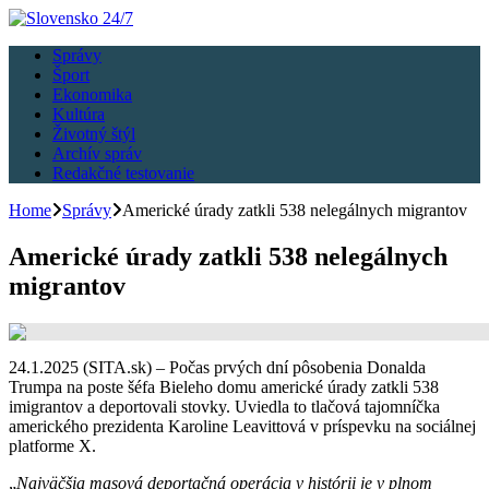
Správy
Šport
Ekonomika
Kultúra
Životný štýl
Archív správ
Redakčné testovanie
Home
Správy
Americké úrady zatkli 538 nelegálnych migrantov
Americké úrady zatkli 538 nelegálnych
migrantov
24.1.2025 (SITA.sk) – Počas prvých dní pôsobenia Donalda
Trumpa na poste šéfa Bieleho domu americké úrady zatkli 538
imigrantov a deportovali stovky. Uviedla to tlačová tajomníčka
amerického prezidenta Karoline Leavittová v príspevku na sociálnej
platforme X.
„
Najväčšia masová deportačná operácia v histórii je v plnom