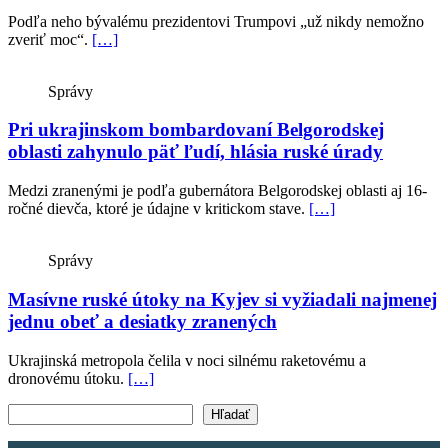
Podľa neho bývalému prezidentovi Trumpovi „už nikdy nemožno
zveriť moc“.
[…]
Správy
Pri ukrajinskom bombardovaní Belgorodskej
oblasti zahynulo päť ľudí, hlásia ruské úrady
Medzi zranenými je podľa gubernátora Belgorodskej oblasti aj 16-
ročné dievča, ktoré je údajne v kritickom stave.
[…]
Správy
Masívne ruské útoky na Kyjev si vyžiadali najmenej
jednu obeť a desiatky zranených
Ukrajinská metropola čelila v noci silnému raketovému a
dronovému útoku.
[…]
Vyhľadať text
Hľadať