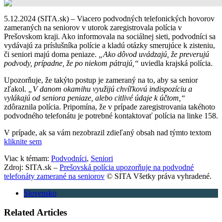
5.12.2024 (SITA.sk) – Viacero podvodných telefonických hovorov
zameraných na seniorov v utorok zaregistrovala polícia v
Prešovskom kraji. Ako informovala na sociálnej sieti, podvodníci sa
vydávajú za príslušníka polície a kladú otázky smerujúce k zisteniu,
či seniori majú doma peniaze.
„Ako dôvod uvádzajú, že preverujú
podvody, prípadne, že po niekom pátrajú,“
uviedla krajská polícia.
Upozorňuje, že takýto postup je zameraný na to, aby sa senior
zľakol.
„V danom okamihu využijú chvíľkovú indispozíciu a
vylákajú od seniora peniaze, alebo citlivé údaje k účtom,“
zdôraznila polícia. Pripomína, že v prípade zaregistrovania takéhoto
podvodného telefonátu je potrebné kontaktovať polícia na linke 158.
V prípade, ak sa vám nezobrazil zdieľaný obsah nad týmto textom
kliknite sem
Viac k témam:
Podvodníci
,
Seniori
Zdroj: SITA.sk –
Prešovská polícia upozorňuje na podvodné
telefonáty zamerané na seniorov
© SITA Všetky práva vyhradené.
Slovensko
Related Articles