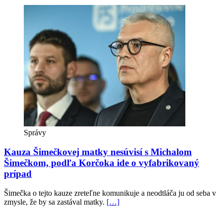
Správy
Kauza Šimečkovej matky nesúvisí s Michalom
Šimečkom, podľa Korčoka ide o vyfabrikovaný
prípad
Šimečka o tejto kauze zreteľne komunikuje a neodtláča ju od seba v
zmysle, že by sa zastával matky.
[…]