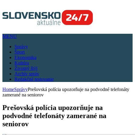
MENU
Správy
Šport
Ekonomika
Kultúra
Životný štýl
Archív správ
Redakčné testovanie
Home
Správy
Prešovská polícia upozorňuje na podvodné telefonáty
zamerané na seniorov
Prešovská polícia upozorňuje na
podvodné telefonáty zamerané na
seniorov