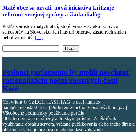
Malé obce sa ozvali, nová iniciatíva kritizuje
reformu verejnej správy a žiada dialóg
Podľa starostov malých obcí, ktoré tvoria viac ako polovicu
samospráv na Slovensku, ich hlas pri príprave zásadných zmien
nebol vypočutý.
[…]
Vyhľadať text
Hľadať
Poslanci parlamentu by mohli navrhnúť
racionalizáciu počtu mestských častí
Košíc
Copyright © CZECH HASHTAG, s.r.o. | napiste-
nam@slovensko247.sk | Podmienky ochrany osobných údajov |
Všeobecné podmienky používania portálu |
Obsah servera je chránený autorským právom. Akékoľvek
využívanie obsahu servera, vrátane publikovania alebo iného šírenia
obsahu servera, je bez písomného súhlasu zakázané.