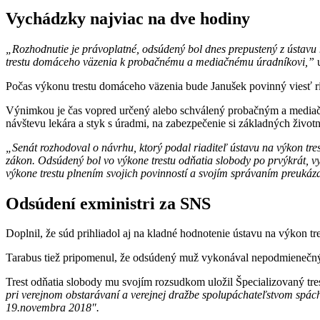
Vychádzky najviac na dve hodiny
„Rozhodnutie je právoplatné, odsúdený bol dnes prepustený z ústavu n
trestu domáceho väzenia k probačnému a mediačnému úradníkovi,”
u
Počas výkonu trestu domáceho väzenia bude Janušek povinný viesť riad
Výnimkou je čas vopred určený alebo schválený probačným a mediačným
návštevu lekára a styk s úradmi, na zabezpečenie si základných živ
„Senát rozhodoval o návrhu, ktorý podal riaditeľ ústavu na výkon tre
zákon. Odsúdený bol vo výkone trestu odňatia slobody po prvýkrát, v
výkone trestu plnením svojich povinností a svojím správaním preukáz
Odsúdení exministri za SNS
Doplnil, že súd prihliadol aj na kladné hodnotenie ústavu na výkon 
Tarabus tiež pripomenul, že odsúdený muž vykonával nepodmienečný t
Trest odňatia slobody mu svojím rozsudkom uložil Špecializovaný tr
pri verejnom obstarávaní a verejnej dražbe spolupáchateľstvom spác
19.novembra 2018″.