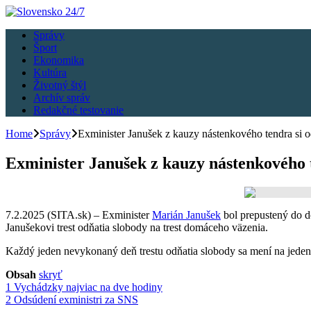
Správy
Šport
Ekonomika
Kultúra
Životný štýl
Archív správ
Redakčné testovanie
Home
Správy
Exminister Janušek z kauzy nástenkového tendra si 
Exminister Janušek z kauzy nástenkového 
7.2.2025 (SITA.sk) – Exminister
Marián Janušek
bol prepustený do 
Janušekovi trest odňatia slobody na trest domáceho väzenia.
Každý jeden nevykonaný deň trestu odňatia slobody sa mení na jeden
Obsah
skryť
1
Vychádzky najviac na dve hodiny
2
Odsúdení exministri za SNS