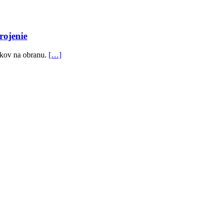
rojenie
vkov na obranu.
[…]