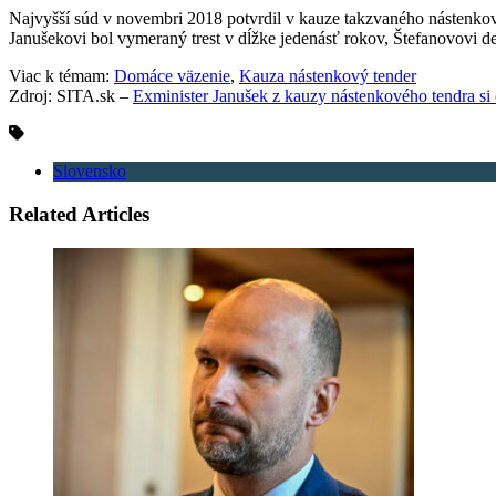
Najvyšší súd v novembri 2018 potvrdil v kauze takzvaného nástenkov
Janušekovi bol vymeraný trest v dĺžke jedenásť rokov, Štefanovovi d
Viac k témam:
Domáce väzenie
,
Kauza nástenkový tender
Zdroj: SITA.sk –
Exminister Janušek z kauzy nástenkového tendra si
Slovensko
Related Articles