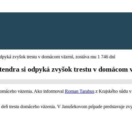
odpyká zvyšok trestu v domácom väzení, zostáva mu 1 746 dní
tendra si odpyká zvyšok trestu v domácom v
domáceho väzenia. Ako informoval
Roman Tarabus
z Krajského súdu v
 deň trestu domáceho väzenia. V Janušekovom prípade predstavuje zvyš