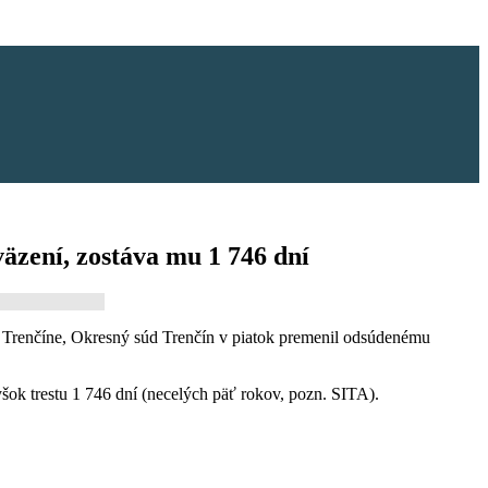
äzení, zostáva mu 1 746 dní
 Trenčíne, Okresný súd Trenčín v piatok premenil odsúdenému
ok trestu 1 746 dní (necelých päť rokov, pozn. SITA).