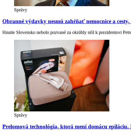
Správy
Obranné výdavky nesmú zahŕňať nemocnice a cesty, t
Hnutie Slovensko nebolo pozvané za okrúhly stôl k prezidentovi Pet
Správy
Prelomová technológia, ktorá mení domácu epiláciu. I