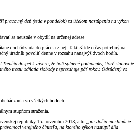
ižší pracovný deň (teda v pondelok) za účelom nastúpenia na výkon
avať sa neustále v obydlí na určenej adrese.
ane dochádzania do práce a z nej. Taktiež ide o čas potrebný na
ačný úradník povoliť denne v rozsahu nanajvýš dvoch hodín.
 Trenčín dospel k záveru, že boli splnené podmienky, ktoré stanovuje
naného trestu odňatia slobody nepresahuje päť rokov. Odsúdený vo
zaobchádzania vo všetkých bodoch.
málnym stupňom stráženia.
lovenskej republiky 15. novembra 2018, a to
„pre zločin machinácie
rávomoci verejného činiteľa, na ktorého výkon nastúpil dňa