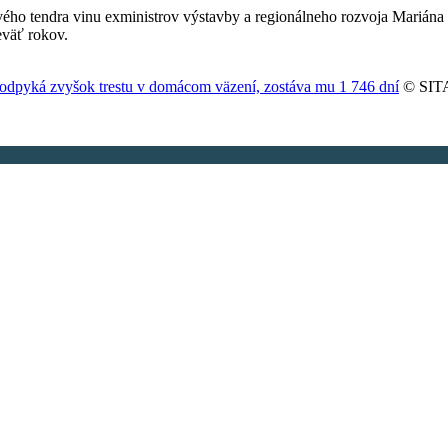
ého tendra vinu exministrov výstavby a regionálneho rozvoja Mariána
eväť rokov.
 odpyká zvyšok trestu v domácom väzení, zostáva mu 1 746 dní
© SITA