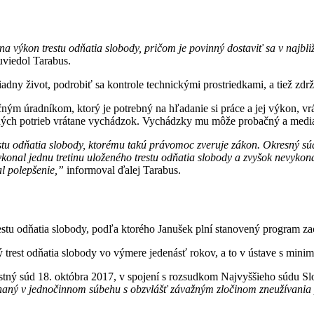
a výkon trestu odňatia slobody, pričom je povinný dostaviť sa v najbl
viedol Tarabus.
ny život, podrobiť sa kontrole technickými prostriedkami, a tiež zdrži
 úradníkom, ktorý je potrebný na hľadanie si práce a jej výkon, vrát
otných potrieb vrátane vychádzok. Vychádzky mu môže probačný a medi
stu odňatia slobody, ktorému takú právomoc zveruje zákon. Okresný súd
ykonal jednu tretinu uloženého trestu odňatia slobody a zvyšok nevyko
al polepšenie,”
informoval ďalej Tarabus.
trestu odňatia slobody, podľa ktorého Janušek plní stanovený program 
rest odňatia slobody vo výmere jedenásť rokov, a to v ústave s mini
estný súd 18. októbra 2017, v spojení s rozsudkom Najvyššieho súdu S
haný v jednočinnom súbehu s obzvlášť závažným zločinom zneužívania p