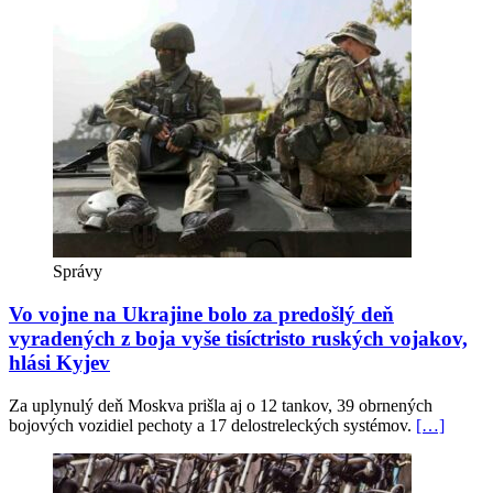
Správy
Vo vojne na Ukrajine bolo za predošlý deň
vyradených z boja vyše tisíctristo ruských vojakov,
hlási Kyjev
Za uplynulý deň Moskva prišla aj o 12 tankov, 39 obrnených
bojových vozidiel pechoty a 17 delostreleckých systémov.
[…]