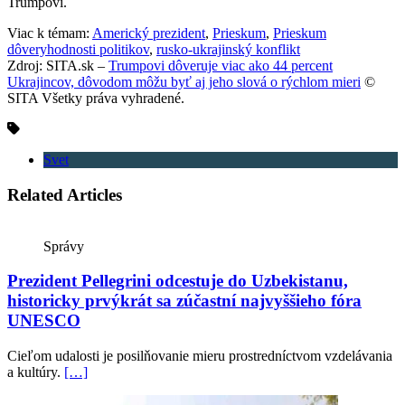
Trumpovi.
Viac k témam:
Americký prezident
,
Prieskum
,
Prieskum
dôveryhodnosti politikov
,
rusko-ukrajinský konflikt
Zdroj: SITA.sk –
Trumpovi dôveruje viac ako 44 percent
Ukrajincov, dôvodom môžu byť aj jeho slová o rýchlom mieri
©
SITA Všetky práva vyhradené.
Svet
Related Articles
Správy
Prezident Pellegrini odcestuje do Uzbekistanu,
historicky prvýkrát sa zúčastní najvyššieho fóra
UNESCO
Cieľom udalosti je posilňovanie mieru prostredníctvom vzdelávania
a kultúry.
[…]