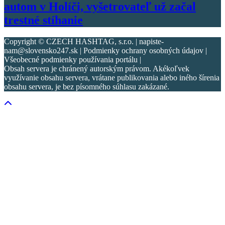
autom v Holíči, vyšetrovateľ už začal
trestné stíhanie
Copyright © CZECH HASHTAG, s.r.o. | napiste-
nam@slovensko247.sk | Podmienky ochrany osobných údajov |
Všeobecné podmienky používania portálu |
Obsah servera je chránený autorským právom. Akékoľvek
využívanie obsahu servera, vrátane publikovania alebo iného šírenia
obsahu servera, je bez písomného súhlasu zakázané.