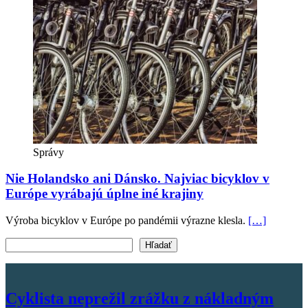
Správy
Nie Holandsko ani Dánsko. Najviac bicyklov v
Európe vyrábajú úplne iné krajiny
Výroba bicyklov v Európe po pandémii výrazne klesla.
[…]
Vyhľadať text
Hľadať
Cyklista neprežil zrážku z nákladným