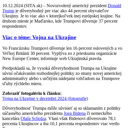
10.12.2024 (SITA.sk) – Novozvolený americký prezident
Donald
Trump
je dôveryhodný pre viac ako 44 percent obyvateľov
Ukrajiny. Je to viac ako v ktorejkoľvek inej európskej krajine. Na
druhom mieste je Maďarsko, kde Trumpovi dôveruje 37 percent
respondentov.
Viac o téme: Vojna na Ukrajine
Vo Francúzsku Trumpovi dôveruje len 16 percent oslovených a vo
Veľkej Británii 30 percent. Vyplýva zo z prieskumu organizácie
New Europe Center, informuje web Ukrajinská pravda.
Predpokladá sa, že vysoká dôveryhodnosti Trumpa na Ukrajine
súvisí očakávaním rozhodnejšej politiky zo strany novej americkej
administratívy alebo s určitými nádejami vzhľadom na Trumpove
sľuby rýchleho mieru.
Zobraziť fotogalériu k článku:
Vojna na Ukrajine v decembri 2024 (fotografie)
Dôveryhodnosť Trumpa môže súvisieť aj so sklamaním z politiky
súčasného amerického prezidenta
Joea Bidena
či nemeckého
kancelára
Olafa Scholza
. Vlani však Bidenovi dôverovalo 78,1
percenta Ukrajincov a iba 10,1 percenta respondentov viac verilo