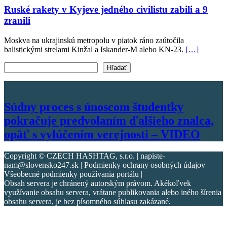
Ruské rakety v Kyjeve jedného civilistu zabili a 9
zranili
Moskva na ukrajinskú metropolu v piatok ráno zaútočila
balistickými strelami Kinžal a Iskander-M alebo KN-23.
[…]
Vyhľadať text
Hľadať
Súdny proces s únoscom študentky
pokračuje predvolaním ďalšieho znalca,
opäť s vylúčením verejnosti – VIDEO
Copyright © CZECH HASHTAG, s.r.o. | napiste-
nam@slovensko247.sk | Podmienky ochrany osobných údajov |
Všeobecné podmienky používania portálu |
Obsah servera je chránený autorským právom. Akékoľvek
využívanie obsahu servera, vrátane publikovania alebo iného šírenia
obsahu servera, je bez písomného súhlasu zakázané.