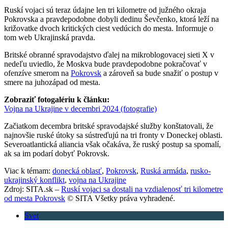
Ruskí vojaci sú teraz údajne len tri kilometre od južného okraja
Pokrovska a pravdepodobne dobyli dedinu Ševčenko, ktorá leží na
križovatke dvoch kritických ciest vedúcich do mesta. Informuje o
tom web Ukrajinská pravda.
Britské obranné spravodajstvo ďalej na mikroblogovacej sieti X v
nedeľu uviedlo, že Moskva bude pravdepodobne pokračovať v
ofenzíve smerom na
Pokrovsk
a zároveň sa bude snažiť o postup v
smere na juhozápad od mesta.
Zobraziť fotogalériu k článku:
Vojna na Ukrajine v decembri 2024 (fotografie)
Začiatkom decembra britské spravodajské služby konštatovali, že
najnovšie ruské útoky sa sústreďujú na tri fronty v Doneckej oblasti.
Severoatlantická aliancia však očakáva, že ruský postup sa spomalí,
ak sa im podarí dobyť Pokrovsk.
Viac k témam:
donecká oblasť
,
Pokrovsk
,
Ruská armáda
,
rusko-
ukrajinský konflikt
,
vojna na Ukrajine
Zdroj: SITA.sk –
Ruskí vojaci sa dostali na vzdialenosť tri kilometre
od mesta Pokrovsk
© SITA Všetky práva vyhradené.
Svet