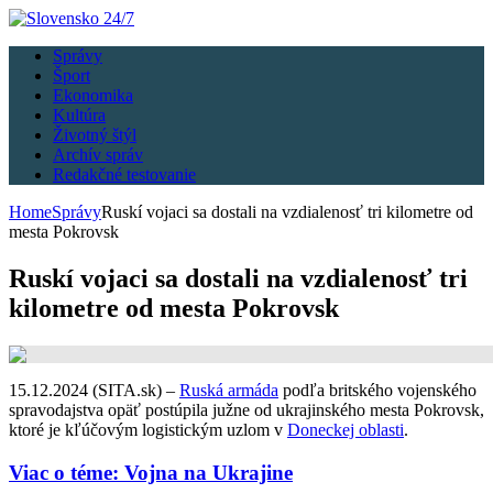
Správy
Šport
Ekonomika
Kultúra
Životný štýl
Archív správ
Redakčné testovanie
Home
Správy
Ruskí vojaci sa dostali na vzdialenosť tri kilometre od
mesta Pokrovsk
Ruskí vojaci sa dostali na vzdialenosť tri
kilometre od mesta Pokrovsk
15.12.2024 (SITA.sk) –
Ruská armáda
podľa britského vojenského
spravodajstva opäť postúpila južne od ukrajinského mesta Pokrovsk,
ktoré je kľúčovým logistickým uzlom v
Doneckej oblasti
.
Viac o téme: Vojna na Ukrajine