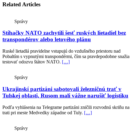
Related Articles
Správy
Stíhačky NATO zachytili šesť ruských lietadiel bez
transpondérov alebo letového plánu
Ruské lietadlá pravidelne vstupujú do vzdušného priestoru nad
Pobaltím s vypnutými transpondérmi, čím sa pravdepodobne snažia
testovať odozvu štátov NATO.
[…]
Správy
Ukrajinskí partizáni sabotovali železničnú trať v
Tulskej oblasti, Rusom mali vážne narušiť logistiku
Podľa vyhlásenia na Telegrame partizáni zničili rozvodnú skriňu na
trati pri meste Medvedky západne od Tuly.
[…]
Správy