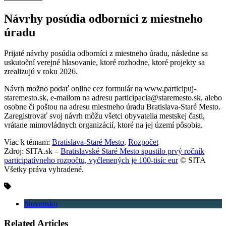
Návrhy posúdia odborníci z miestneho
úradu
Prijaté návrhy posúdia odborníci z miestneho úradu, následne sa
uskutoční verejné hlasovanie, ktoré rozhodne, ktoré projekty sa
zrealizujú v roku 2026.
Návrh možno podať online cez formulár na www.participuj-
staremesto.sk, e-mailom na adresu participacia@staremesto.sk, alebo
osobne či poštou na adresu miestneho úradu Bratislava-Staré Mesto.
Zaregistrovať svoj návrh môžu všetci obyvatelia mestskej časti,
vrátane mimovládnych organizácií, ktoré na jej území pôsobia.
Viac k témam:
Bratislava-Staré Mesto
,
Rozpočet
Zdroj: SITA.sk –
Bratislavské Staré Mesto spustilo prvý ročník
participatívneho rozpočtu, vyčlenených je 100-tisíc eur
© SITA
Všetky práva vyhradené.
Slovensko
Related Articles