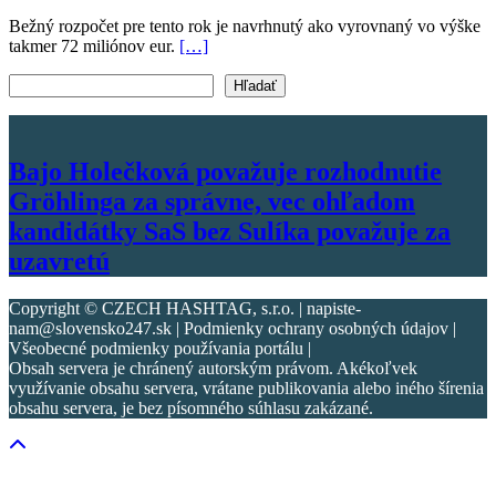
Bežný rozpočet pre tento rok je navrhnutý ako vyrovnaný vo výške
takmer 72 miliónov eur.
[…]
Vyhľadať text
Hľadať
Bajo Holečková považuje rozhodnutie
Gröhlinga za správne, vec ohľadom
kandidátky SaS bez Sulíka považuje za
uzavretú
Copyright © CZECH HASHTAG, s.r.o. | napiste-
nam@slovensko247.sk | Podmienky ochrany osobných údajov |
Všeobecné podmienky používania portálu |
Obsah servera je chránený autorským právom. Akékoľvek
využívanie obsahu servera, vrátane publikovania alebo iného šírenia
obsahu servera, je bez písomného súhlasu zakázané.