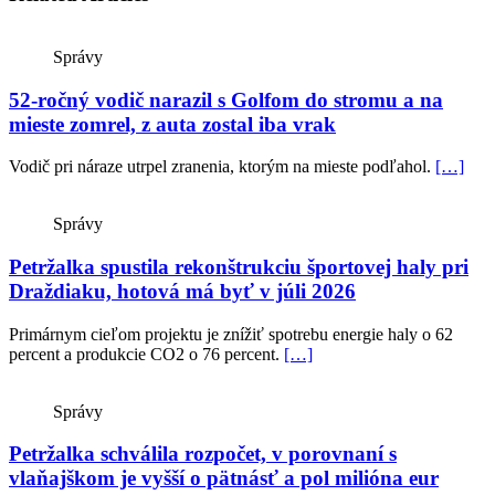
Správy
52-ročný vodič narazil s Golfom do stromu a na
mieste zomrel, z auta zostal iba vrak
Vodič pri náraze utrpel zranenia, ktorým na mieste podľahol.
[…]
Správy
Petržalka spustila rekonštrukciu športovej haly pri
Draždiaku, hotová má byť v júli 2026
Primárnym cieľom projektu je znížiť spotrebu energie haly o 62
percent a produkcie CO2 o 76 percent.
[…]
Správy
Petržalka schválila rozpočet, v porovnaní s
vlaňajškom je vyšší o pätnásť a pol milióna eur