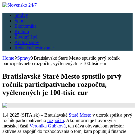
Správy
Šport
Ekonomika
Kultúra
Životný štýl
Archív správ
Redakčné testovanie
Home
Správy
Bratislavské Staré Mesto spustilo prvý ročník
participatívneho rozpočtu, vyčlenených je 100-tisíc eur
Bratislavské Staré Mesto spustilo prvý
ročník participatívneho rozpočtu,
vyčlenených je 100-tisíc eur
1.4.2025 (SITA.sk) – Bratislavské
Staré Mesto
v utorok spúšťa prvý
ročník participatívneho
rozpočtu
. Ako informuje hovorkyňa
mestskej časti
Veronika Gubková
, ten dáva obyvateľom priestor
aktívne sa zapojiť do rozhodovania o tom, kam poputujú financie