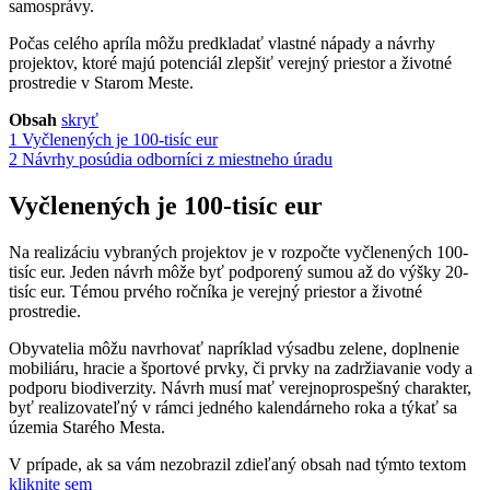
samosprávy.
Počas celého apríla môžu predkladať vlastné nápady a návrhy
projektov, ktoré majú potenciál zlepšiť verejný priestor a životné
prostredie v Starom Meste.
Obsah
skryť
1
Vyčlenených je 100-tisíc eur
2
Návrhy posúdia odborníci z miestneho úradu
Vyčlenených je 100-tisíc eur
Na realizáciu vybraných projektov je v rozpočte vyčlenených 100-
tisíc eur. Jeden návrh môže byť podporený sumou až do výšky 20-
tisíc eur. Témou prvého ročníka je verejný priestor a životné
prostredie.
Obyvatelia môžu navrhovať napríklad výsadbu zelene, doplnenie
mobiliáru, hracie a športové prvky, či prvky na zadržiavanie vody a
podporu biodiverzity. Návrh musí mať verejnoprospešný charakter,
byť realizovateľný v rámci jedného kalendárneho roka a týkať sa
územia Starého Mesta.
V prípade, ak sa vám nezobrazil zdieľaný obsah nad týmto textom
kliknite sem