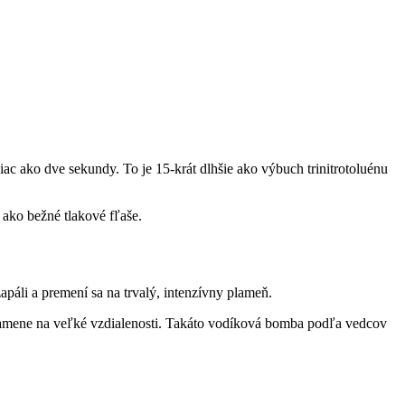
ac ako dve sekundy. To je 15-krát dlhšie ako výbuch trinitrotoluénu
 ako bežné tlakové fľaše.
apáli a premení sa na trvalý, intenzívny plameň.
lamene na veľké vzdialenosti. Takáto vodíková bomba podľa vedcov