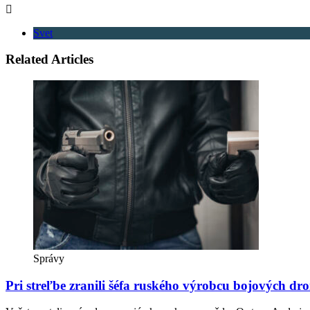
Svet
Related Articles
Správy
Pri streľbe zranili šéfa ruského výrobcu bojových d