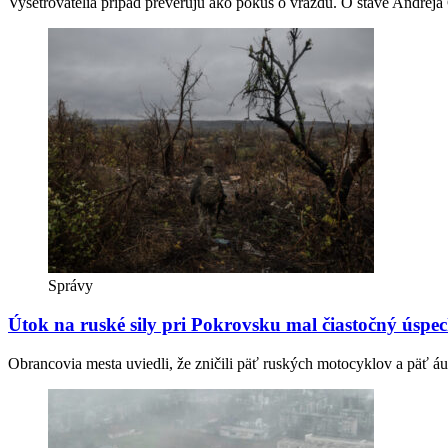
Vyšetrovatelia prípad preverujú ako pokus o vraždu. O stave Andreja
Správy
Útok na ruské sily pri Pokrovsku mal čiastočný úspec
Obrancovia mesta uviedli, že zničili päť ruských motocyklov a päť áu