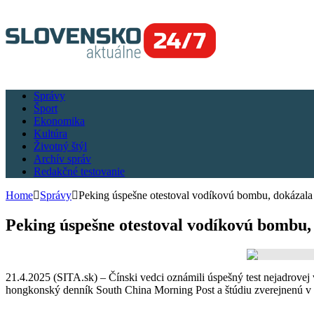
Správy
Šport
Ekonomika
Kultúra
Životný štýl
Archív správ
Redakčné testovanie
Home
Správy
Peking úspešne otestoval vodíkovú bombu, dokázala b
Peking úspešne otestoval vodíkovú bombu, 
21.4.2025 (SITA.sk) – Čínski vedci oznámili úspešný test nejadrove
hongkonský denník South China Morning Post a štúdiu zverejnenú v 