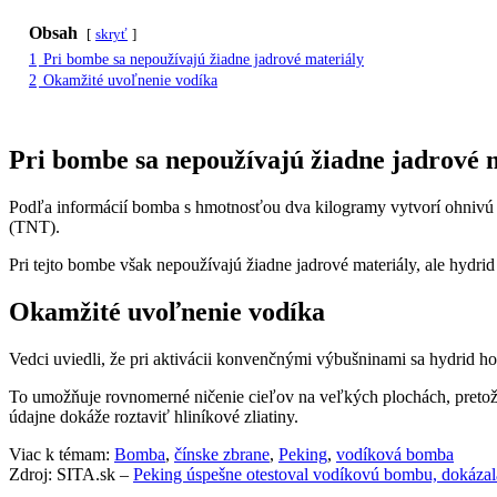
Obsah
skryť
1
Pri bombe sa nepoužívajú žiadne jadrové materiály
2
Okamžité uvoľnenie vodíka
Pri bombe sa nepoužívajú žiadne jadrové 
Podľa informácií bomba s hmotnosťou dva kilogramy vytvorí ohnivú guľ
(TNT).
Pri tejto bombe však nepoužívajú žiadne jadrové materiály, ale hydrid
Okamžité uvoľnenie vodíka
Vedci uviedli, že pri aktivácii konvenčnými výbušninami sa hydrid ho
To umožňuje rovnomerné ničenie cieľov na veľkých plochách, pretož
údajne dokáže roztaviť hliníkové zliatiny.
Viac k témam:
Bomba
,
čínske zbrane
,
Peking
,
vodíková bomba
Zdroj: SITA.sk –
Peking úspešne otestoval vodíkovú bombu, dokázala 