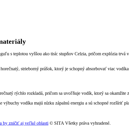
materiály
u s teplotou vyššou ako tisíc stupňov Celzia, pričom explózia trvá vi
 horečnatý, strieborný prášok, ktorý je schopný absorbovať viac vodíka
rečnatý rýchlo rozkladá, pričom sa uvoľňuje vodík, ktorý sa okamžite z
e výbuchy vodíka majú nízku zápalnú energiu a sú schopné rozšíriť p
by zničiť aj veľké oblasti
© SITA Všetky práva vyhradené.