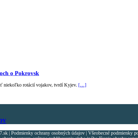
joch o Pokrovsk
 niekoľko rotácií vojakov, tvrdí Kyjev.
[…]
ov
k | Podmienky ochrany osobných údajov | Všeobecné podmienky použ