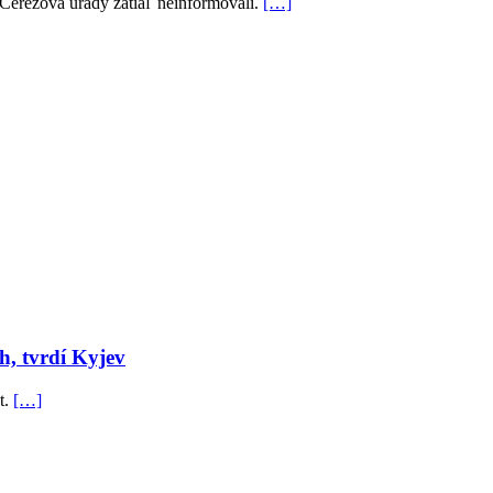
 Čerezova úrady zatiaľ neinformovali.
[…]
h, tvrdí Kyjev
t.
[…]