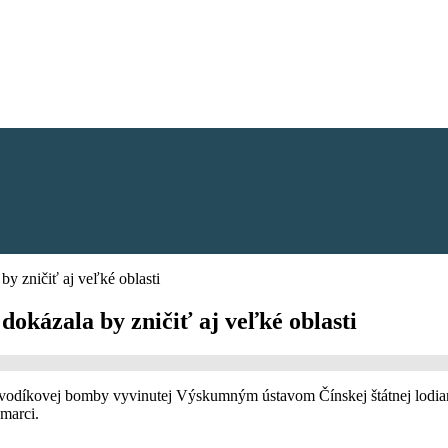
y zničiť aj veľké oblasti
dokázala by zničiť aj veľké oblasti
j vodíkovej bomby vyvinutej Výskumným ústavom Čínskej štátnej lodiar
marci.