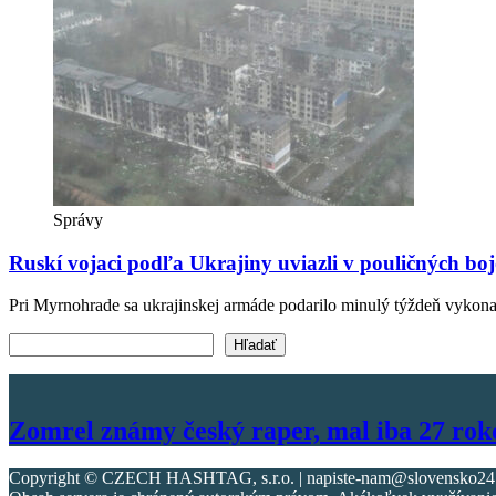
Správy
Ruskí vojaci podľa Ukrajiny uviazli v pouličných bo
Pri Myrnohrade sa ukrajinskej armáde podarilo minulý týždeň vykonať
Vyhľadať text
Hľadať
Zomrel známy český raper, mal iba 27 rok
Copyright © CZECH HASHTAG, s.r.o. | napiste-nam@slovensko247.s