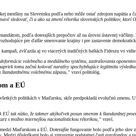
skej menšiny na Slovensku podľa neho môže ostať zdrojom napätia a čas
avé sledovať, či a ako sa zmení rétorika slovenských politikov, ktorí 
 mandátom, podľa doterajších prepočtov až na úrovni ústavnej väčšiny
rozhodujúce pre ďalšie smerovanie krajiny i pre zastavenie demokratic
kampaň, zvíťazila aj vo viacerých tradičných baštách Fideszu vo vidie
j deformácie volebného a mediálneho systému, zastrašovania oponentov 
e napriek tomu začnú kolovať naratívy spochybňujúce legitimitu výsl
ež k štandardnému volebnému zápasu,”
vraví politológ.
kom a EÚ
šetkých politikách v Maďarsku, skôr predpokladá evolučnú zmenu. Upo
u k EÚ tak nízko, že takmer akýkoľvek posun smerom k štandardnej proe
urz s možno miernejšou nacionalistickou rétorikou,”
vraví.
 medzi Maďarskom a EÚ. Doterajšie fungovanie bolo podľa jeho slov za
. Medzi dôsledkami bolo aj zmrazenie podstatnej časti eurofondov a ra