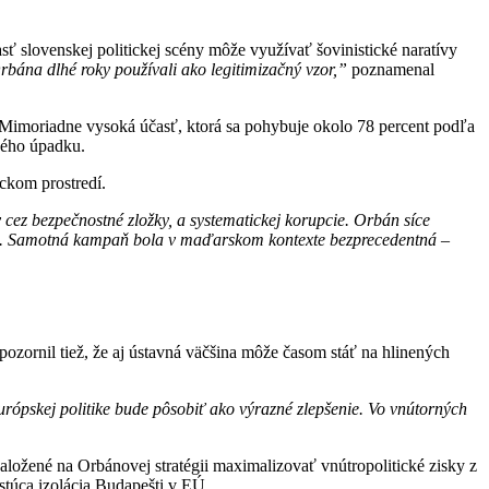
ť slovenskej politickej scény môže využívať šovinistické naratívy
Orbána dlhé roky používali ako legitimizačný vzor,”
poznamenal
. Mimoriadne vysoká účasť, ktorá sa pohybuje okolo 78 percent podľa
kého úpadku.
ckom prostredí.
cez bezpečnostné zložky, a systematickej korupcie. Orbán síce
edku. Samotná kampaň bola v maďarskom kontexte bezprecedentná –
zornil tiež, že aj ústavná väčšina môže časom stáť na hlinených
urópskej politike bude pôsobiť ako výrazné zlepšenie. Vo vnútorných
ložené na Orbánovej stratégii maximalizovať vnútropolitické zisky z
stúca izolácia Budapešti v EÚ.