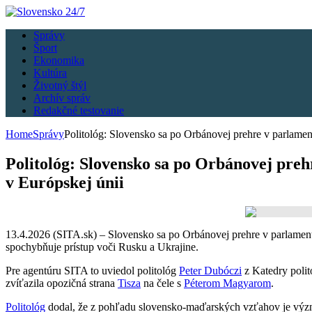
Správy
Šport
Ekonomika
Kultúra
Životný štýl
Archív správ
Redakčné testovanie
Home
Správy
Politológ: Slovensko sa po Orbánovej prehre v parlam
Politológ: Slovensko sa po Orbánovej pr
v Európskej únii
13.4.2026 (SITA.sk) – Slovensko sa po Orbánovej prehre v parlam
spochybňuje prístup voči Rusku a Ukrajine.
Pre agentúru SITA to uviedol politológ
Peter Dubóczi
z Katedry polit
zvíťazila opozičná strana
Tisza
na čele s
Péterom Magyarom
.
Politológ
dodal, že z pohľadu slovensko‑maďarských vzťahov je výz