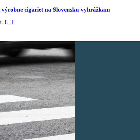
ej výrobne cigariet na Slovensku vyhrážkam
om.
[…]