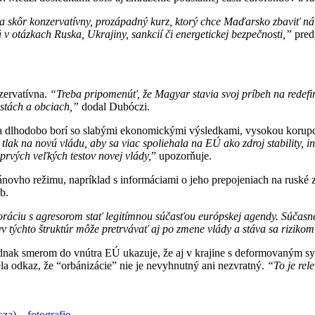
a skôr konzervatívny, prozápadný kurz, ktorý chce Maďarsko zbaviť ná
 otázkach Ruska, Ukrajiny, sankcií či energetickej bezpečnosti,”
pred
zervatívna.
“Treba pripomenúť, že Magyar stavia svoj príbeh na redefi
stách a obciach,”
dodal Dubóczi.
sa dlhodobo borí so slabými ekonomickými výsledkami, vysokou korup
 tlak na novú vládu, aby sa viac spoliehala na EÚ ako zdroj stability,
prvých veľkých testov novej vlády,
” upozorňuje.
ánovho režimu, napríklad s informáciami o jeho prepojeniach na ruské 
b.
áciu s agresorom stať legitímnou súčasťou európskej agendy. Súčasne
 týchto štruktúr môže pretrvávať aj po zmene vlády a stáva sa riziko
Jednak smerom do vnútra EÚ ukazuje, že aj v krajine s deformovaným 
a odkaz, že “orbánizácie” nie je nevyhnutný ani nezvratný.
“To je rel
a) – fotografie