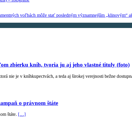
rlamentných voľbách môže stať posledným významnejším „klinovým“ ak
 zbierku kníh, tvoria ju aj jeho vlastné tituly (foto)
torá nie je v kníhkupectvách, a teda aj širokej verejnosti bežne dostup
kampaň o právnom štáte
nom štáte.
[…]