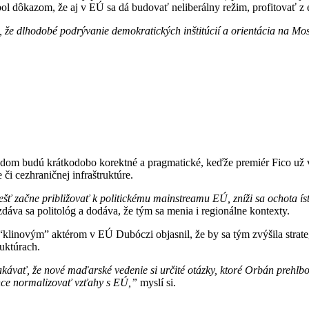
ú bol dôkazom, že aj v EÚ sa dá budovať neliberálny režim, profitovať 
, že dlhodobé podrývanie demokratických inštitúcií a orientácia na M
om budú krátkodobo korektné a pragmatické, keďže premiér Fico už v
 či cezhraničnej infraštruktúre.
ť začne približovať k politickému mainstreamu EÚ, zníži sa ochota ísť
dáva sa politológ a dodáva, že tým sa menia i regionálne kontexty.
“klinovým” aktérom v EÚ Dubóczi objasnil, že by sa tým zvýšila strat
uktúrach.
kávať, že nové maďarské vedenie si určité otázky, ktoré Orbán prehlb
hce normalizovať vzťahy s EÚ,”
myslí si.