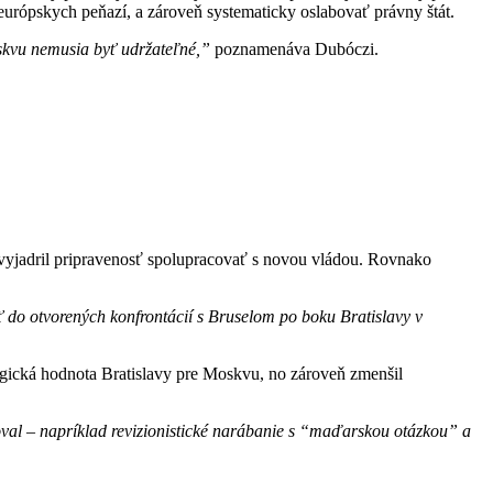
z európskych peňazí, a zároveň systematicky oslabovať právny štát.
oskvu nemusia byť udržateľné,”
poznamenáva Dubóczi.
yjadril pripravenosť spolupracovať s novou vládou. Rovnako
 do otvorených konfrontácií s Bruselom po boku Bratislavy v
egická hodnota Bratislavy pre Moskvu, no zároveň zmenšil
oval – napríklad revizionistické narábanie s “maďarskou otázkou” a