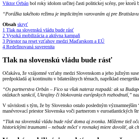
Viktor Orbán
bol roky idolom určitej časti politickej scény, pre ktor
“Porážka takéhoto režimu je implicitným varovaním aj pre Bratislavu
Obsah
skryť
1
Tlak na slovenskú vládu bude rásť
2
Vysoká mobilizácia a aktívna kampaň
3
Priestor na reset vzťahov medzi Maďarskom a EÚ
4
Redefinovaná suverenita
Tlak na slovenskú vládu bude rásť
Očakáva, že vzájomné vzťahy medzi Slovenskom a jeho južným sused
predpokladá aj kontinuitu v bilaterálnych témach, napríklad energetike
“Os partnerstva Orbán – Fico sa však nateraz rozpadá: ak sa Budapeš
otázkach sankcií, Ukrajiny či blokovania európskych rozhodnutí,”
naz
V súvislosti s tým, že by Slovensko ostalo posledným významnejším 
manévrovací priestor Slovenska voči partnerom v euroatlantických štr
“Tlak na slovenskú vládu bude rásť doma aj zvonka. Môžeme tiež oča
historickými traumami – nebude môcť v rovnakej miere dovoliť, ak c