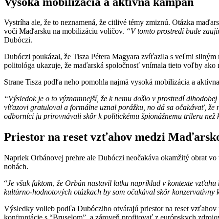
Vysoká mobilizácia a aktívna kampaň
Vystríha ale, že to neznamená, že citlivé témy zmiznú. Otázka maďar
voči Maďarsku na mobilizáciu voličov.
“V tomto prostredí bude zaujím
Dubóczi.
Dubóczi poukázal, že Tisza Pétera Magyara zvíťazila s veľmi silným
politológa ukazuje, že maďarská spoločnosť vnímala tieto voľby ako 
Strane Tisza podľa neho pomohla najmä vysoká mobilizácia a aktívna 
“Výsledok je o to významnejší, že k nemu došlo v prostredí dlhodobe
víťazovi gratuloval a formálne uznal porážku, no dá sa očakávať, ž
odborníci ju prirovnávali skôr k politickému špionážnemu trileru n
Priestor na reset vzťahov medzi Maďars
Napriek Orbánovej prehre ale Dubóczi neočakáva okamžitý obrat vo v
nohách.
“
Je však faktom, že Orbán nastavil latku napríklad v kontexte vzťah
kultúrno‑hodnotových otázkach by som očakával skôr konzervatívny k
Výsledky volieb podľa Dubócziho otvárajú priestor na reset vzťahov
konfrontácie s “Bruselom”, a zároveň profitovať z európskych zdrojov