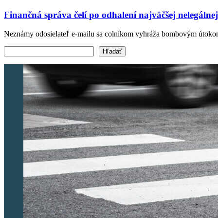
Finančná správa čelí po odhalení najväčšej nelegáln
Neznámy odosielateľ e-mailu sa colníkom vyhráža bombovým útok
Vyhľadať text
Hľadať