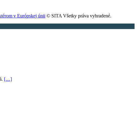
térom v Európskej únii
© SITA Všetky práva vyhradené.
ná.
[…]