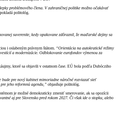
lepky problémového člena. V zahraničnej politike možno očakávať
pokladá politológ.
novanej suverenite, kedy opakovane zdôraznil, že maďarské dejiny sa
ciou i oslabeným právnym štátom.
“Orientácia na autokratické režimy
 investícií a modernizácie. Odblokovanie eurofondov výmenou za
záujmy, ktoré sa objavili v ostatnom čase. EÚ bola podľa Dubócziho
 bude pre nový kabinet mimoriadne náročné rozviazať sieť
m pre jeho reformnú agendu,”
objasňuje politológ.
systémom je možné demokraticky zmeniť smerovanie, ak sa opozícii
evantné aj pre Slovensko pred rokom 2027. Či však ide o stopku, alebo