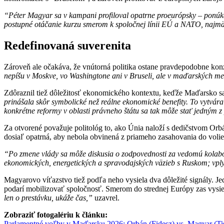
“Péter Magyar sa v kampani profiloval opatrne proeurópsky – ponúk
postupné otáčanie kurzu smerom k spoločnej línii EÚ a NATO, najmä v
Redefinovaná suverenita
Zároveň ale očakáva, že vnútorná politika ostane pravdepodobne kon
nepíšu v Moskve, vo Washingtone ani v Bruseli, ale v maďarských me
Zdôraznil tiež dôležitosť ekonomického kontextu, keďže Maďarsko 
prinášala skôr symbolické než reálne ekonomické benefity. To vytvára
konkrétne reformy v oblasti právneho štátu sa tak môže stať jedným z 
Za otvorené považuje politológ to, ako Únia naloží s dedičstvom Orb
dosiaľ opatrná, aby nebola obvinená z priameho zasahovania do volie
“Po zmene vlády sa môže diskusia o zodpovednosti za vedomú kolabor
ekonomických, energetických a spravodajských väzieb s Ruskom; vplyv
Magyarovo víťazstvo tiež podľa neho vysiela dva dôležité signály. 
podarí mobilizovať spoločnosť. Smerom do strednej Európy zas vysiel
len o prestávku, ukáže čas,”
uzavrel.
Zobraziť fotogalériu k článku:
Parlamentné voľby v Maďarsku 2026: Orbán (Fidesz) vs. Magyar (Tisz