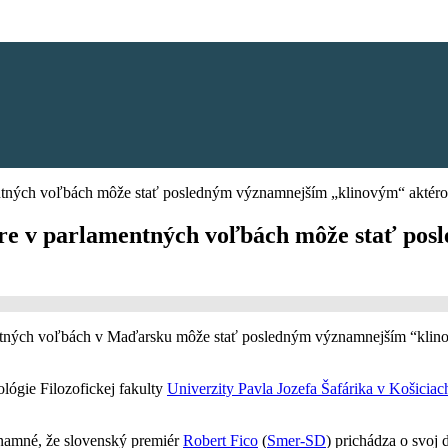
entných voľbách môže stať posledným významnejším „klinovým“ aktéro
ehre v parlamentných voľbách môže stať p
entných voľbách v Maďarsku môže stať posledným významnejším “kli
ológie Filozofickej fakulty
Univerzity Pavla Jozefa Šafárika v Košiciac
namné, že slovenský premiér
Robert Fico
(
Smer-SD
) prichádza o svoj