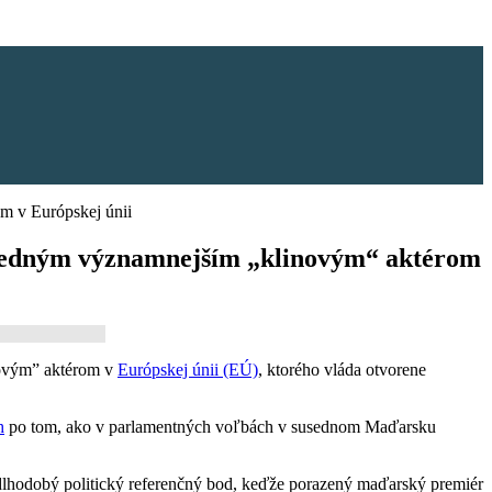
m v Európskej únii
osledným významnejším „klinovým“ aktérom
novým” aktérom v
Európskej únii (EÚ)
, ktorého vláda otvorene
h
po tom, ako v parlamentných voľbách v susednom Maďarsku
 dlhodobý politický referenčný bod, keďže porazený maďarský premiér