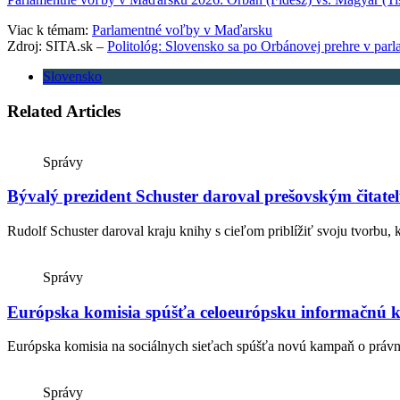
Viac k témam:
Parlamentné voľby v Maďarsku
Zdroj: SITA.sk –
Politológ: Slovensko sa po Orbánovej prehre v pa
Slovensko
Related Articles
Správy
Bývalý prezident Schuster daroval prešovským čitateľom
Rudolf Schuster daroval kraju knihy s cieľom priblížiť svoju tvorbu, k
Správy
Európska komisia spúšťa celoeurópsku informačnú 
Európska komisia na sociálnych sieťach spúšťa novú kampaň o práv
Správy