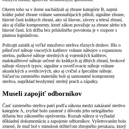
Okrem toho sa v dome nachádzali aj zbrane kategórie B, najmä
krátke palné zbrane vrátane samonabíjacích pištolí, signálne zbrane,
hlavné časti krátkych zbraní, ako sú hlavne, závery a telesá zbraní,
ako aj ďalšie komponenty, ktoré zákon považuje za zbrane alebo ich
hlavné časti. Ich držba bez príslušného povolenia je v rozpore s
platnou legislatívou.
Policajti zaistili aj veľké množstvo streliva rôznych druhov. Išlo o
pištoľové náboje viacerých kalibrov vrátane nábojov s expanznou
strelou, puškové náboje stredných aj vojenských kalibrov,
malokalibrové náboje určené do krátkych aj dlhých zbraní, brokové
náboje rôznych typov, signálne a osvetľovacie náboje vrátane
akustických a svetlicových, ako aj cvičné a špeciálne náboje.
Súčasťou zaisteného materiálu boli aj samostatné komponenty
streliva, napríklad bezdymný strelný prach a zápalky.
Museli zapojiť odborníkov
Časť zaisteného streliva patrí podľa zákona medzi zakázané strelivo
kategórie A, zvyšné bolo zaistené z dôvodu jeho nelegálneho
držania bez zákonného oprávnenia. Rozsah nálezu si vyžiadal
dôkladnú dokumentáciu a zapojenie odborníkov. Vyšetrovaním bolo
zistené, že muž bol v minulosti držiteľom zbrojného preukazu, ktorý