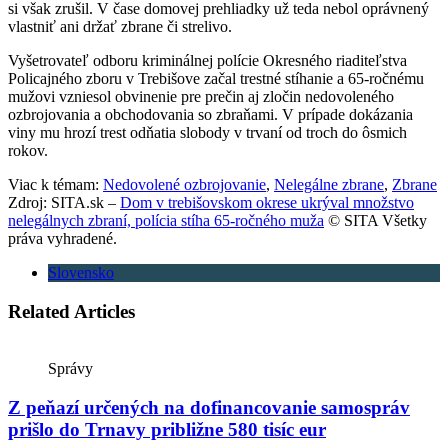
si však zrušil. V čase domovej prehliadky už teda nebol oprávnený
vlastniť ani držať zbrane či strelivo.
Vyšetrovateľ odboru kriminálnej polície Okresného riaditeľstva
Policajného zboru v Trebišove začal trestné stíhanie a 65‑ročnému
mužovi vzniesol obvinenie pre prečin aj zločin nedovoleného
ozbrojovania a obchodovania so zbraňami. V prípade dokázania
viny mu hrozí trest odňatia slobody v trvaní od troch do ôsmich
rokov.
Viac k témam:
Nedovolené ozbrojovanie
,
Nelegálne zbrane
,
Zbrane
Zdroj: SITA.sk –
Dom v trebišovskom okrese ukrýval množstvo
nelegálnych zbraní, polícia stíha 65-ročného muža
© SITA Všetky
práva vyhradené.
Slovensko
Related Articles
Správy
Z peňazí určených na dofinancovanie samospráv
prišlo do Trnavy približne 580 tisíc eur