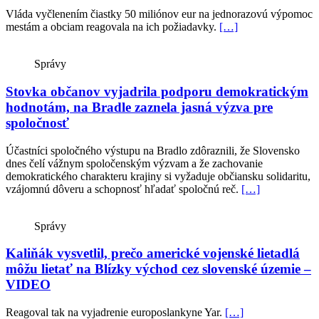
Vláda vyčlenením čiastky 50 miliónov eur na jednorazovú výpomoc
mestám a obciam reagovala na ich požiadavky.
[…]
Správy
Stovka občanov vyjadrila podporu demokratickým
hodnotám, na Bradle zaznela jasná výzva pre
spoločnosť
Účastníci spoločného výstupu na Bradlo zdôraznili, že Slovensko
dnes čelí vážnym spoločenským výzvam a že zachovanie
demokratického charakteru krajiny si vyžaduje občiansku solidaritu,
vzájomnú dôveru a schopnosť hľadať spoločnú reč.
[…]
Správy
Kaliňák vysvetlil, prečo americké vojenské lietadlá
môžu lietať na Blízky východ cez slovenské územie –
VIDEO
Reagoval tak na vyjadrenie europoslankyne Yar.
[…]