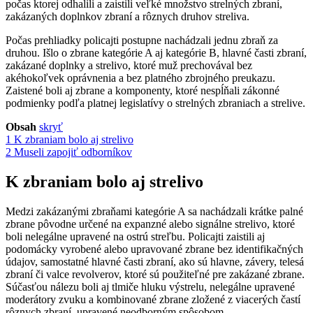
počas ktorej odhalili a zaistili veľké množstvo strelných zbraní,
zakázaných doplnkov zbraní a rôznych druhov streliva.
Počas prehliadky policajti postupne nachádzali jednu zbraň za
druhou. Išlo o zbrane kategórie A aj kategórie B, hlavné časti zbraní,
zakázané doplnky a strelivo, ktoré muž prechovával bez
akéhokoľvek oprávnenia a bez platného zbrojného preukazu.
Zaistené boli aj zbrane a komponenty, ktoré nespĺňali zákonné
podmienky podľa platnej legislatívy o strelných zbraniach a strelive.
Obsah
skryť
1
K zbraniam bolo aj strelivo
2
Museli zapojiť odborníkov
K zbraniam bolo aj strelivo
Medzi zakázanými zbraňami kategórie A sa nachádzali krátke palné
zbrane pôvodne určené na expanzné alebo signálne strelivo, ktoré
boli nelegálne upravené na ostrú streľbu. Policajti zaistili aj
podomácky vyrobené alebo upravované zbrane bez identifikačných
údajov, samostatné hlavné časti zbraní, ako sú hlavne, závery, telesá
zbraní či valce revolverov, ktoré sú použiteľné pre zakázané zbrane.
Súčasťou nálezu boli aj tlmiče hluku výstrelu, nelegálne upravené
moderátory zvuku a kombinované zbrane zložené z viacerých častí
rôznych zbraní, upravené neodborným spôsobom.