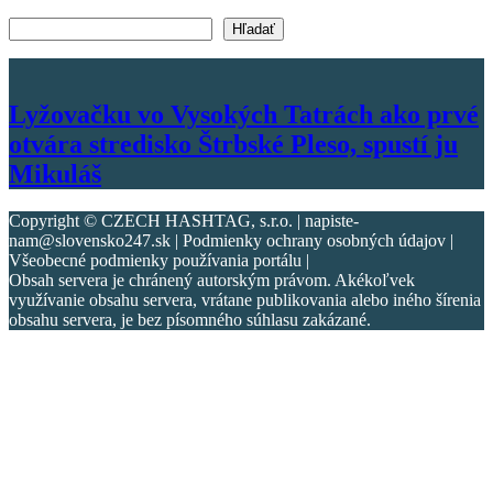
Vyhľadať text
Hľadať
Lyžovačku vo Vysokých Tatrách ako prvé
otvára stredisko Štrbské Pleso, spustí ju
Mikuláš
Copyright © CZECH HASHTAG, s.r.o. | napiste-
nam@slovensko247.sk | Podmienky ochrany osobných údajov |
Všeobecné podmienky používania portálu |
Obsah servera je chránený autorským právom. Akékoľvek
využívanie obsahu servera, vrátane publikovania alebo iného šírenia
obsahu servera, je bez písomného súhlasu zakázané.