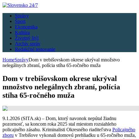
Správy
Šport
Ekonomika
Kultúra
Životný štýl
Archív správ
Redakčné testovanie
Home
Správy
Dom v trebišovskom okrese ukrýval množstvo
nelegálnych zbraní, polícia stíha 65-ročného muža
Dom v trebišovskom okrese ukrýval
množstvo nelegálnych zbraní, polícia
stíha 65-ročného muža
9.1.2026 (SITA.sk) – Dom, ktorý navonok nepútal žiadnu
pozornosť, sa koncom roka 2025 stal miestom rozsiahleho
policajného zásahu. Kriminalisti Okresného riaditeľstva
Policajného
zboru
v Trebišove vykonali domovú prehliadku u 65‑ročného muža,