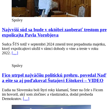
Správy
Najvyšší súd sa bude v októbri zaoberať trestom pre
expolicajta Pavla Vorobjova
Sudca ŠTS totiž v septembri 2024 zmenil trest prepadnutia majetku,
ktorý expolicajtovi uložil v rámci dohody o vine a treste v roku
2022.
[…]
Správy
Fico utrpel najväčšiu politickú prehru, povedal Naď
a ešte sa aj poďakoval Šutajovi Eštokovi – VIDEO
Ľudia na Slovensku boli štyri roky klamaní, Smer na čele s Ficom
im hovoril, aký som zločinec a vlastizradca, dodal predseda
Demokratov.
[…]