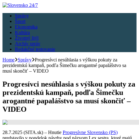
Správy
Šport
Ekonomika
Kultúra
Životný štýl
Archív správ
Redakčné testovanie
Home
Správy
Progresívci nesúhlasia s výškou pokuty za
prezidentskú kampaň, podľa Šimečku arogantné papalášstvo sa
musí skončiť – VIDEO
Progresívci nesúhlasia s výškou pokuty za
prezidentskú kampaň, podľa Šimečku
arogantné papalášstvo sa musí skončiť –
VIDEO
28.7.2025 (SITA.sk) – Hnutie
Progresívne Slovensko (PS)
predstavilo v pondelok návrhy pod názvom Lex sestra, ktoré majú