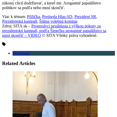
zákony chcú dodržiavať, a ktoré nie. Arogantné papalášstvo
politikov sa podľa neho musí skončiť.
Viac k témam:
Pôžička
,
Predseda Hlas-SD
,
Prezident SR
,
Prezidentská kampaň
,
Štátna volebná komisia
Zdroj: SITA.sk –
Progresívci nesúhlasia s výškou pokuty za
prezidentskú kampaň, podľa Šimečku arogantné papalášstvo sa
musí skončiť – VIDEO
© SITA Všetky práva vyhradené.
Slovensko
Related Articles