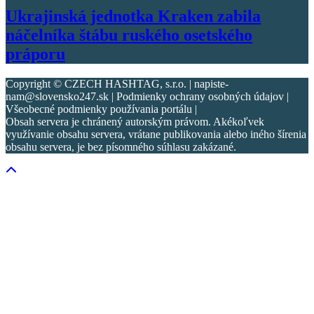
Ukrajinská jednotka Kraken zabila
náčelníka štábu ruského osetského
práporu
Copyright © CZECH HASHTAG, s.r.o. | napiste-
nam@slovensko247.sk | Podmienky ochrany osobných údajov |
Všeobecné podmienky používania portálu |
Obsah servera je chránený autorským právom. Akékoľvek
využívanie obsahu servera, vrátane publikovania alebo iného šírenia
obsahu servera, je bez písomného súhlasu zakázané.