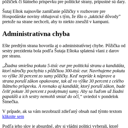
pôžičiek či štátneho príspevku pre politické strany, prípustné sú dary.
Šutaj Eštok najnovšie zamlčanie pôžičky v rozhovore pre
Hospodárske noviny obhajoval s tým, že išlo o „taktické dôvody”
pretože na strane nechceli, aby to niekto zneužil v kampani.
Administratívna chyba
Ešte predtým strana hovorila aj o administratívnej chybe. Pôžička od
sestry prezidenta bola podľa Šutaja Eštoka splatená vlani z darov
pre stranu.
„
Žiadna smiešna pokuta 5-tisíc eur pre politickú stranu a kandidáta,
ktorí náročky pochybia s pôžičkou 300-tisíc eur. Navrhujeme pokutu
vo výške 30 percent zo sumy pôžičky. Keď nepríde k náprave a
strana poruší zákon opakovane, tak až vo výške 30 percent z celého
štátneho príspevku. A rovnako aj kandidát, ktorý poruší zákon, bude
čeliť pokute 30 percent z poskytnutej sumy. Aby sa ľuďom už žiadni
papaláši a ich sestry nemohli smiať do očí,“
uviedol v pondelok
Šimečka.
V prípade, ak sa vám nezobrazil zdieľaný obsah nad týmto textom
kliknite sem
Podľa jeho slov je absurdné, aby si vládni politici vyberali, ktoré