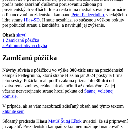
podľa neho zabrániť ďalšiemu porušovaniu zákona pri
prezidentských voľbách. Ide o reakciu na medializované informácie
o financovaní prezidentskej kampane
Petra Pellegriniho,
vtedajšieho
lídra strany
Hlas-SD
. Hnutie nesúhlasí so súčasnou výškou pokuty
pre politickú stranu a kandidáta, a navrhujú jej zvýšenie.
Obsah
skryť
1
Zamlčaná pôžička
2
Administratívna chyba
Zamlčaná pôžička
Návrhy súvisia s pôžičkou vo výške
300-tisíc eur
na prezidentskú
kampaň Pellegriniho, ktorú strane Hlas na jar 2024 poskytla firma
jeho sestry. Pôžičku mali podľa zákona priznať
do 30 dní
od
uzatvorenia zmluvy, reálne tak ale učinili až dodatočne. Za jej
včasné nezverejnenie strane hrozí pokuta od
Štátnej volebnej
komisie
.
V prípade, ak sa vám nezobrazil zdieľaný obsah nad týmto textom
kliknite sem
Súčasný predseda Hlasu
Matúš Šutaj Eštok
uviedol, že sú pripravení
ju zaplatiť. Prezidentskú kampaň zákon neumožňuje financovať z