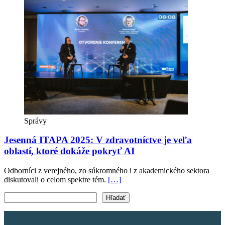
Správy
Jesenná ITAPA 2025: V zdravotníctve je veľa
oblastí, ktoré dokáže pokryť AI
Odborníci z verejného, zo súkromného i z akademického sektora
diskutovali o celom spektre tém.
[…]
Vyhľadať text
Hľadať