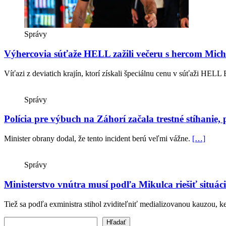
Správy
Výhercovia súťaže HELL zažili večeru s hercom Mic
Víťazi z deviatich krajín, ktorí získali špeciálnu cenu v súťaži HEL
Správy
Polícia pre výbuch na Záhorí začala trestné stíhanie,
Minister obrany dodal, že tento incident berú veľmi vážne.
[…]
Správy
Ministerstvo vnútra musí podľa Mikulca riešiť situá
Tiež sa podľa exministra stihol zviditeľniť medializovanou kauzou,
Vyhľadať text
Hľadať