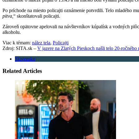
Po príchode na miesto policajti oznámenie potvrdili. Telo mladého m
pitva,
“ skonštatovali policajti.
Zároveň opätovne apelovali na návštevníkov kúpalísk a vodných plôc
alkoholu.
Viac k témam:
nález tela
,
Policajti
Zdroj: SITA.sk –
V jazere na Zlatých Pieskoch našli telo 20-ročného
Slovensko
Related Articles