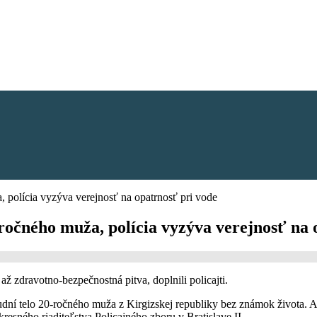
, polícia vyzýva verejnosť na opatrnosť pri vode
-ročného muža, polícia vyzýva verejnosť na 
až zdravotno-bezpečnostná pitva, doplnili policajti.
udní telo 20-ročného muža z Kirgizskej republiky bez známok života. Ako
kresného riaditeľstva Policajného zboru v Bratislave II.