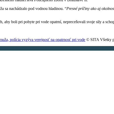
uža sa nachádzalo pod vodnou hladinou. “
Presné príčiny ako aj okolno
h, aby boli pri pobyte pri vode opatrní, nepreceňovali svoje sily a 
 muža, polícia vyzýva verejnosť na opatrnosť pri vode
© SITA Všetky p