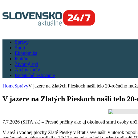
Správy
Šport
Ekonomika
Kultúra
Životný štýl
Archív správ
Redakčné testovanie
Home
Správy
V jazere na Zlatých Pieskoch našli telo 20-ročného muža
V jazere na Zlatých Pieskoch našli telo 20
7.7.2026 (SITA.sk) – Presné príčiny ako aj okolnosti smrti osoby určí 
V areáli vodnej plochy Zlaté Piesky v Bratislave našli v utorok popol
oznámenie o náleze prijali o 13:43 a na miesto boli vyslaní policajti O