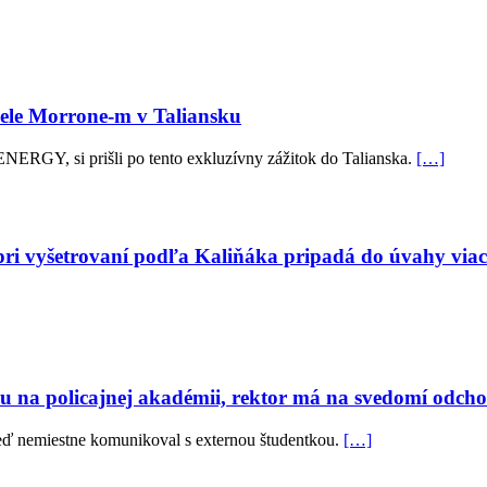
hele Morrone-m v Taliansku
L ENERGY, si prišli po tento exkluzívny zážitok do Talianska.
[…]
 pri vyšetrovaní podľa Kaliňáka pripadá do úvahy viac
ciu na policajnej akadémii, rektor má na svedomí odc
 keď nemiestne komunikoval s externou študentkou.
[…]