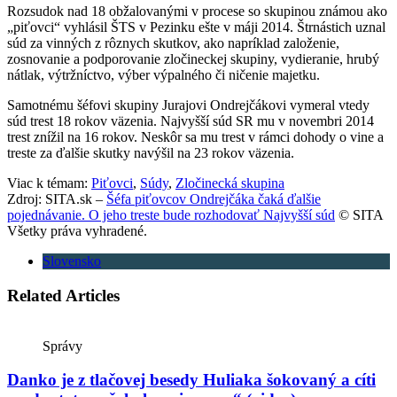
Rozsudok nad 18 obžalovanými v procese so skupinou známou ako
„piťovci“ vyhlásil ŠTS v Pezinku ešte v máji 2014. Štrnástich uznal
súd za vinných z rôznych skutkov, ako napríklad založenie,
zosnovanie a podporovanie zločineckej skupiny, vydieranie, hrubý
nátlak, výtržníctvo, výber výpalného či ničenie majetku.
Samotnému šéfovi skupiny Jurajovi Ondrejčákovi vymeral vtedy
súd trest 18 rokov väzenia. Najvyšší súd SR mu v novembri 2014
trest znížil na 16 rokov. Neskôr sa mu trest v rámci dohody o vine a
treste za ďalšie skutky navýšil na 23 rokov väzenia.
Viac k témam:
Piťovci
,
Súdy
,
Zločinecká skupina
Zdroj: SITA.sk –
Šéfa piťovcov Ondrejčáka čaká ďalšie
pojednávanie. O jeho treste bude rozhodovať Najvyšší súd
© SITA
Všetky práva vyhradené.
Slovensko
Related Articles
Správy
Danko je z tlačovej besedy Huliaka šokovaný a cíti