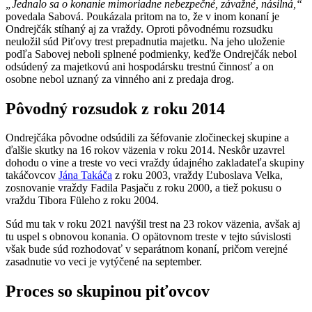
„Jednalo sa o konanie mimoriadne nebezpečné, závažné, násilná,“
povedala Sabová. Poukázala pritom na to, že v inom konaní je
Ondrejčák stíhaný aj za vraždy. Oproti pôvodnému rozsudku
neuložil súd Piťovy trest prepadnutia majetku. Na jeho uloženie
podľa Sabovej neboli splnené podmienky, keďže Ondrejčák nebol
odsúdený za majetkovú ani hospodársku trestnú činnosť a on
osobne nebol uznaný za vinného ani z predaja drog.
Pôvodný rozsudok z roku 2014
Ondrejčáka pôvodne odsúdili za šéfovanie zločineckej skupine a
ďalšie skutky na 16 rokov väzenia v roku 2014. Neskôr uzavrel
dohodu o vine a treste vo veci vraždy údajného zakladateľa skupiny
takáčovcov
Jána Takáča
z roku 2003, vraždy Ľuboslava Velka,
zosnovanie vraždy Fadila Pasjaču z roku 2000, a tiež pokusu o
vraždu Tibora Füleho z roku 2004.
Súd mu tak v roku 2021 navýšil trest na 23 rokov väzenia, avšak aj
tu uspel s obnovou konania. O opätovnom treste v tejto súvislosti
však bude súd rozhodovať v separátnom konaní, pričom verejné
zasadnutie vo veci je vytýčené na september.
Proces so skupinou piťovcov