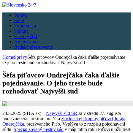
Správy
Šport
Ekonomika
Kultúra
Životný štýl
Archív správ
Redakčné testovanie
Home
Správy
Šéfa piťovcov Ondrejčáka čaká ďalšie pojednávanie.
O jeho treste bude rozhodovať Najvyšší súd
Šéfa piťovcov Ondrejčáka čaká ďalšie
pojednávanie. O jeho treste bude
rozhodovať Najvyšší súd
24.8.2025 (SITA.sk) –
Najvyšší súd SR
sa v stredu 27. augusta
bude zaoberať trestom pre šéfa
zločineckej skupiny piťovci
Juraja
Ondrejčáka
, prezývaného Piťo. Vyplýva to z rozpisu pojednávaní
súdu.
Špecializovaný trestný súd
v máji tohto roku Piťovi uložil trest