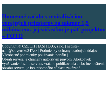
Humenné začalo s revitalizáciou
verejných priestorov za takmer 1,5
milióna eur, jej súčasťou je päť projektov
– FOTO
Copyright © CZECH HASHTAG, s.r.o. | napiste-
nam@slovensko247.sk | Podmienky ochrany osobných údajov |
Všeobecné podmienky používania portálu |
Obsah servera je chránený autorským právom. Akékoľvek
využívanie obsahu servera, vrátane publikovania alebo iného šírenia
obsahu servera, je bez písomného súhlasu zakázané.