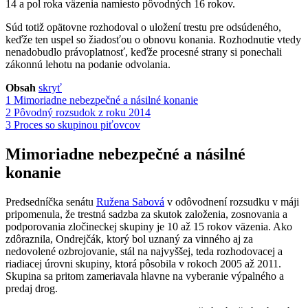
14 a pol roka väzenia namiesto pôvodných 16 rokov.
Súd totiž opätovne rozhodoval o uložení trestu pre odsúdeného,
keďže ten uspel so žiadosťou o obnovu konania. Rozhodnutie vtedy
nenadobudlo právoplatnosť, keďže procesné strany si ponechali
zákonnú lehotu na podanie odvolania.
Obsah
skryť
1
Mimoriadne nebezpečné a násilné konanie
2
Pôvodný rozsudok z roku 2014
3
Proces so skupinou piťovcov
Mimoriadne nebezpečné a násilné
konanie
Predsedníčka senátu
Ružena Sabová
v odôvodnení rozsudku v máji
pripomenula, že trestná sadzba za skutok založenia, zosnovania a
podporovania zločineckej skupiny je 10 až 15 rokov väzenia. Ako
zdôraznila, Ondrejčák, ktorý bol uznaný za vinného aj za
nedovolené ozbrojovanie, stál na najvyššej, teda rozhodovacej a
riadiacej úrovni skupiny, ktorá pôsobila v rokoch 2005 až 2011.
Skupina sa pritom zameriavala hlavne na vyberanie výpalného a
predaj drog.