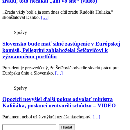
zradu, toto nečakal „ani vo sne“ (video)
„Zrada vždy bolí a ja som dnes cítil zradu Rudolfa Huliaka,”
skonštatoval Danko.
[…]
Správy
Slovensko bude mať silné zastúpenie v Európskej
komisii, Pellegrini zablahoželal Šefčovičovi k
významnému portfóliu
Prezident je presvedčený, že Šefčovič odvedie skvelú prácu pre
Európsku úniu a Slovensko.
[…]
Správy
Opozícii nevyšiel ďalší pokus odvolať ministra
Kaliňáka, poslanci neotvorili schôdzu – VIDEO
Parlament nebol už štvrtýkrát uznášaniaschopný.
[…]
Vyhľadať text
Hľadať