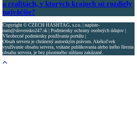
a realitách, v ktorých krajoch sú rozdiely
najväčšie?
Copyright © CZECH HASHTAG, s.r.o. | napiste-
nam@slovensko247.sk | Podmienky ochrany osobných údajov |
Všeobecné podmienky používania portálu |
Obsah servera je chránený autorským právom. Akékoľvek
využívanie obsahu servera, vrátane publikovania alebo iného šírenia
obsahu servera, je bez písomného súhlasu zakázané.