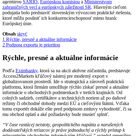
agentúrou
SARIO
,
Európskou komisiou
a
Ministerstvom
zahraničných vecí a európskych záležitostí SR
. Hlavným cieľom
podujatia bolo predstaviť slovenským vývozcom praktické riešenia,
ktoré môžu posilniť ich konkurencieschopnosť mimo hraníc
Európskej únie.
Obsah
skryť
1
Rýchle, presné a aktuálne informácie
2
Podpora exportu je prioritou
Rýchle, presné a aktuálne informácie
Podľa
Eximbanky
, ktorá sa na akcii aktívne zúčastnila, predstavuje
Access2Markets kľúčový nástroj pre moderný export v
globalizovanom prostredí. Ide o strategickú a zároveň praktickú
platformu, ktorá firmám umožňuje rýchlo získať presné a aktuálne
informácie o obchodných podmienkach v tretích krajinách. Od
colných sadzieb, certifikátov a technických noriem až po daňové
režimy či obchodné dohody medzi EÚ a cieľovými štátmi. Vďaka
tomu exportér dokáže ešte pred podpisom zmluvy vyhodnotiť, či sa
mu obchod oplatí a aké požiadavky bude musieť splniť.
“V čase rastúcej neistoty, geopolitického napätia a narušených
dodávateľských reťazcov je práve jednoduchý a rýchly prístup k
relevantným obchodným informáciám kľúčový,”
uviedol generálny