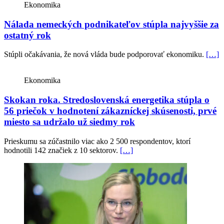
Ekonomika
Nálada nemeckých podnikateľov stúpla najvyššie za
ostatný rok
Stúpli očakávania, že nová vláda bude podporovať ekonomiku.
[…]
Ekonomika
Skokan roka. Stredoslovenská energetika stúpla o
56 priečok v hodnotení zákazníckej skúsenosti, prvé
miesto sa udržalo už siedmy rok
Prieskumu sa zúčastnilo viac ako 2 500 respondentov, ktorí
hodnotili 142 značiek z 10 sektorov.
[…]