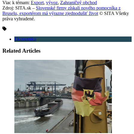
Viac k témam:
Export
,
vývoz
,
Zahraničný obchod
Zdroj: SITA.sk –
Slovenské firmy získali nového pomocníka z
Bruselu, exportérom má výrazne zjednodušiť život
© SITA Všetky
práva vyhradené.
Ekonomika
Related Articles