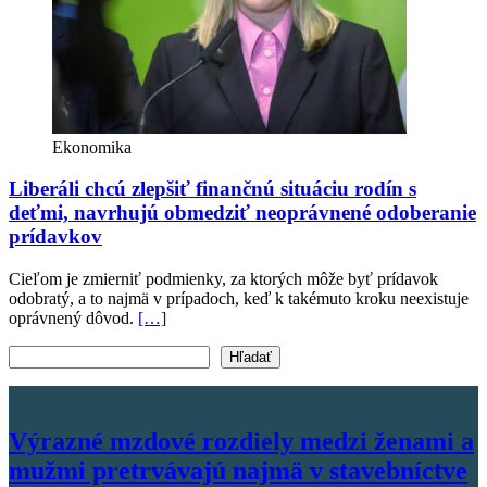
Ekonomika
Liberáli chcú zlepšiť finančnú situáciu rodín s
deťmi, navrhujú obmedziť neoprávnené odoberanie
prídavkov
Cieľom je zmierniť podmienky, za ktorých môže byť prídavok
odobratý, a to najmä v prípadoch, keď k takémuto kroku neexistuje
oprávnený dôvod.
[…]
Vyhľadať text
Hľadať
Výrazné mzdové rozdiely medzi ženami a
mužmi pretrvávajú najmä v stavebníctve