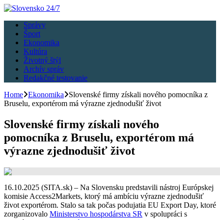
Správy
Šport
Ekonomika
Kultúra
Životný štýl
Archív správ
Redakčné testovanie
Home
Ekonomika
Slovenské firmy získali nového pomocníka z
Bruselu, exportérom má výrazne zjednodušiť život
Slovenské firmy získali nového
pomocníka z Bruselu, exportérom má
výrazne zjednodušiť život
16.10.2025 (SITA.sk) – Na Slovensku predstavili nástroj Európskej
komisie Access2Markets, ktorý má ambíciu výrazne zjednodušiť
život exportérom. Stalo sa tak počas podujatia EU Export Day, ktoré
zorganizovalo
Ministerstvo hospodárstva SR
v spolupráci s