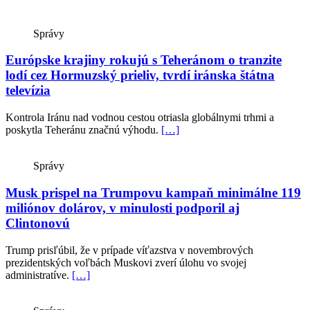
Správy
Európske krajiny rokujú s Teheránom o tranzite
lodí cez Hormuzský prieliv, tvrdí iránska štátna
televízia
Kontrola Iránu nad vodnou cestou otriasla globálnymi trhmi a
poskytla Teheránu značnú výhodu.
[…]
Správy
Musk prispel na Trumpovu kampaň minimálne 119
miliónov dolárov, v minulosti podporil aj
Clintonovú
Trump prisľúbil, že v prípade víťazstva v novembrových
prezidentských voľbách Muskovi zverí úlohu vo svojej
administratíve.
[…]