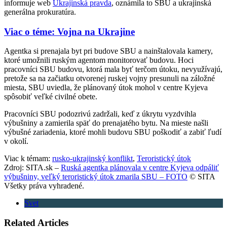
informuje web
Ukrajinská pravda
, oznámila to SBU a ukrajinská
generálna prokuratúra.
Viac o téme: Vojna na Ukrajine
Agentka si prenajala byt pri budove SBU a nainštalovala kamery,
ktoré umožnili ruským agentom monitorovať budovu. Hoci
pracovníci SBU budovu, ktorá mala byť terčom útoku, nevyužívajú,
pretože sa na začiatku otvorenej ruskej vojny presunuli na záložné
miesta, SBU uviedla, že plánovaný útok mohol v centre Kyjeva
spôsobiť veľké civilné obete.
Pracovníci SBU podozrivú zadržali, keď z úkrytu vyzdvihla
výbušniny a zamierila späť do prenajatého bytu. Na mieste našli
výbušné zariadenia, ktoré mohli budovu SBU poškodiť a zabiť ľudí
v okolí.
Viac k témam:
rusko-ukrajinský konflikt
,
Teroristický útok
Zdroj: SITA.sk –
Ruská agentka plánovala v centre Kyjeva odpáliť
výbušniny, veľký teroristický útok zmarila SBU – FOTO
© SITA
Všetky práva vyhradené.
Svet
Related Articles