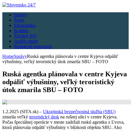
Správy
Šport
Ekonomika
Kultúra
Životný štýl
Archív správ
Redakčné testovanie
Home
Správy
Ruská agentka plánovala v centre Kyjeva odpáliť
výbušniny, veľký teroristický útok zmarila SBU – FOTO
Ruská agentka plánovala v centre Kyjeva
odpáliť výbušniny, veľký teroristický
útok zmarila SBU – FOTO
1.2.2025 (SITA.sk) –
Ukrajinská bezpečnostná služba (SBU)
zmarila veľký
teroristický útok
na rušnej ulici v centre Kyjeva.
Počas špeciálnej operácie v meste zadržali ruskú agentku z Ľvova,
ktorá plánovala odpáliť výbušniny v blízkosti objektu SBU. Ako