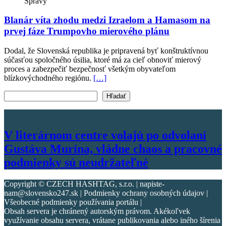
Správy
Blanár víta zhodu medzi Izraelom a Hamasom na
prvej fáze Trumpovho mierového plánu
Dodal, že Slovenská republika je pripravená byť konštruktívnou
súčasťou spoločného úsilia, ktoré má za cieľ obnoviť mierový
proces a zabezpečiť bezpečnosť všetkým obyvateľom
blízkovýchodného regiónu.
[…]
Vyhľadať text
Hľadať
V literárnom centre volajú po odvolaní
Gustáva Murína, vládne chaos a pracovné
podmienky sú neudržateľné
Copyright © CZECH HASHTAG, s.r.o. | napiste-
nam@slovensko247.sk | Podmienky ochrany osobných údajov |
Všeobecné podmienky používania portálu |
Obsah servera je chránený autorským právom. Akékoľvek
využívanie obsahu servera, vrátane publikovania alebo iného šírenia