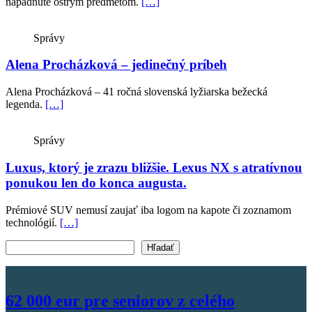
napadnuté ostrým predmetom.
[…]
Správy
Alena Procházková – jedinečný príbeh
Alena Procházková – 41 ročná slovenská lyžiarska bežecká
legenda.
[…]
Správy
Luxus, ktorý je zrazu bližšie. Lexus NX s atratívnou
ponukou len do konca augusta.
Prémiové SUV nemusí zaujať iba logom na kapote či zoznamom
technológií.
[…]
Vyhľadať text
Hľadať
62 000 eur pre seniorov z celého