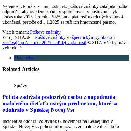
Verejnosti, ktorá si v minulosti tieto poštové známky zakúpila, pošta
odporúča, aby uvedené známky spotrebovala v poštovom styku
počas roka 2025. Po roku 2025 bude platnosť uvedených známok
ukončená, pretože od 1.1.2025 sa ruší ich hmotnostné pásmo.
Viac k témam:
Poštové známky
Zdroj: SITA.sk –
Poštové známky so špecifickým symbolom
zostávajú počas roka 2025 naďalej v platnosti
© SITA Všetky práva
vyhradené.
Slovensko
Related Articles
Správy
Polícia zadržala podozrivú osobu z napadnutia
maloletého dieťaťa ostrým predmetom, ktoré sa
odohralo v Spišskej Novej Vsi
Incident sa odohral vo štvrtok 6. novembra na Lesnej ulici v
Spišskej Novej Vsi, polícia informovala, že maloleté dieťa bolo