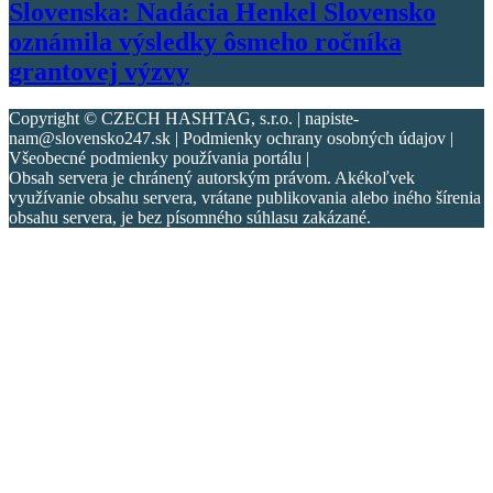
Slovenska: Nadácia Henkel Slovensko
oznámila výsledky ôsmeho ročníka
grantovej výzvy
Copyright © CZECH HASHTAG, s.r.o. | napiste-
nam@slovensko247.sk | Podmienky ochrany osobných údajov |
Všeobecné podmienky používania portálu |
Obsah servera je chránený autorským právom. Akékoľvek
využívanie obsahu servera, vrátane publikovania alebo iného šírenia
obsahu servera, je bez písomného súhlasu zakázané.