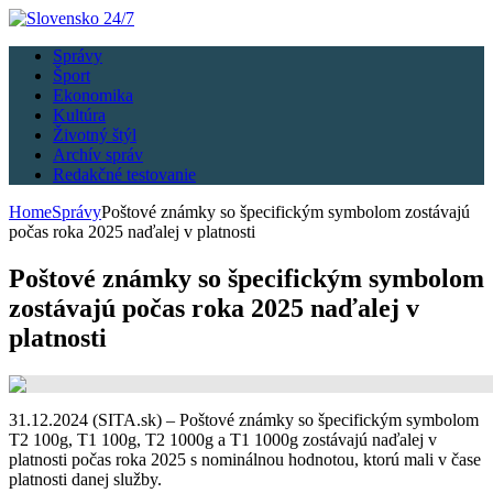
Správy
Šport
Ekonomika
Kultúra
Životný štýl
Archív správ
Redakčné testovanie
Home
Správy
Poštové známky so špecifickým symbolom zostávajú
počas roka 2025 naďalej v platnosti
Poštové známky so špecifickým symbolom
zostávajú počas roka 2025 naďalej v
platnosti
31.12.2024 (SITA.sk) – Poštové známky so špecifickým symbolom
T2 100g, T1 100g, T2 1000g a T1 1000g zostávajú naďalej v
platnosti počas roka 2025 s nominálnou hodnotou, ktorú mali v čase
platnosti danej služby.