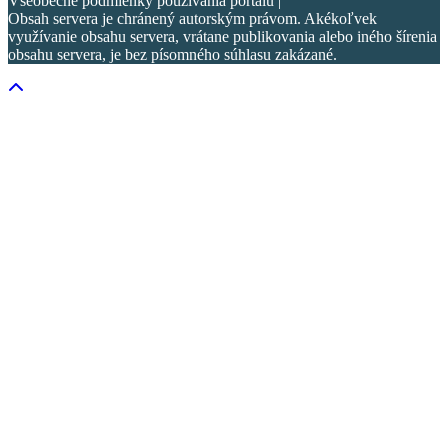
Všeobecné podmienky používania portálu |
Obsah servera je chránený autorským právom. Akékoľvek
využívanie obsahu servera, vrátane publikovania alebo iného šírenia
obsahu servera, je bez písomného súhlasu zakázané.