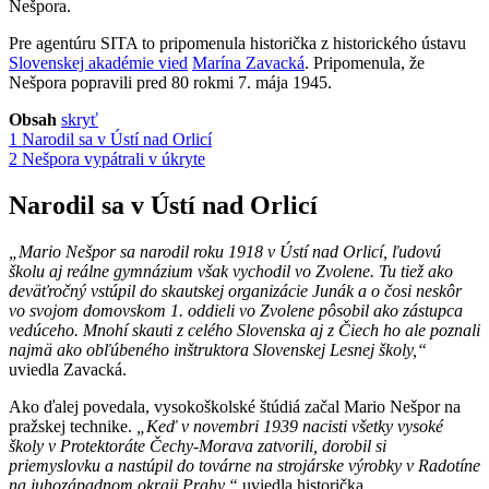
Nešpora.
Pre agentúru SITA to pripomenula historička z historického ústavu
Slovenskej akadémie vied
Marína Zavacká
. Pripomenula, že
Nešpora popravili pred 80 rokmi 7. mája 1945.
Obsah
skryť
1
Narodil sa v Ústí nad Orlicí
2
Nešpora vypátrali v úkryte
Narodil sa v Ústí nad Orlicí
„Mario Nešpor sa narodil roku 1918 v Ústí nad Orlicí, ľudovú
školu aj reálne gymnázium však vychodil vo Zvolene. Tu tiež ako
deväťročný vstúpil do skautskej organizácie Junák a o čosi neskôr
vo svojom domovskom 1. oddieli vo Zvolene pôsobil ako zástupca
vedúceho. Mnohí skauti z celého Slovenska aj z Čiech ho ale poznali
najmä ako obľúbeného inštruktora Slovenskej Lesnej školy,“
uviedla Zavacká.
Ako ďalej povedala, vysokoškolské štúdiá začal Mario Nešpor na
pražskej technike.
„Keď v novembri 1939 nacisti všetky vysoké
školy v Protektoráte Čechy-Morava zatvorili, dorobil si
priemyslovku a nastúpil do továrne na strojárske výrobky v Radotíne
na juhozápadnom okraji Prahy,“
uviedla historička.