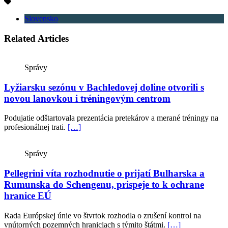
Slovensko
Related Articles
Správy
Lyžiarsku sezónu v Bachledovej doline otvorili s
novou lanovkou i tréningovým centrom
Podujatie odštartovala prezentácia pretekárov a merané tréningy na
profesionálnej trati.
[…]
Správy
Pellegrini víta rozhodnutie o prijatí Bulharska a
Rumunska do Schengenu, prispeje to k ochrane
hranice EÚ
Rada Európskej únie vo štvrtok rozhodla o zrušení kontrol na
vnútorných pozemných hraniciach s týmito štátmi.
[…]