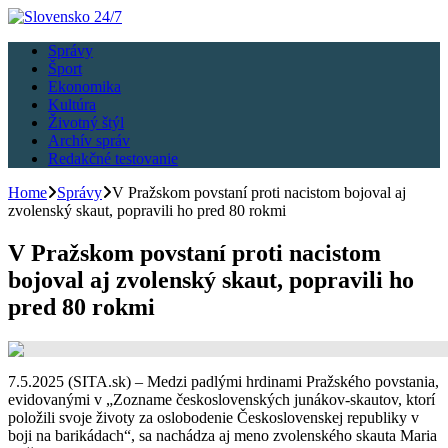
Správy
Šport
Ekonomika
Kultúra
Životný štýl
Archív správ
Redakčné testovanie
Home
Správy
V Pražskom povstaní proti nacistom bojoval aj
zvolenský skaut, popravili ho pred 80 rokmi
V Pražskom povstaní proti nacistom
bojoval aj zvolenský skaut, popravili ho
pred 80 rokmi
7.5.2025 (SITA.sk) – Medzi padlými hrdinami Pražského povstania,
evidovanými v „Zozname československých junákov-skautov, ktorí
položili svoje životy za oslobodenie Československej republiky v
boji na barikádach“, sa nachádza aj meno zvolenského skauta Maria