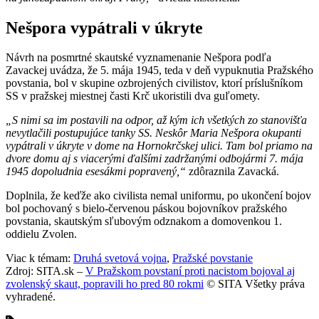
Nešpora vypátrali v úkryte
Návrh na posmrtné skautské vyznamenanie Nešpora podľa
Zavackej uvádza, že 5. mája 1945, teda v deň vypuknutia Pražského
povstania, bol v skupine ozbrojených civilistov, ktorí príslušníkom
SS v pražskej miestnej časti Krč ukoristili dva guľomety.
„S nimi sa im postavili na odpor, až kým ich všetkých zo stanovišťa
nevytlačili postupujúce tanky SS. Neskôr Maria Nešpora okupanti
vypátrali v úkryte v dome na Hornokrčskej ulici. Tam bol priamo na
dvore domu aj s viacerými ďalšími zadržanými odbojármi 7. mája
1945 dopoludnia esesákmi popravený,“
zdôraznila Zavacká.
Doplnila, že keďže ako civilista nemal uniformu, po ukončení bojov
bol pochovaný s bielo-červenou páskou bojovníkov pražského
povstania, skautským sľubovým odznakom a domovenkou 1.
oddielu Zvolen.
Viac k témam:
Druhá svetová vojna
,
Pražské povstanie
Zdroj: SITA.sk –
V Pražskom povstaní proti nacistom bojoval aj
zvolenský skaut, popravili ho pred 80 rokmi
© SITA Všetky práva
vyhradené.