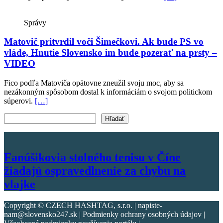
Správy
Matovič pritvrdil voči Šimečkovi. Ak bude PS vo
vláde, Hnutie Slovensko im bude pozerať na prsty –
VIDEO
Fico podľa Matoviča opätovne zneužil svoju moc, aby sa
nezákonným spôsobom dostal k informáciám o svojom politickom
súperovi.
[…]
Vyhľadať text
Hľadať
Fanúšikovia stolného tenisu v Číne
žiadajú ospravedlnenie za chybu na
vlajke
Copyright © CZECH HASHTAG, s.r.o. | napiste-
nam@slovensko247.sk | Podmienky ochrany osobných údajov |