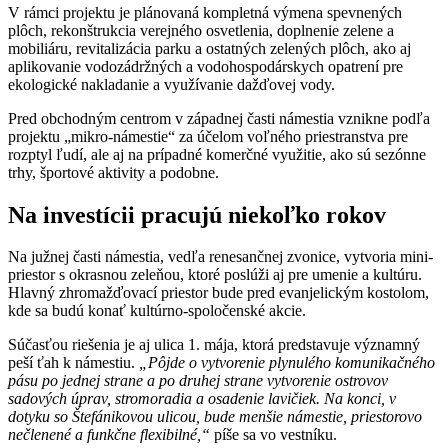
V rámci projektu je plánovaná kompletná výmena spevnených
plôch, rekonštrukcia verejného osvetlenia, doplnenie zelene a
mobiliáru, revitalizácia parku a ostatných zelených plôch, ako aj
aplikovanie vodozádržných a vodohospodárskych opatrení pre
ekologické nakladanie a využívanie dažďovej vody.
Pred obchodným centrom v západnej časti námestia vznikne podľa
projektu „mikro-námestie“ za účelom voľného priestranstva pre
rozptyl ľudí, ale aj na prípadné komerčné využitie, ako sú sezónne
trhy, športové aktivity a podobne.
Na investícii pracujú niekoľko rokov
Na južnej časti námestia, vedľa renesančnej zvonice, vytvoria mini-
priestor s okrasnou zeleňou, ktoré poslúži aj pre umenie a kultúru.
Hlavný zhromažďovací priestor bude pred evanjelickým kostolom,
kde sa budú konať kultúrno-spoločenské akcie.
Súčasťou riešenia je aj ulica 1. mája, ktorá predstavuje významný
peší ťah k námestiu.
„Pôjde o vytvorenie plynulého komunikačného
pásu po jednej strane a po druhej strane vytvorenie ostrovov
sadových úprav, stromoradia a osadenie lavičiek. Na konci, v
dotyku so Štefánikovou ulicou, bude menšie námestie, priestorovo
nečlenené a funkčne flexibilné,“
píše sa vo vestníku.