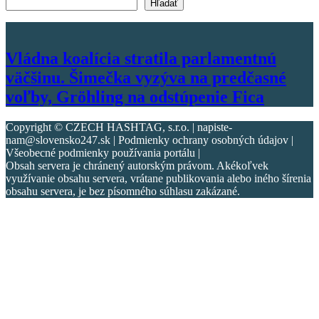
Vyhľadať text
Hľadať
Vládna koalícia stratila parlamentnú
väčšinu. Šimečka vyzýva na predčasné
voľby, Gröhling na odstúpenie Fica
Copyright © CZECH HASHTAG, s.r.o. | napiste-
nam@slovensko247.sk | Podmienky ochrany osobných údajov |
Všeobecné podmienky používania portálu |
Obsah servera je chránený autorským právom. Akékoľvek
využívanie obsahu servera, vrátane publikovania alebo iného šírenia
obsahu servera, je bez písomného súhlasu zakázané.