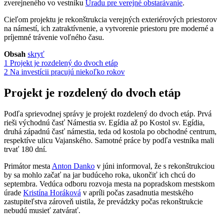
zverejneného vo vestníku
Úradu pre verejné obstarávanie
.
Cieľom projektu je rekonštrukcia verejných exteriérových priestorov
na námestí, ich zatraktívnenie, a vytvorenie priestoru pre moderné a
príjemné trávenie voľného času.
Obsah
skryť
1
Projekt je rozdelený do dvoch etáp
2
Na investícii pracujú niekoľko rokov
Projekt je rozdelený do dvoch etáp
Podľa sprievodnej správy je projekt rozdelený do dvoch etáp. Prvá
rieši východnú časť Námestia sv. Egídia až po Kostol sv. Egídia,
druhá západnú časť námestia, teda od kostola po obchodné centrum,
respektíve ulicu Vajanského. Samotné práce by podľa vestníka mali
trvať 180 dní.
Primátor mesta
Anton Danko
v júni informoval, že s rekonštrukciou
by sa mohlo začať na jar budúceho roka, ukončiť ich chcú do
septembra. Vedúca odboru rozvoja mesta na popradskom mestskom
úrade
Kristína Horáková
v apríli počas zasadnutia mestského
zastupiteľstva zároveň uistila, že prevádzky počas rekonštrukcie
nebudú musieť zatvárať.