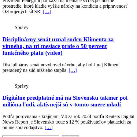
Prezident Pellegrini poukázal na meniace sa bezpečnostné
prostredie, ktoré kladie vyššie nároky na kondíciu a pripravenosť
Ozbrojených síl SR.
[…]
Správy
Disciplinárny senát uznal sudcu Klimenta za
vinného, na tri mesiace príde o 50 percent
funkčného platu (video)
Disciplinárny senát nevyhovel návrhu, aby bol Juraj Kliment
preradený na súd nižšieho stupňa.
[…]
Správy
Digitálne predplatné má na Slovensku takmer pol
milióna ľudí, aktívnejší sú v tomto smere mladí
Podľa porovnania s krajinami V4 za rok 2024 podľa Reuters Digital
News Report je Slovensko tretie s 12 % používateľov platiacich za
online spravodajstvo.
[…]