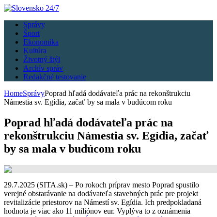
Správy
Šport
Ekonomika
Kultúra
Životný štýl
Archív správ
Redakčné testovanie
Home
Správy
Poprad hľadá dodávateľa prác na rekonštrukciu
Námestia sv. Egídia, začať by sa mala v budúcom roku
Poprad hľadá dodávateľa prác na
rekonštrukciu Námestia sv. Egídia, začať
by sa mala v budúcom roku
29.7.2025 (SITA.sk) – Po rokoch príprav mesto Poprad spustilo
verejné obstarávanie na dodávateľa stavebných prác pre projekt
revitalizácie priestorov na Námestí sv. Egídia. Ich predpokladaná
hodnota je viac ako 11 miliónov eur. Vyplýva to z oznámenia