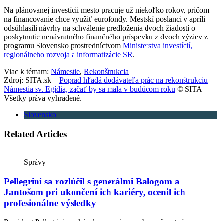
Na plánovanej investícii mesto pracuje už niekoľko rokov, pričom
na financovanie chce využiť eurofondy. Mestskí poslanci v apríli
odsúhlasili návrhy na schválenie predloženia dvoch žiadostí o
poskytnutie nenávratného finančného príspevku z dvoch výziev z
programu Slovensko prostredníctvom
Ministerstva investícií,
regionálneho rozvoja a informatizácie SR
.
Viac k témam:
Námestie
,
Rekonštrukcia
Zdroj: SITA.sk –
Poprad hľadá dodávateľa prác na rekonštrukciu
Námestia sv. Egídia, začať by sa mala v budúcom roku
© SITA
Všetky práva vyhradené.
Slovensko
Related Articles
Správy
Pellegrini sa rozlúčil s generálmi Balogom a
Jantošom pri ukončení ich kariéry, ocenil ich
profesionálne výsledky