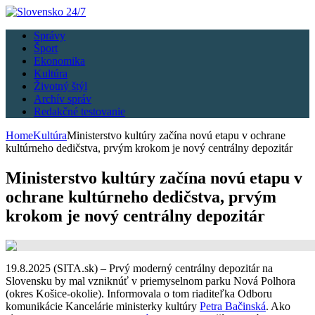
Správy
Šport
Ekonomika
Kultúra
Životný štýl
Archív správ
Redakčné testovanie
Home
Kultúra
Ministerstvo kultúry začína novú etapu v ochrane
kultúrneho dedičstva, prvým krokom je nový centrálny depozitár
Ministerstvo kultúry začína novú etapu v
ochrane kultúrneho dedičstva, prvým
krokom je nový centrálny depozitár
19.8.2025 (SITA.sk) – Prvý moderný centrálny depozitár na
Slovensku by mal vzniknúť v priemyselnom parku Nová Polhora
(okres Košice-okolie). Informovala o tom riaditeľka Odboru
komunikácie Kancelárie ministerky kultúry
Petra Bačinská
. Ako