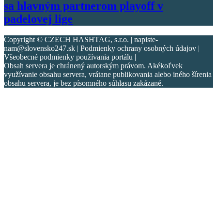
sa hlavným partnerom playoff v
padelovej lige
Copyright © CZECH HASHTAG, s.r.o. | napiste-
nam@slovensko247.sk | Podmienky ochrany osobných údajov |
Všeobecné podmienky používania portálu |
Obsah servera je chránený autorským právom. Akékoľvek
využívanie obsahu servera, vrátane publikovania alebo iného šírenia
obsahu servera, je bez písomného súhlasu zakázané.