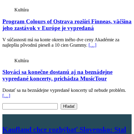
Kultúra
Program Colours of Ostrava rozšíri Finneas, väčšina
jeho zastávok v Európe je vypredaná
V súčasnosti má na konte okrem iného dve ceny Akadémie za
najlepšiu pôvodnú pieseň a 10 cien Grammy.
[…]
Kultúra
Slováci sa konečne dostanú aj na beznádejne
vypredané koncerty, prichádza MusicTour
Dostať sa na beznádejne vypredané koncerty už nebude problém.
[…]
Vyhľadať text
Hľadať
Kaufland chce rozhýbať Slovensko: Stal