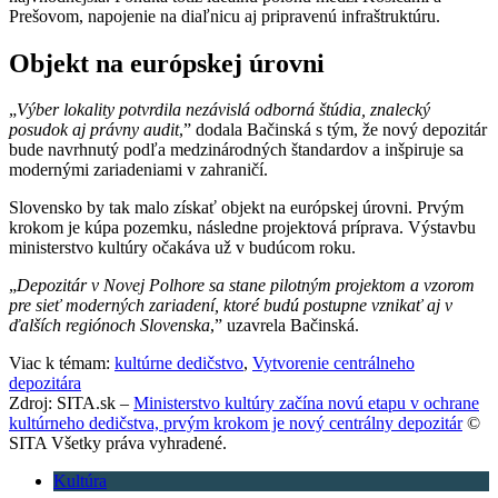
Prešovom, napojenie na diaľnicu aj pripravenú infraštruktúru.
Objekt na európskej úrovni
„
Výber lokality potvrdila nezávislá odborná štúdia, znalecký
posudok aj právny audit
,” dodala Bačinská s tým, že nový depozitár
bude navrhnutý podľa medzinárodných štandardov a inšpiruje sa
modernými zariadeniami v zahraničí.
Slovensko by tak malo získať objekt na európskej úrovni. Prvým
krokom je kúpa pozemku, následne projektová príprava. Výstavbu
ministerstvo kultúry očakáva už v budúcom roku.
„
Depozitár v Novej Polhore sa stane pilotným projektom a vzorom
pre sieť moderných zariadení, ktoré budú postupne vznikať aj v
ďalších regiónoch Slovenska
,” uzavrela Bačinská.
Viac k témam:
kultúrne dedičstvo
,
Vytvorenie centrálneho
depozitára
Zdroj: SITA.sk –
Ministerstvo kultúry začína novú etapu v ochrane
kultúrneho dedičstva, prvým krokom je nový centrálny depozitár
©
SITA Všetky práva vyhradené.
Kultúra