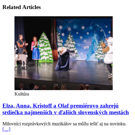
Related Articles
Kultúra
Elza, Anna, Kristoff a Olaf premiérovo zahrejú
srdiečka najmenších v ďalších slovenských mestách
Milovníci rozprávkových muzikálov sa môžu tešiť aj na novinku.
[…]