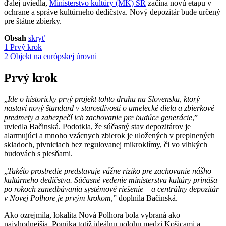
ďalej uviedla,
Ministerstvo kultúry (MK) SR
začína novú etapu v
ochrane a správe kultúrneho dedičstva. Nový depozitár bude určený
pre štátne zbierky.
Obsah
skryť
1
Prvý krok
2
Objekt na európskej úrovni
Prvý krok
„
Ide o historicky prvý projekt tohto druhu na Slovensku, ktorý
nastaví nový štandard v starostlivosti o umelecké diela a zbierkové
predmety a zabezpečí ich zachovanie pre budúce generácie
,”
uviedla Bačinská. Podotkla, že súčasný stav depozitárov je
alarmujúci a mnoho vzácnych zbierok je uložených v preplnených
skladoch, pivniciach bez regulovanej mikroklímy, či vo vlhkých
budovách s plesňami.
„
Takéto prostredie predstavuje vážne riziko pre zachovanie nášho
kultúrneho dedičstva. Súčasné vedenie ministerstva kultúry prináša
po rokoch zanedbávania systémové riešenie – a centrálny depozitár
v Novej Polhore je prvým krokom
,” doplnila Bačinská.
Ako ozrejmila, lokalita Nová Polhora bola vybraná ako
najvhodnejšia. Ponúka totiž ideálnu polohu medzi Košicami a