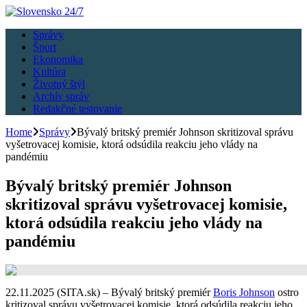
Správy
Šport
Ekonomika
Kultúra
Životný štýl
Archív správ
Redakčné testovanie
Home
Správy
Bývalý britský premiér Johnson skritizoval správu
vyšetrovacej komisie, ktorá odsúdila reakciu jeho vlády na
pandémiu
Bývalý britský premiér Johnson
skritizoval správu vyšetrovacej komisie,
ktorá odsúdila reakciu jeho vlády na
pandémiu
22.11.2025 (SITA.sk) – Bývalý britský premiér
Boris Johnson
ostro
kritizoval správu vyšetrovacej komisie, ktorá odsúdila reakciu jeho