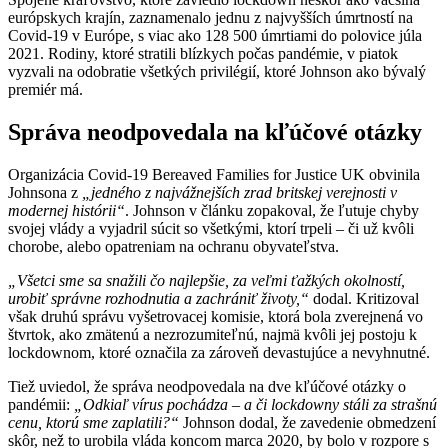
európskych krajín, zaznamenalo jednu z najvyšších úmrtností na
Covid-19 v Európe, s viac ako 128 500 úmrtiami do polovice júla
2021. Rodiny, ktoré stratili blízkych počas pandémie, v piatok
vyzvali na odobratie všetkých privilégií, ktoré Johnson ako bývalý
premiér má.
Správa neodpovedala na kľúčové otázky
Organizácia Covid-19 Bereaved Families for Justice UK obvinila
Johnsona z
„jedného z najvážnejších zrad britskej verejnosti v
modernej histórii“
. Johnson v článku zopakoval, že ľutuje chyby
svojej vlády a vyjadril súcit so všetkými, ktorí trpeli – či už kvôli
chorobe, alebo opatreniam na ochranu obyvateľstva.
„Všetci sme sa snažili čo najlepšie, za veľmi ťažkých okolností,
urobiť správne rozhodnutia a zachrániť životy,“
dodal. Kritizoval
však druhú správu vyšetrovacej komisie, ktorá bola zverejnená vo
štvrtok, ako zmätenú a nezrozumiteľnú, najmä kvôli jej postoju k
lockdownom, ktoré označila za zároveň devastujúce a nevyhnutné.
Tiež uviedol, že správa neodpovedala na dve kľúčové otázky o
pandémii:
„Odkiaľ vírus pochádza – a či lockdowny stáli za strašnú
cenu, ktorú sme zaplatili?“
Johnson dodal, že zavedenie obmedzení
skôr, než to urobila vláda koncom marca 2020, by bolo v rozpore s