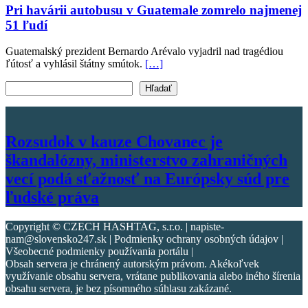
Pri havárii autobusu v Guatemale zomrelo najmenej
51 ľudí
Guatemalský prezident Bernardo Arévalo vyjadril nad tragédiou
ľútosť a vyhlásil štátny smútok.
[…]
Vyhľadať text
Hľadať
Rozsudok v kauze Chovanec je
škandalózny, ministerstvo zahraničných
vecí podá sťažnosť na Európsky súd pre
ľudské práva
Copyright © CZECH HASHTAG, s.r.o. | napiste-
nam@slovensko247.sk | Podmienky ochrany osobných údajov |
Všeobecné podmienky používania portálu |
Obsah servera je chránený autorským právom. Akékoľvek
využívanie obsahu servera, vrátane publikovania alebo iného šírenia
obsahu servera, je bez písomného súhlasu zakázané.