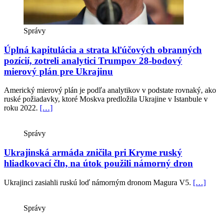
Správy
Úplná kapitulácia a strata kľúčových obranných
pozícií, zotreli analytici Trumpov 28-bodový
mierový plán pre Ukrajinu
Americký mierový plán je podľa analytikov v podstate rovnaký, ako
ruské požiadavky, ktoré Moskva predložila Ukrajine v Istanbule v
roku 2022.
[…]
Správy
Ukrajinská armáda zničila pri Kryme ruský
hliadkovací čln, na útok použili námorný dron
Ukrajinci zasiahli ruskú loď námorným dronom Magura V5.
[…]
Správy