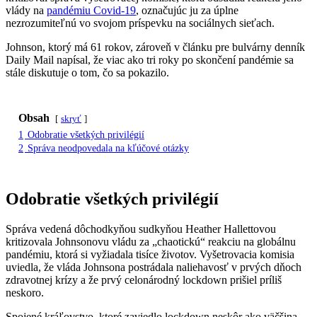
vlády na
pandémiu Covid-19
, označujúc ju za úplne
nezrozumiteľnú vo svojom príspevku na sociálnych sieťach.
Johnson, ktorý má 61 rokov, zároveň v článku pre bulvárny denník
Daily Mail napísal, že viac ako tri roky po skončení pandémie sa
stále diskutuje o tom, čo sa pokazilo.
Obsah
skryť
1
Odobratie všetkých privilégií
2
Správa neodpovedala na kľúčové otázky
Odobratie všetkých privilégií
Správa vedená dôchodkyňou sudkyňou Heather Hallettovou
kritizovala Johnsonovu vládu za „chaotickú“ reakciu na globálnu
pandémiu, ktorá si vyžiadala tisíce životov. Vyšetrovacia komisia
uviedla, že vláda Johnsona postrádala naliehavosť v prvých dňoch
zdravotnej krízy a že prvý celonárodný lockdown prišiel príliš
neskoro.
Spojené kráľovstvo, ktoré zaviedlo lockdown neskôr ako väčšina