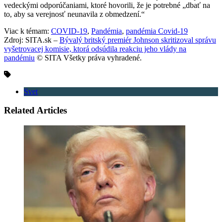
vedeckými odporúčaniami, ktoré hovorili, že je potrebné „dbať na
to, aby sa verejnosť neunavila z obmedzení.“
Viac k témam:
COVID-19
,
Pandémia
,
pandémia Covid-19
Zdroj: SITA.sk –
Bývalý britský premiér Johnson skritizoval správu
vyšetrovacej komisie, ktorá odsúdila reakciu jeho vlády na
pandémiu
© SITA Všetky práva vyhradené.
Svet
Related Articles