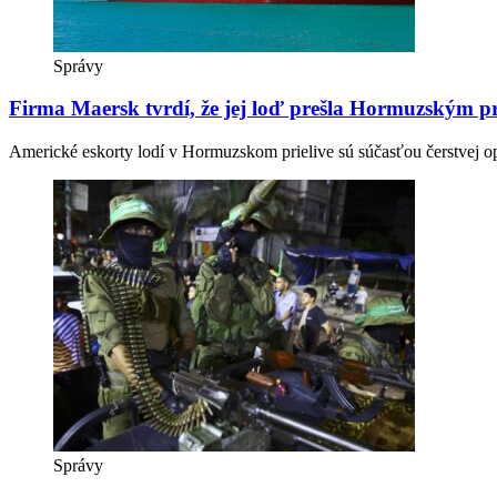
Správy
Firma Maersk tvrdí, že jej loď prešla Hormuzským p
Americké eskorty lodí v Hormuzskom prielive sú súčasťou čerstvej 
Správy