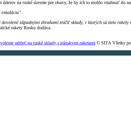
m úderov na ruské územie pre obavy, že by ich to mohlo vtiahnuť do na
e eskalácia”
.
 dovolené západnými zbraňami zničiť sklady, v ktorých sú tieto rakety 
istické rakety Rusku dodáva.
volenie udrieť na ruské sklady s iránskymi raketami
© SITA Všetky pr