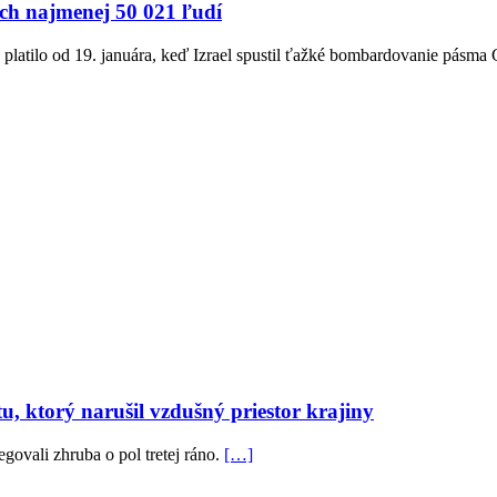
ých najmenej 50 021 ľudí
ry platilo od 19. januára, keď Izrael spustil ťažké bombardovanie pá
, ktorý narušil vzdušný priestor krajiny
ovali zhruba o pol tretej ráno.
[…]