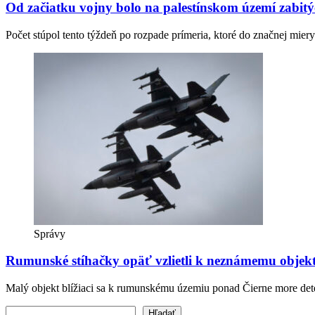
Od začiatku vojny bolo na palestínskom území zabit
Počet stúpol tento týždeň po rozpade prímeria, ktoré do značnej mie
Správy
Rumunské stíhačky opäť vzlietli k neznámemu objektu
Malý objekt blížiaci sa k rumunskému územiu ponad Čierne more deteg
Vyhľadať text
Hľadať