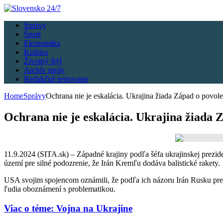
Správy
Šport
Ekonomika
Kultúra
Životný štýl
Archív správ
Redakčné testovanie
Home
Správy
Ochrana nie je eskalácia. Ukrajina žiada Západ o povole
Ochrana nie je eskalácia. Ukrajina žiada 
11.9.2024 (SITA.sk) – Západné krajiny podľa šéfa ukrajinskej prezid
území pre silné podozrenie, že Irán Kremľu dodáva balistické rakety.
USA svojim spojencom oznámili, že podľa ich názoru Irán Rusku pre je
ľudia oboznámení s problematikou.
Viac o téme: Vojna na Ukrajine