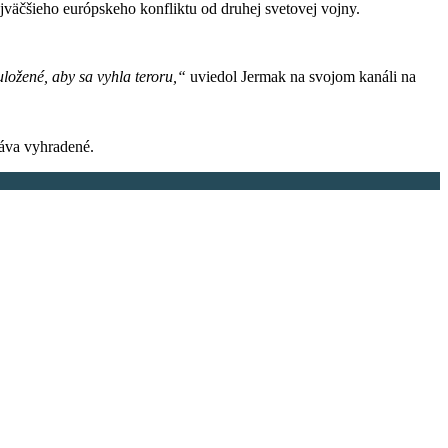
jväčšieho európskeho konfliktu od druhej svetovej vojny.
uložené, aby sa vyhla teroru,“
uviedol Jermak na svojom kanáli na
áva vyhradené.