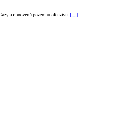
sma Gazy a obnovenú pozemnú ofenzívu.
[…]