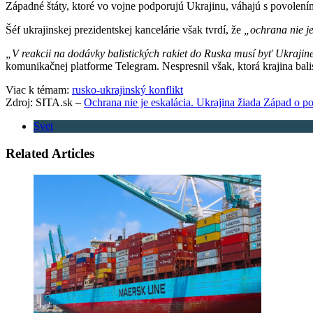
Západné štáty, ktoré vo vojne podporujú Ukrajinu, váhajú s povolení
Šéf ukrajinskej prezidentskej kancelárie však tvrdí, že
„ochrana nie j
„V reakcii na dodávky balistických rakiet do Ruska musí byť Ukrajine
komunikačnej platforme Telegram. Nespresnil však, ktorá krajina bal
Viac k témam:
rusko-ukrajinský konflikt
Zdroj: SITA.sk –
Ochrana nie je eskalácia. Ukrajina žiada Západ o po
Svet
Related Articles