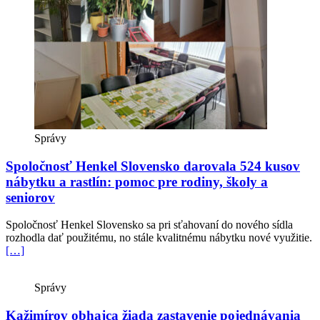
Správy
Spoločnosť Henkel Slovensko darovala 524 kusov
nábytku a rastlín: pomoc pre rodiny, školy a
seniorov
Spoločnosť Henkel Slovensko sa pri sťahovaní do nového sídla
rozhodla dať použitému, no stále kvalitnému nábytku nové využitie.
[…]
Správy
Kažimírov obhajca žiada zastavenie pojednávania