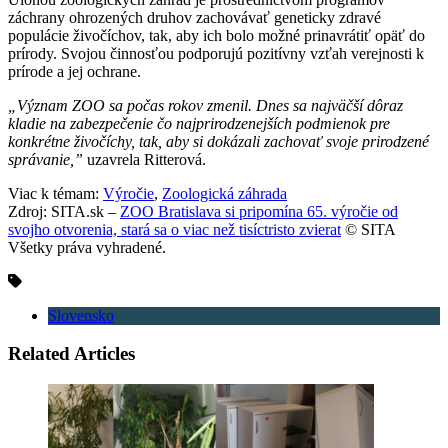
záchrany ohrozených druhov zachovávať geneticky zdravé
populácie živočíchov, tak, aby ich bolo možné prinavrátiť opäť do
prírody. Svojou činnosťou podporujú pozitívny vzťah verejnosti k
prírode a jej ochrane.
„Význam ZOO sa počas rokov zmenil. Dnes sa najväčší dôraz
kladie na zabezpečenie čo najprirodzenejších podmienok pre
konkrétne živočíchy, tak, aby si dokázali zachovať svoje prirodzené
správanie,”
uzavrela Ritterová.
Viac k témam:
Výročie
,
Zoologická záhrada
Zdroj: SITA.sk –
ZOO Bratislava si pripomína 65. výročie od
svojho otvorenia, stará sa o viac než tisíctristo zvierat
© SITA
Všetky práva vyhradené.
Slovensko
Related Articles