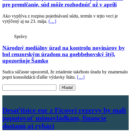
pre premlčanie, súd môže rozhodnúť už v apríli
Ako vyplýva z rozpisu pojednávaní súdu, termín v tejto veci je
vytýčený aj na 23. mája.
[…]
Správy
Národný mediálny úrad na kontrolu novinárov by
bol cenzorským úradom na goebbelsovský štýl,
upozorňuje Šamko
Sudca súčasne upozornil, že zriadenie takéhoto úradu by znamenalo
popri konsolidácii ďalšie výdavky štátu.
[…]
Vyhľadať text
Hľadať
Desaťtisíce eur z Ficovej rezervy by mali
poputovať mimovládkam, financie
dostanú aj rybári