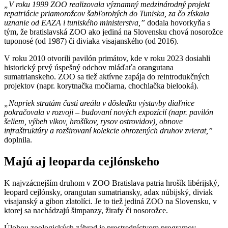
„V roku 1999 ZOO realizovala významný medzinárodný projekt
repatriácie priamorožcov šabľorohých do Tuniska, za čo získala
uznanie od EAZA i tuniského ministerstva,”
dodala hovorkyňa s
tým, že bratislavská ZOO ako jediná na Slovensku chová nosorožce
tuponosé (od 1987) či diviaka visajanského (od 2016).
V roku 2010 otvorili pavilón primátov, kde v roku 2023 dosiahli
historický prvý úspešný odchov mláďaťa orangutana
sumatrianskeho. ZOO sa tiež aktívne zapája do reintrodukčných
projektov (napr. korytnačka močiarna, chochlačka bielooká).
„Napriek stratám časti areálu v dôsledku výstavby diaľnice
pokračovala v rozvoji – budovaní nových expozícií (napr. pavilón
šeliem, výbeh vlkov, hrošíkov, rysov ostrovidov), obnove
infraštruktúry a rozširovaní kolekcie ohrozených druhov zvierat,”
doplnila.
Majú aj leoparda cejlónskeho
K najvzácnejším druhom v ZOO Bratislava patria hrošík libérijský,
leopard cejlónsky, orangutan sumatriansky, adax núbijský, diviak
visajanský a gibon zlatolíci. Je to tiež jediná ZOO na Slovensku, v
ktorej sa nachádzajú šimpanzy, žirafy či nosorožce.
Úlohou zoologických záhrad je prostredníctvom programov