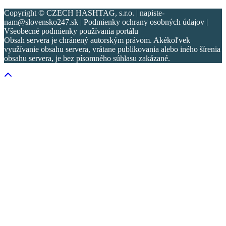
Copyright © CZECH HASHTAG, s.r.o. | napiste-
nam@slovensko247.sk | Podmienky ochrany osobných údajov |
Všeobecné podmienky používania portálu |
Obsah servera je chránený autorským právom. Akékoľvek
využívanie obsahu servera, vrátane publikovania alebo iného šírenia
obsahu servera, je bez písomného súhlasu zakázané.