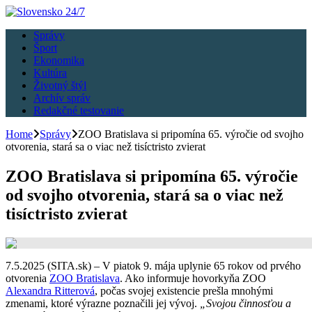
Správy
Šport
Ekonomika
Kultúra
Životný štýl
Archív správ
Redakčné testovanie
Home
Správy
ZOO Bratislava si pripomína 65. výročie od svojho
otvorenia, stará sa o viac než tisíctristo zvierat
ZOO Bratislava si pripomína 65. výročie
od svojho otvorenia, stará sa o viac než
tisíctristo zvierat
7.5.2025 (SITA.sk) – V piatok 9. mája uplynie 65 rokov od prvého
otvorenia
ZOO Bratislava
. Ako informuje hovorkyňa ZOO
Alexandra Ritterová
, počas svojej existencie prešla mnohými
zmenami, ktoré výrazne poznačili jej vývoj.
„Svojou činnosťou a