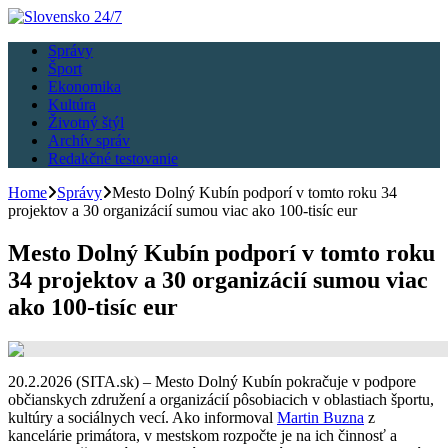
Správy
Šport
Ekonomika
Kultúra
Životný štýl
Archív správ
Redakčné testovanie
Home
Správy
Mesto Dolný Kubín podporí v tomto roku 34
projektov a 30 organizácií sumou viac ako 100-tisíc eur
Mesto Dolný Kubín podporí v tomto roku
34 projektov a 30 organizácií sumou viac
ako 100-tisíc eur
20.2.2026 (SITA.sk) – Mesto Dolný Kubín pokračuje v podpore
občianskych združení a organizácií pôsobiacich v oblastiach športu,
kultúry a sociálnych vecí. Ako informoval
Martin Buzna
z
kancelárie primátora, v mestskom rozpočte je na ich činnosť a