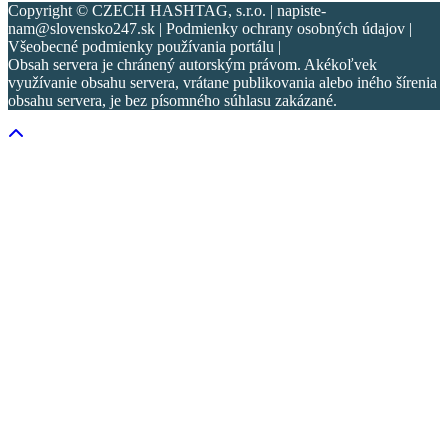
Copyright © CZECH HASHTAG, s.r.o. | napiste-
nam@slovensko247.sk | Podmienky ochrany osobných údajov |
Všeobecné podmienky používania portálu |
Obsah servera je chránený autorským právom. Akékoľvek
využívanie obsahu servera, vrátane publikovania alebo iného šírenia
obsahu servera, je bez písomného súhlasu zakázané.