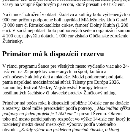
zľavy na vstupné športovým plavcom, ktoré presiahli 40-tisíc eur.
Na činnosť združení v oblasti školstva a kultúry bolo vyčlenených 6
900 eur, pričom podporené boli napríklad Mládežnícky klub Garáž
(3 000 eur) či Rímskokatolícka cirkev, farnosť Dolný Kubín (1 200
eur). V sociálnej oblasti bolo podporených sedem organizácií sumou
4 100 eur, najvyššiu dotáciu 1 000 eur získalo Občianske združenie
Žubrienky.
Primátor má k dispozícii rezervu
V rámci programu Šanca pre všetkých mesto vyčlenilo viac ako 24-
tisíc eur na 25 projektov zameraných na šport, kultúru a
voľnočasové aktivity detí a mládeže. Medzi podporené podujatia
patria napríklad medzinárodná súťaž Talenty pre Európu 2026,
komunitný festival Medze, Majstrovstvá Európy telesne
postihnutých šachistov či plavecké preteky Žinčicový míting.
Primátor má počas roka k dispozícii približne 10-tisíc eur na dotácie
z rezervy, ktoré môže prerozdeliť podľa potreby.
„Maximálna výška
podpory na jeden projekt je 1 500 eur,“
spresnil Švento. Okrem
toho má mesto participatívny rozpočet vo výške 14-tisíc eur, ktorý je
rozdelený medzi desať mestských výborov podľa volebného
obvodu. „
Každý výbor má pridelenú finančnú čiastku, o ktorej