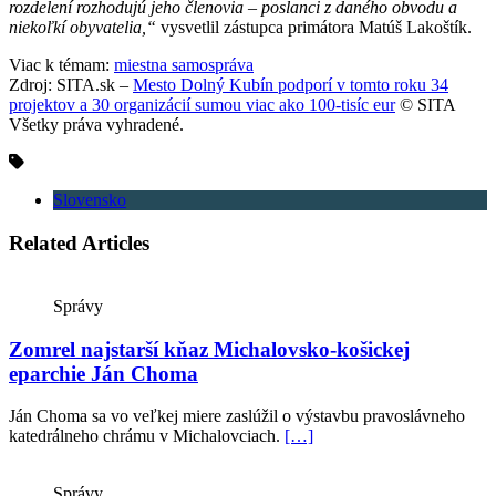
rozdelení rozhodujú jeho členovia – poslanci z daného obvodu a
niekoľkí obyvatelia,“
vysvetlil zástupca primátora Matúš Lakoštík.
Viac k témam:
miestna samospráva
Zdroj: SITA.sk –
Mesto Dolný Kubín podporí v tomto roku 34
projektov a 30 organizácií sumou viac ako 100-tisíc eur
© SITA
Všetky práva vyhradené.
Slovensko
Related Articles
Správy
Zomrel najstarší kňaz Michalovsko-košickej
eparchie Ján Choma
Ján Choma sa vo veľkej miere zaslúžil o výstavbu pravoslávneho
katedrálneho chrámu v Michalovciach.
[…]
Správy