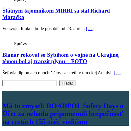
Štátnym tajomníkom MIRRI sa stal Richard
Maračka
Vo svojej funkcii bude pôsobiť od 23. apríla.
[…]
Správy
Blanár rokoval so Sybihom o vojne na Ukrajine,
témou bol aj tranzit plynu – FOTO
Šéfovia diplomacií oboch štátov sa stretli v tureckej Antalyi.
[…]
Vyhľadať text
Hľadať
Má to zmysel: ROADPOL Safety Days a
Účet za nehodu pripomenuli bezpečnosť
na cestách 155-tisíc vodičom