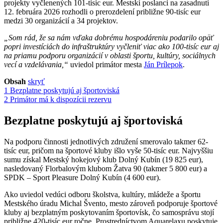
projekty vyčlenených 101-tisíc eur. Mestskí poslanci na zasadnutí
12. februára 2026 rozhodli o prerozdelení približne 90-tisíc eur
medzi 30 organizácií a 34 projektov.
„Som rád, že sa nám vďaka dobrému hospodáreniu podarilo opäť
popri investíciách do infraštruktúry vyčleniť viac ako 100-tisíc eur aj
na priamu podporu organizácií v oblasti športu, kultúry, sociálnych
vecí a vzdelávania,“
uviedol primátor mesta
Ján Prílepok
.
Obsah
skryť
1
Bezplatne poskytujú aj športoviská
2
Primátor má k dispozícii rezervu
Bezplatne poskytujú aj športoviská
Na podporu činnosti jednotlivých združení smerovalo takmer 62-
tisíc eur, pričom na športové kluby išlo vyše 50-tisíc eur. Najvyššiu
sumu získal Mestský hokejový klub Dolný Kubín (19 825 eur),
nasledovaný Florbalovým klubom Žatva 90 (takmer 5 800 eur) a
SPDK – Sport Pleasure Dolný Kubín (4 600 eur).
Ako uviedol vedúci odboru školstva, kultúry, mládeže a športu
Mestského úradu Michal Švento, mesto zároveň podporuje športové
kluby aj bezplatným poskytovaním športovísk, čo samosprávu stojí
približne 420-tisíc eur ročne. Prostredníctvom Aquarelaxu poskytuje