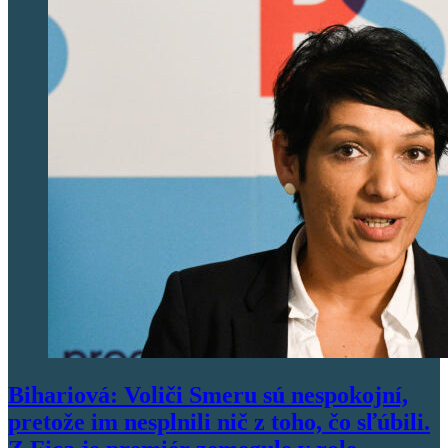
Bihariová: Voliči Smeru sú nespokojní,
pretože im nesplnili nič z toho, čo sľúbili.