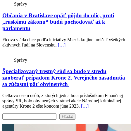
Správy
Občania v Bratislave opäť pôjdu do ulíc, proti
„ruskému zákonu“ budú pochodovať až k
parlamentu
Ficova vláda chce podľa iniciatívy Mier Ukrajine umlčať všetkých
aktívnych ľudí na Slovensku.
[…]
Správy
Špecializovaný trestný súd sa bude v stredu
zaoberať prípadom Krone 2. Verejného zasadnutia
sa zúčastní päť obvinených
Celkovo osem osôb, z ktorých jedna bola príslušníkom Finančnej
správy SR, bolo obvinených v rámci akcie Národnej kriminálnej
agentúry Krone 2 ešte koncom júna 2023.
[…]
Vyhľadať text
Hľadať