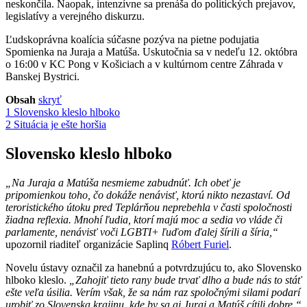
neskončila. Naopak, intenzívne sa prenáša do politických prejavov,
legislatívy a verejného diskurzu.
Ľudskoprávna koalícia súčasne pozýva na pietne podujatia
Spomienka na Juraja a Matúša. Uskutočnia sa v nedeľu 12. októbra
o 16:00 v KC Pong v Košiciach a v kultúrnom centre Záhrada v
Banskej Bystrici.
Obsah
skryť
1
Slovensko kleslo hlboko
2
Situácia je ešte horšia
Slovensko kleslo hlboko
„Na Juraja a Matúša nesmieme zabudnúť. Ich obeť je
pripomienkou toho, čo dokáže nenávisť, ktorú nikto nezastaví. Od
teroristického útoku pred Teplárňou neprebehla v časti spoločnosti
žiadna reflexia. Mnohí ľudia, ktorí majú moc a sedia vo vláde či
parlamente, nenávisť voči LGBTI+ ľuďom ďalej šírili a šíria,“
upozornil riaditeľ organizácie Saplinq
Róbert Furiel
.
Novelu ústavy označil za hanebnú a potvrdzujúcu to, ako Slovensko
hlboko kleslo.
„Zahojiť tieto rany bude trvať dlho a bude nás to stáť
ešte veľa úsilia. Verím však, že sa nám raz spoločnými silami podarí
urobiť zo Slovenska krajinu, kde by sa aj Juraj a Matúš cítili dobre,“