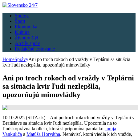
Správy
Šport
Ekonomika
Kultúra
Životný štýl
Archív správ
Redakčné testovanie
Home
Správy
Ani po troch rokoch od vraždy v Teplárni sa situácia
kvír ľudí nezlepšila, upozorňujú mimovládky
Ani po troch rokoch od vraždy v Teplárni
sa situácia kvír ľudí nezlepšila,
upozorňujú mimovládky
10.10.2025 (SITA.sk) – Ani po troch rokoch od vraždy v Teplárni v
Bratislave sa situácia kvír ľudí nezlepšila. Upozornila na to
Ľudskoprávna koalícia, ktorá si pripomína pamiatku
Juraja
Vankuliča
a
Matúša Horvátha
. Nenávisť, ktorá viedla k ich vražde,