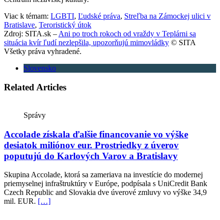
Viac k témam:
LGBTI
,
Ľudské práva
,
Streľba na Zámockej ulici v
Bratislave
,
Teroristický útok
Zdroj: SITA.sk –
Ani po troch rokoch od vraždy v Teplárni sa
situácia kvír ľudí nezlepšila, upozorňujú mimovládky
© SITA
Všetky práva vyhradené.
Slovensko
Related Articles
Správy
Accolade získala ďalšie financovanie vo výške
desiatok miliónov eur. Prostriedky z úverov
poputujú do Karlových Varov a Bratislavy
Skupina Accolade, ktorá sa zameriava na investície do modernej
priemyselnej infraštruktúry v Európe, podpísala s UniCredit Bank
Czech Republic and Slovakia dve úverové zmluvy vo výške 34,9
mil. EUR.
[…]