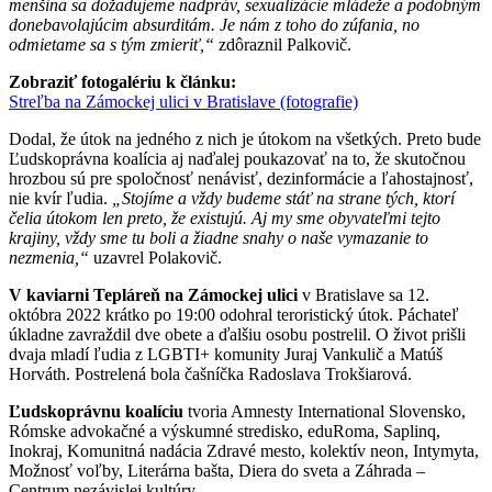
menšina sa dožadujeme nadpráv, sexualizácie mládeže a podobným
donebavolajúcim absurditám. Je nám z toho do zúfania, no
odmietame sa s tým zmieriť,“
zdôraznil Palkovič.
Zobraziť fotogalériu k článku:
Streľba na Zámockej ulici v Bratislave (fotografie)
Dodal, že útok na jedného z nich je útokom na všetkých. Preto bude
Ľudskoprávna koalícia aj naďalej poukazovať na to, že skutočnou
hrozbou sú pre spoločnosť nenávisť, dezinformácie a ľahostajnosť,
nie kvír ľudia.
„Stojíme a vždy budeme stáť na strane tých, ktorí
čelia útokom len preto, že existujú. Aj my sme obyvateľmi tejto
krajiny, vždy sme tu boli a žiadne snahy o naše vymazanie to
nezmenia,“
uzavrel Polakovič.
V kaviarni Tepláreň na Zámockej ulici
v Bratislave sa 12.
októbra 2022 krátko po 19:00 odohral teroristický útok. Páchateľ
úkladne zavraždil dve obete a ďalšiu osobu postrelil. O život prišli
dvaja mladí ľudia z LGBTI+ komunity Juraj Vankulič a Matúš
Horváth. Postrelená bola čašníčka Radoslava Trokšiarová.
Ľudskoprávnu koalíciu
tvoria Amnesty International Slovensko,
Rómske advokačné a výskumné stredisko, eduRoma, Saplinq,
Inokraj, Komunitná nadácia Zdravé mesto, kolektív neon, Intymyta,
Možnosť voľby, Literárna bašta, Diera do sveta a Záhrada –
Centrum nezávislej kultúry.