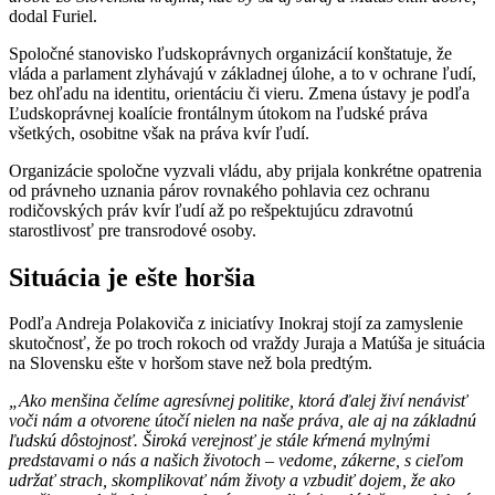
dodal Furiel.
Spoločné stanovisko ľudskoprávnych organizácií konštatuje, že
vláda a parlament zlyhávajú v základnej úlohe, a to v ochrane ľudí,
bez ohľadu na identitu, orientáciu či vieru. Zmena ústavy je podľa
Ľudskoprávnej koalície frontálnym útokom na ľudské práva
všetkých, osobitne však na práva kvír ľudí.
Organizácie spoločne vyzvali vládu, aby prijala konkrétne opatrenia
od právneho uznania párov rovnakého pohlavia cez ochranu
rodičovských práv kvír ľudí až po rešpektujúcu zdravotnú
starostlivosť pre transrodové osoby.
Situácia je ešte horšia
Podľa Andreja Polakoviča z iniciatívy Inokraj stojí za zamyslenie
skutočnosť, že po troch rokoch od vraždy Juraja a Matúša je situácia
na Slovensku ešte v horšom stave než bola predtým.
„Ako menšina čelíme agresívnej politike, ktorá ďalej živí nenávisť
voči nám a otvorene útočí nielen na naše práva, ale aj na základnú
ľudskú dôstojnosť. Široká verejnosť je stále kŕmená mylnými
predstavami o nás a našich životoch – vedome, zákerne, s cieľom
udržať strach, skomplikovať nám životy a vzbudiť dojem, že ako