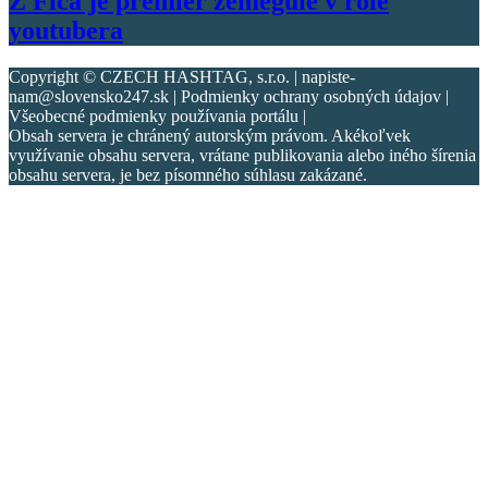
Z Fica je premiér zemegule v role
youtubera
Copyright © CZECH HASHTAG, s.r.o. | napiste-
nam@slovensko247.sk | Podmienky ochrany osobných údajov |
Všeobecné podmienky používania portálu |
Obsah servera je chránený autorským právom. Akékoľvek
využívanie obsahu servera, vrátane publikovania alebo iného šírenia
obsahu servera, je bez písomného súhlasu zakázané.