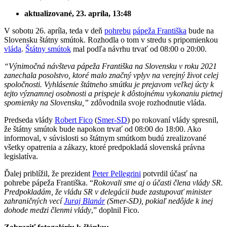
aktualizované, 23. apríla, 13:48
V sobotu 26. apríla, teda v deň
pohrebu
pápeža Františka
bude na
Slovensku štátny smútok. Rozhodla o tom v stredu s pripomienkou
vláda
.
Štátny smútok
mal podľa návrhu trvať od 08:00 o 20:00.
“Výnimočná návšteva pápeža Františka na Slovensku v roku 2021
zanechala posolstvo, ktoré malo značný vplyv na verejný život celej
spoločnosti. Vyhlásenie štátneho smútku je prejavom veľkej úcty k
tejto významnej osobnosti a prispeje k dôstojnému vykonaniu pietnej
spomienky na Slovensku,”
zdôvodnila svoje rozhodnutie vláda.
Predseda vlády
Robert Fico
(
Smer-SD
) po rokovaní vlády spresnil,
že štátny smútok bude napokon trvať od 08:00 do 18:00. Ako
informoval, v súvislosti so štátnym smútkom budú zrealizované
všetky opatrenia a zákazy, ktoré predpokladá slovenská právna
legislatíva.
Ďalej priblížil, že prezident
Peter Pellegrini
potvrdil účasť na
pohrebe pápeža Františka. “
Rokovali sme aj o účasti člena vlády SR.
Predpokladám, že vládu SR v delegácii bude zastupovať minister
zahraničných vecí
Juraj Blanár
(Smer-SD), pokiaľ nedôjde k inej
dohode medzi členmi vlády
,” doplnil Fico.