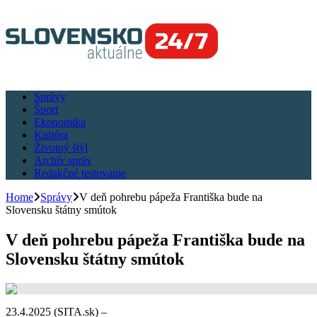
Správy
Šport
Ekonomika
Kultúra
Životný štýl
Archív správ
Redakčné testovanie
Home
Správy
V deň pohrebu pápeža Františka bude na
Slovensku štátny smútok
V deň pohrebu pápeža Františka bude na
Slovensku štátny smútok
23.4.2025 (SITA.sk) –