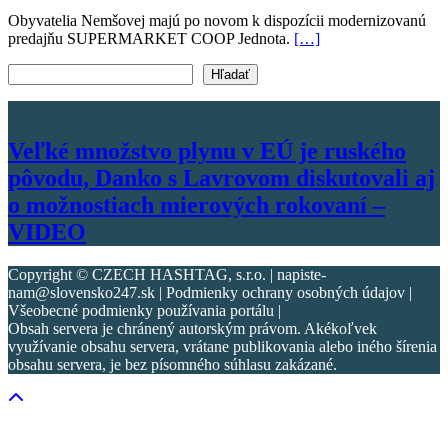
Obyvatelia Nemšovej majú po novom k dispozícii modernizovanú
predajňu SUPERMARKET COOP Jednota.
[…]
Vyhľadať text
Hľadať
Veľké množstvo plynu v EÚ je ruského
pôvodu, Danko s Lavrovom diskutovali aj
o možnostiach mierových rokovaní –
VIDEO
Copyright © CZECH HASHTAG, s.r.o. | napiste-
nam@slovensko247.sk | Podmienky ochrany osobných údajov |
Všeobecné podmienky používania portálu |
Obsah servera je chránený autorským právom. Akékoľvek
využívanie obsahu servera, vrátane publikovania alebo iného šírenia
obsahu servera, je bez písomného súhlasu zakázané.