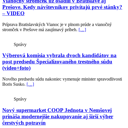
Vianočný stromček už osadili v Bratislave aj
Prešove. Kedy návštevníkov privítajú prvé stánky?
– VIDEO
Príprava Bratislavských Vianoc je v plnom prúde a vianočný
stromček v Prešove má zaujímavý príbeh.
[…]
Správy
Výberová komisia vybrala dvoch kandidátov na
post predsedu Špecializovaného trestného súdu
(video+foto)
Nového predsedu súdu nakoniec vymenuje minister spravodlivosti
Boris Susko.
[…]
Správy
Nový supermarket COOP Jednota v Nemšovej
prináša modernejšie nakupovanie aj širší výber
čerstvých potravín